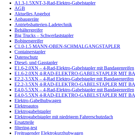
A1.3-1.5XNT-3-Rad-Elektro-Gabelstapler
AGB
Aktuelles Angebot
Anbaugeräte
Antriebsbatterien-Ladetechnik
Behältergreifer
Big Trucks – Schwerlaststapler
Bobinengreifer
C1.0-1.5 MANN-OBEN-SCHMALGANGSTAPLER
Containerstapler
Datenschutz
Diesel- und Gasstapler
E1.6-2.0XN – 4-Rad-Elektro-Gabelstapler mit Bandagenreifen
E1.6-2.0XN 4-RAD-ELEKTRO-GABELSTAPLER MIT 
E2.2-3.5XN – 4-Rad Elektro-Gabelstapler mit Bandagenreifen
E2.2-3.5XN 4-RAD-ELEKTRO-GABELSTAPLER MIT 
E4.0-5.5XN – 4-Rad-Elektro-Gabelstapler mit Bandagenreifen
E4.0-5.5XN 4-RAD-ELEKTRO-GABELSTAPLER MIT 
Elektro-Gabelhubwagen
Elektroautos
Elektrogabelstapler
Elektrogabelstapler mit niedrigem Fahrerschutzdach
Ersatzteile
filtering-test
Freitragender Elektrokurzhubwagen