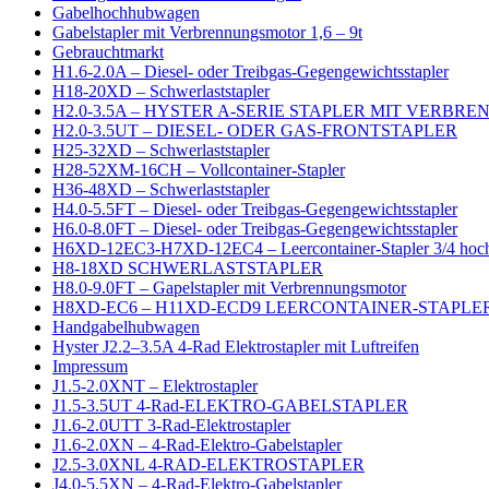
Gabelhochhubwagen
Gabelstapler mit Verbrennungsmotor 1,6 – 9t
Gebrauchtmarkt
H1.6-2.0A – Diesel- oder Treibgas-Gegengewichtsstapler
H18-20XD – Schwerlaststapler
H2.0-3.5A – HYSTER A-SERIE STAPLER MIT VERB
H2.0-3.5UT – DIESEL- ODER GAS-FRONTSTAPLER
H25-32XD – Schwerlaststapler
H28-52XM-16CH – Vollcontainer-Stapler
H36-48XD – Schwerlaststapler
H4.0-5.5FT – Diesel- oder Treibgas-Gegengewichtsstapler
H6.0-8.0FT – Diesel- oder Treibgas-Gegengewichtsstapler
H6XD-12EC3-H7XD-12EC4 – Leercontainer-Stapler 3/4 hoc
H8-18XD SCHWERLASTSTAPLER
H8.0-9.0FT – Gapelstapler mit Verbrennungsmotor
H8XD-EC6 – H11XD-ECD9 LEERCONTAINER-STAPLER
Handgabelhubwagen
Hyster J2.2–3.5A 4-Rad Elektrostapler mit Luftreifen
Impressum
J1.5-2.0XNT – Elektrostapler
J1.5-3.5UT 4-Rad-ELEKTRO-GABELSTAPLER
J1.6-2.0UTT 3-Rad-Elektrostapler
J1.6-2.0XN – 4-Rad-Elektro-Gabelstapler
J2.5-3.0XNL 4-RAD-ELEKTROSTAPLER
J4.0-5.5XN – 4-Rad-Elektro-Gabelstapler