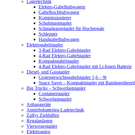
Lagertechnik
Elektro-Gabelhubwagen
Gabelhochhubwagen
Kommissionierer
Schubmaststapler
Schmalgangstapler für Hochregale
Schlepper
Handgabelhubwagen
Elektrogabelstapler
3-Rad Elektro-Gabelstapler
4-Rad Elektro-Gabelstapler
Kompaktgabelstapler
4-Rad Elektro-Gabelstapler mit Li-Ionen Batterie
Diesel- und Gasstapler
Gegengewichtsgabelstapler 1,6 – 9t
Space Saver – Kompaktstapler mit Bandagenberei
Big Trucks – Schwerlaststapler
Containerstapler
Schwerlaststapler
Anbaugeräte
Antriebsbatterien-Ladetechnik
Zallys Ziehhilfen
Regalanlagen
Vierwegestapler
Elektroautos