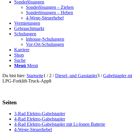
Sonderlösungen
Sonderlösungen – Ziehen
Sonderlösungen – Heben
4-Wege-Steuerhebel
Vermietungen
Gebrauchtmarkt
Schulungen
Inhouse-Schulungen
Vor-Ort-Schulungen
Karriere
Shop
Suche
Menü
Menü
Du bist hier:
Startseite
1
/
2
/
Diesel- und Gasstapler
3
/
Gabelstapler m
LPG-Forklift-Truck-App8
Seiten
3-Rad Elektro-Gabelstapler
4-Rad Elektro-Gabelstapler
4-Rad Elektro-Gabelstapler mit Li-Ionen Batterie
4-Wege-Steuerhebel