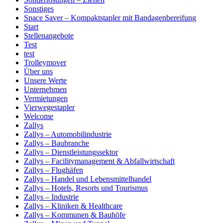
Sonstiges
Space Saver – Kompaktstapler mit Bandagenbereifung
Start
Stellenangebote
Test
test
Trolleymover
Über uns
Unsere Werte
Unternehmen
Vermietungen
Vierwegestapler
Welcome
Zallys
Zallys – Automobilindustrie
Zallys – Baubranche
Zallys – Dienstleistungssektor
Zallys – Facilitymanagement & Abfallwirtschaft
Zallys – Flughäfen
Zallys – Handel und Lebensmittelhandel
Zallys – Hotels, Resorts und Tourismus
Zallys – Industrie
Zallys – Kliniken & Healthcare
Zallys – Kommunen & Bauhöfe