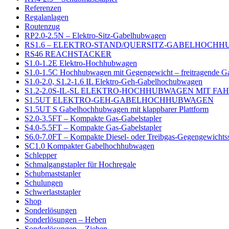
Referenzen
Regalanlagen
Routenzug
RP2.0-2.5N – Elektro-Sitz-Gabelhubwagen
RS1.6 – ELEKTRO-STAND/QUERSITZ-GABELHOCH
RS46 REACHSTACKER
S1.0-1.2E Elektro-Hochhubwagen
S1.0-1.5C Hochhubwagen mit Gegengewicht – freitragende G
S1.0-2.0, S1.2-1.6 IL Elektro-Geh-Gabelhochubwagen
S1.2-2.0S-IL-SL ELEKTRO-HOCHHUBWAGEN MIT F
S1.5UT ELEKTRO-GEH-GABELHOCHHUBWAGEN
S1.5UT S Gabelhochhubwagen mit klappbarer Plattform
S2.0-3.5FT – Kompakte Gas-Gabelstapler
S4.0-5.5FT – Kompakte Gas-Gabelstapler
S6.0-7.0FT – Kompakte Diesel- oder Treibgas-Gegengewichtss
SC1.0 Kompakter Gabelhochhubwagen
Schlepper
Schmalgangstapler für Hochregale
Schubmaststapler
Schulungen
Schwerlaststapler
Shop
Sonderlösungen
Sonderlösungen – Heben
Sonderlösungen – Ziehen