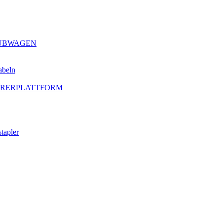
HUBWAGEN
abeln
AHRERPLATTFORM
tapler