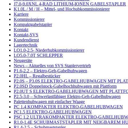
J7.0-9.0XNL 4-RAD LITHIUM-IONEN GABELSTAPLER
K1.0L / M / H – Mittel- und Hochubkommissionierer
Karriere
Kommissionierer
Kompaktgabelstapler
Kontakt
Kontakt-SVS
Kundendienst
Lagertechnik
LO1.0-2.5- Niederhubkommissionierer
LO5.0-7.0T SCHLEPPER
Neugeräte
News – Aktuelles von SVS Staplervertrieb
P1.6-2.2 – Elektro-Geh-Gabelhubwagen
P2.0HL – Regalbestücker
P2.0S – P3.0S ELEKTRO-GABELHUBWAGEN MIT PL
P2.0SD Doppelstock-Gabelhochhubwagen mit Plattform
P2.0UT S ELEKTRO-GABELHUBWAGEN MIT PLATTF
P2.5-3.0 – Schwerlastfähiger Elektro-Geh-Gabelhubwagen
Palettenhubwagen mit einfacher Waage
PC 1.4 KOMPAKTER ELEKTRO-GABELHUBWAGEN
PC1.5 ELEKTRO-GABELHUBWAGEN
PSC 1.2 ULTRAKOMPAKTER ELEKTRO-GABELHUB
R1.0-1.4E SCHUBMASTSTAPLER MIT NEIGBAREM 
R1.4-2.5 – Schubmaststapler