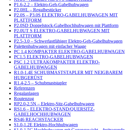
P1.6-2.2 – Elektro-Geh-Gabelhubwagen
P2.0HL – Regalbestücker
P2.0S – P3.0S ELEKTRO-GABELHUBWAGEN MIT
PLATTFORM
P2.0SD Doppelstock-Gabelhochhubwagen mit Plattform
P2.0UT S ELEKTRO-GABELHUBWAGEN MIT
PLATTFORM
P2.5-3.0 – Schwerlastfähiger Elektro-Geh-Gabelhubwagen
Palettenhubwagen mit einfacher Waage
PC 1.4 KOMPAKTER ELEKTRO-GABELHUBWAGEN
PC1.5 ELEKTRO-GABELHUBWAGEN
PSC 1.2 ULTRAKOMPAKTER ELEKTRO-
GABELHUBWAGEN
R1.0-1.4E SCHUBMASTSTAPLER MIT NEIGBAREM
HUBGERÜST
R1.4-2.5 – Schubmaststapler
Referenzen
Regalanlagen
Routenzug
RP2.0-2.5N – Elektro-Sitz-Gabelhubwagen
RS1.6 – ELEKTRO-STAND/QUERSITZ-
GABELHOCHHUBWAGEN
RS46 REACHSTACKER
S1.0-1.2E Elektro-Hochhubwagen
S1.0-1.5C Hochhubwagen mit Gegengewicht – freitragende