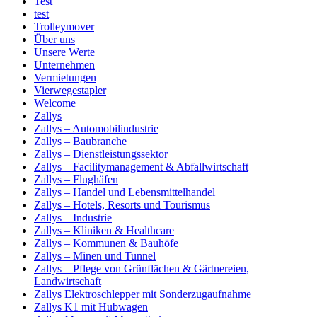
Test
test
Trolleymover
Über uns
Unsere Werte
Unternehmen
Vermietungen
Vierwegestapler
Welcome
Zallys
Zallys – Automobilindustrie
Zallys – Baubranche
Zallys – Dienstleistungssektor
Zallys – Facilitymanagement & Abfallwirtschaft
Zallys – Flughäfen
Zallys – Handel und Lebensmittelhandel
Zallys – Hotels, Resorts und Tourismus
Zallys – Industrie
Zallys – Kliniken & Healthcare
Zallys – Kommunen & Bauhöfe
Zallys – Minen und Tunnel
Zallys – Pflege von Grünflächen & Gärtnereien,
Landwirtschaft
Zallys Elektroschlepper mit Sonderzugaufnahme
Zallys K1 mit Hubwagen