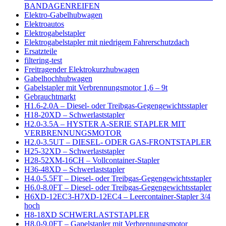
BANDAGENREIFEN
Elektro-Gabelhubwagen
Elektroautos
Elektrogabelstapler
Elektrogabelstapler mit niedrigem Fahrerschutzdach
Ersatzteile
filtering-test
Freitragender Elektrokurzhubwagen
Gabelhochhubwagen
Gabelstapler mit Verbrennungsmotor 1,6 – 9t
Gebrauchtmarkt
H1.6-2.0A – Diesel- oder Treibgas-Gegengewichtsstapler
H18-20XD – Schwerlaststapler
H2.0-3.5A – HYSTER A-SERIE STAPLER MIT
VERBRENNUNGSMOTOR
H2.0-3.5UT – DIESEL- ODER GAS-FRONTSTAPLER
H25-32XD – Schwerlaststapler
H28-52XM-16CH – Vollcontainer-Stapler
H36-48XD – Schwerlaststapler
H4.0-5.5FT – Diesel- oder Treibgas-Gegengewichtsstapler
H6.0-8.0FT – Diesel- oder Treibgas-Gegengewichtsstapler
H6XD-12EC3-H7XD-12EC4 – Leercontainer-Stapler 3/4
hoch
H8-18XD SCHWERLASTSTAPLER
H8.0-9.0FT – Gapelstapler mit Verbrennungsmotor