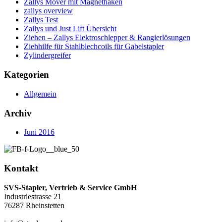
Zallys Mover mit Magnethaken
zallys overview
Zallys Test
Zallys und Just Lift Übersicht
Ziehen – Zallys Elektroschlepper & Rangierlösungen
Ziehhilfe für Stahlblechcoils für Gabelstapler
Zylindergreifer
Kategorien
Allgemein
Archiv
Juni 2016
Kontakt
SVS-Stapler, Vertrieb & Service GmbH
Industriestrasse 21
76287 Rheinstetten