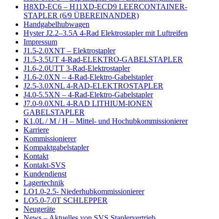
H8XD-EC6 – H11XD-ECD9 LEERCONTAINER-
STAPLER (6/9 ÜBEREINANDER)
Handgabelhubwagen
Hyster J2.2–3.5A 4-Rad Elektrostapler mit Luftreifen
Impressum
J1.5-2.0XNT – Elektrostapler
J1.5-3.5UT 4-Rad-ELEKTRO-GABELSTAPLER
J1.6-2.0UTT 3-Rad-Elektrostapler
J1.6-2.0XN – 4-Rad-Elektro-Gabelstapler
J2.5-3.0XNL 4-RAD-ELEKTROSTAPLER
J4.0-5.5XN – 4-Rad-Elektro-Gabelstapler
J7.0-9.0XNL 4-RAD LITHIUM-IONEN
GABELSTAPLER
K1.0L / M / H – Mittel- und Hochubkommissionierer
Karriere
Kommissionierer
Kompaktgabelstapler
Kontakt
Kontakt-SVS
Kundendienst
Lagertechnik
LO1.0-2.5- Niederhubkommissionierer
LO5.0-7.0T SCHLEPPER
Neugeräte
News – Aktuelles von SVS Staplervertrieb