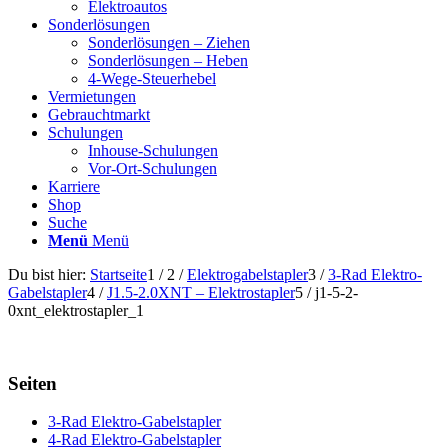
Elektroautos
Sonderlösungen
Sonderlösungen – Ziehen
Sonderlösungen – Heben
4-Wege-Steuerhebel
Vermietungen
Gebrauchtmarkt
Schulungen
Inhouse-Schulungen
Vor-Ort-Schulungen
Karriere
Shop
Suche
Menü
Menü
Du bist hier:
Startseite
1
/
2
/
Elektrogabelstapler
3
/
3-Rad Elektro-
Gabelstapler
4
/
J1.5-2.0XNT – Elektrostapler
5
/
j1-5-2-
0xnt_elektrostapler_1
Seiten
3-Rad Elektro-Gabelstapler
4-Rad Elektro-Gabelstapler