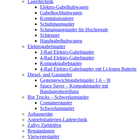
Lagertechnik
Elektro-Gabelhubwagen
Gabelhochhubwagen
Kommissionierer
Schubmaststapler
Schmalgangstapler für Hochregale
Schlepper
Handgabelhubwagen
Elektrogabelstapler
3-Rad Elektro-Gabelstapler
4-Rad Elektro-Gabelstapler
Kompaktgabelstapler
4-Rad Elektro-Gabelstapler mit Li-Ionen Batterie
Diesel- und Gasstapler
Gegengewichtsgabelstapler 1,6 – 9t
Space Saver – Kompaktstapler mit
Bandagenbereifung
Big Trucks – Schwerlaststapler
Containerstapler
Schwerlaststapler
Anbaugeräte
Antriebsbatterien-Ladetechnik
Zallys Ziehhilfen
Regalanlagen
Vierwegestapler