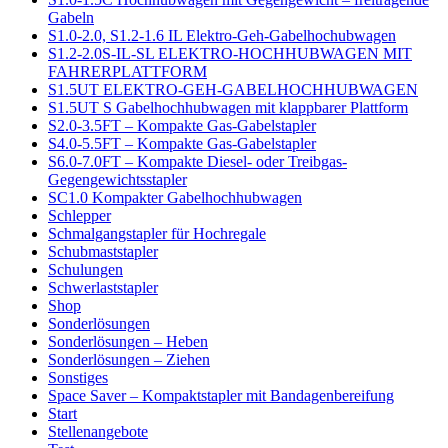
Gabeln
S1.0-2.0, S1.2-1.6 IL Elektro-Geh-Gabelhochubwagen
S1.2-2.0S-IL-SL ELEKTRO-HOCHHUBWAGEN MIT
FAHRERPLATTFORM
S1.5UT ELEKTRO-GEH-GABELHOCHHUBWAGEN
S1.5UT S Gabelhochhubwagen mit klappbarer Plattform
S2.0-3.5FT – Kompakte Gas-Gabelstapler
S4.0-5.5FT – Kompakte Gas-Gabelstapler
S6.0-7.0FT – Kompakte Diesel- oder Treibgas-
Gegengewichtsstapler
SC1.0 Kompakter Gabelhochhubwagen
Schlepper
Schmalgangstapler für Hochregale
Schubmaststapler
Schulungen
Schwerlaststapler
Shop
Sonderlösungen
Sonderlösungen – Heben
Sonderlösungen – Ziehen
Sonstiges
Space Saver – Kompaktstapler mit Bandagenbereifung
Start
Stellenangebote