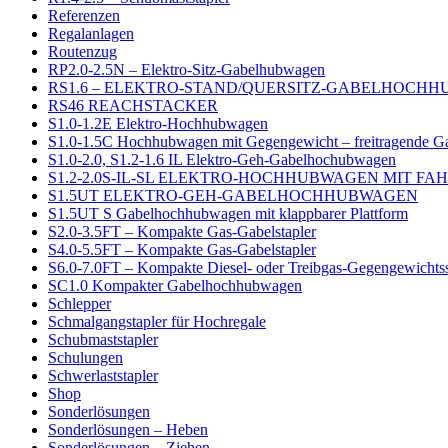
Referenzen
Regalanlagen
Routenzug
RP2.0-2.5N – Elektro-Sitz-Gabelhubwagen
RS1.6 – ELEKTRO-STAND/QUERSITZ-GABELHOCH
RS46 REACHSTACKER
S1.0-1.2E Elektro-Hochhubwagen
S1.0-1.5C Hochhubwagen mit Gegengewicht – freitragende G
S1.0-2.0, S1.2-1.6 IL Elektro-Geh-Gabelhochubwagen
S1.2-2.0S-IL-SL ELEKTRO-HOCHHUBWAGEN MIT F
S1.5UT ELEKTRO-GEH-GABELHOCHHUBWAGEN
S1.5UT S Gabelhochhubwagen mit klappbarer Plattform
S2.0-3.5FT – Kompakte Gas-Gabelstapler
S4.0-5.5FT – Kompakte Gas-Gabelstapler
S6.0-7.0FT – Kompakte Diesel- oder Treibgas-Gegengewichtss
SC1.0 Kompakter Gabelhochhubwagen
Schlepper
Schmalgangstapler für Hochregale
Schubmaststapler
Schulungen
Schwerlaststapler
Shop
Sonderlösungen
Sonderlösungen – Heben
Sonderlösungen – Ziehen