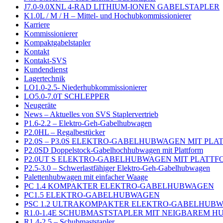
J7.0-9.0XNL 4-RAD LITHIUM-IONEN GABELSTAPLER
K1.0L / M / H – Mittel- und Hochubkommissionierer
Karriere
Kommissionierer
Kompaktgabelstapler
Kontakt
Kontakt-SVS
Kundendienst
Lagertechnik
LO1.0-2.5- Niederhubkommissionierer
LO5.0-7.0T SCHLEPPER
Neugeräte
News – Aktuelles von SVS Staplervertrieb
P1.6-2.2 – Elektro-Geh-Gabelhubwagen
P2.0HL – Regalbestücker
P2.0S – P3.0S ELEKTRO-GABELHUBWAGEN MIT PL
P2.0SD Doppelstock-Gabelhochhubwagen mit Plattform
P2.0UT S ELEKTRO-GABELHUBWAGEN MIT PLATTF
P2.5-3.0 – Schwerlastfähiger Elektro-Geh-Gabelhubwagen
Palettenhubwagen mit einfacher Waage
PC 1.4 KOMPAKTER ELEKTRO-GABELHUBWAGEN
PC1.5 ELEKTRO-GABELHUBWAGEN
PSC 1.2 ULTRAKOMPAKTER ELEKTRO-GABELHUB
R1.0-1.4E SCHUBMASTSTAPLER MIT NEIGBAREM 
R1.4-2.5 – Schubmaststapler