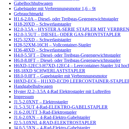
Gabelhochhubwagen
Gabelstapler mit Verbrennungsmotor 1,6 – 9t
Gebrauchtmarkt
H1.6-2.0A – Diesel- oder Treibgas-Gegengewichtsstapler
H18-20XD – Schwerlaststapler
H2.0-3.5A – HYSTER A-SERIE STAPLER MIT VERB
H2.0-3.5UT – DIESEL- ODER GAS-FRONTSTAPLER
H25-32XD – Schwerlaststapler
H28-52XM-16CH – Vollcontainer-Stapler
H36-48XD – Schwerlaststapler
H4.0-5.5FT – Diesel- oder Treibgas-Gegengewichtsstapler
H6.0-8.0FT – Diesel- oder Treibgas-Gegengewichtsstapler
H6XD-12EC3-H7XD-12EC4 – Leercontainer-Stapler 3/4 hoc
H8-18XD SCHWERLASTSTAPLER
H8.0-9.0FT – Gapelstapler mit Verbrennungsmotor
H8XD-EC6 – H11XD-ECD9 LEERCONTAINER-STAPLER
Handgabelhubwagen
Hyster J2.2–3.5A 4-Rad Elektrostapler mit Luftreifen
Impressum
J1.5-2.0XNT – Elektrostapler
J1.5-3.5UT 4-Rad-ELEKTRO-GABELSTAPLER
J1.6-2.0UTT 3-Rad-Elektrostapler
J1.6-2.0XN – 4-Rad-Elektro-Gabelstapler
J2.5-3.0XNL 4-RAD-ELEKTROSTAPLER
J4.0-5.5XN – 4-Rad-Elektro-Gabelstapler