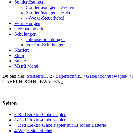
Sonderlösungen
Sonderlösungen – Ziehen
Sonderlösungen – Heben
4-Wege-Steuerhebel
Vermietungen
Gebrauchtmarkt
Schulungen
Inhouse-Schulungen
Vor-Ort-Schulungen
Karriere
Shop
Suche
Menü
Menü
Du bist hier:
Startseite
1
/
2
/
Lagertechnik
3
/
Gabelhochhubwagen
4
/
GABELHOCHHUBWAGEN_1
Seiten
3-Rad Elektro-Gabelstapler
4-Rad Elektro-Gabelstapler
4-Rad Elektro-Gabelstapler mit Li-Ionen Batterie
4-Wege-Steuerhebel