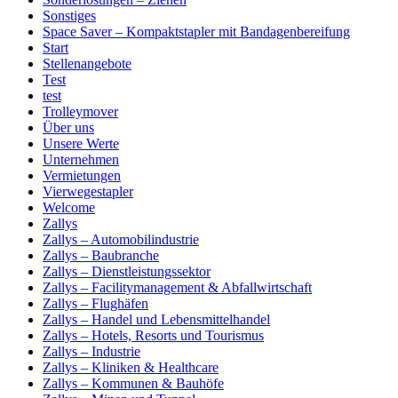
Sonstiges
Space Saver – Kompaktstapler mit Bandagenbereifung
Start
Stellenangebote
Test
test
Trolleymover
Über uns
Unsere Werte
Unternehmen
Vermietungen
Vierwegestapler
Welcome
Zallys
Zallys – Automobilindustrie
Zallys – Baubranche
Zallys – Dienstleistungssektor
Zallys – Facilitymanagement & Abfallwirtschaft
Zallys – Flughäfen
Zallys – Handel und Lebensmittelhandel
Zallys – Hotels, Resorts und Tourismus
Zallys – Industrie
Zallys – Kliniken & Healthcare
Zallys – Kommunen & Bauhöfe