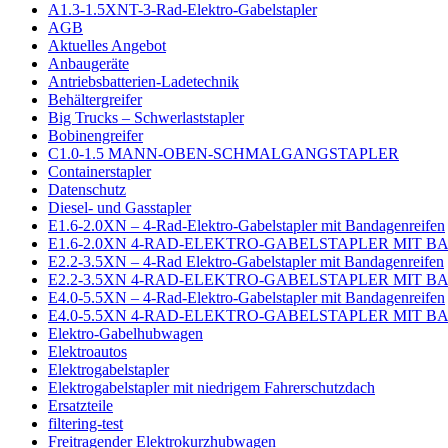
A1.3-1.5XNT-3-Rad-Elektro-Gabelstapler
AGB
Aktuelles Angebot
Anbaugeräte
Antriebsbatterien-Ladetechnik
Behältergreifer
Big Trucks – Schwerlaststapler
Bobinengreifer
C1.0-1.5 MANN-OBEN-SCHMALGANGSTAPLER
Containerstapler
Datenschutz
Diesel- und Gasstapler
E1.6-2.0XN – 4-Rad-Elektro-Gabelstapler mit Bandagenreifen
E1.6-2.0XN 4-RAD-ELEKTRO-GABELSTAPLER MIT 
E2.2-3.5XN – 4-Rad Elektro-Gabelstapler mit Bandagenreifen
E2.2-3.5XN 4-RAD-ELEKTRO-GABELSTAPLER MIT 
E4.0-5.5XN – 4-Rad-Elektro-Gabelstapler mit Bandagenreifen
E4.0-5.5XN 4-RAD-ELEKTRO-GABELSTAPLER MIT 
Elektro-Gabelhubwagen
Elektroautos
Elektrogabelstapler
Elektrogabelstapler mit niedrigem Fahrerschutzdach
Ersatzteile
filtering-test
Freitragender Elektrokurzhubwagen