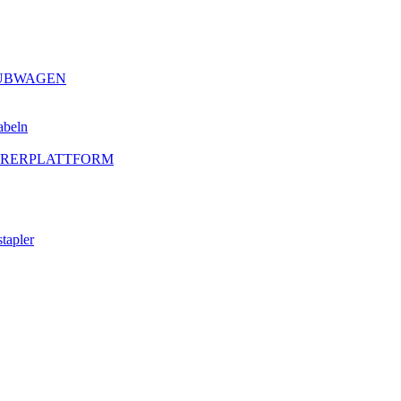
HUBWAGEN
abeln
AHRERPLATTFORM
tapler