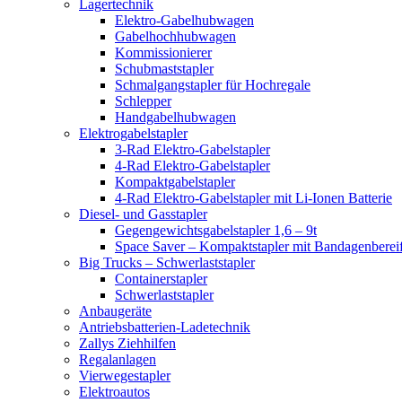
Lagertechnik
Elektro-Gabelhubwagen
Gabelhochhubwagen
Kommissionierer
Schubmaststapler
Schmalgangstapler für Hochregale
Schlepper
Handgabelhubwagen
Elektrogabelstapler
3-Rad Elektro-Gabelstapler
4-Rad Elektro-Gabelstapler
Kompaktgabelstapler
4-Rad Elektro-Gabelstapler mit Li-Ionen Batterie
Diesel- und Gasstapler
Gegengewichtsgabelstapler 1,6 – 9t
Space Saver – Kompaktstapler mit Bandagenberei
Big Trucks – Schwerlaststapler
Containerstapler
Schwerlaststapler
Anbaugeräte
Antriebsbatterien-Ladetechnik
Zallys Ziehhilfen
Regalanlagen
Vierwegestapler
Elektroautos