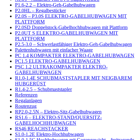
P1.6-2.2 – Elektro-Geh-Gabelhubwagen
P2.0HL – Regalbestücker
P2.0S – P3.0S ELEKTRO-GABELHUBWAGEN MIT
PLATTFORM
P2.0SD Doppelstock-Gabelhochhubwagen mit Plattform
P2.0UT S ELEKTRO-GABELHUBWAGEN MIT
PLATTFORM
P2.5-3.0 – Schwerlastfähiger Elektro-Geh-Gabelhubwagen
Palettenhubwagen mit einfacher Waage
PC 1.4 KOMPAKTER ELEKTRO-GABELHUBWAGEN
PC1.5 ELEKTRO-GABELHUBWAGEN
PSC 1.2 ULTRAKOMPAKTER ELEKTRO-
GABELHUBWAGEN
R1.0-1.4E SCHUBMASTSTAPLER MIT NEIGBAREM
HUBGERÜST
R1.4-2.5 – Schubmaststapler
Referenzen
Regalanlagen
Routenzug
RP2.0-2.5N – Elektro-Sitz-Gabelhubwagen
RS1.6 – ELEKTRO-STAND/QUERSITZ-
GABELHOCHHUBWAGEN
RS46 REACHSTACKER
S1.0-1.2E Elektro-Hochhubwagen
S1.0-1.5C Hochhubwagen mit Gegengewicht – freitragende