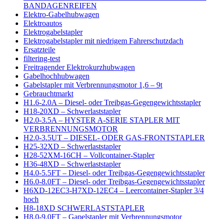
BANDAGENREIFEN
Elektro-Gabelhubwagen
Elektroautos
Elektrogabelstapler
Elektrogabelstapler mit niedrigem Fahrerschutzdach
Ersatzteile
filtering-test
Freitragender Elektrokurzhubwagen
Gabelhochhubwagen
Gabelstapler mit Verbrennungsmotor 1,6 – 9t
Gebrauchtmarkt
H1.6-2.0A – Diesel- oder Treibgas-Gegengewichtsstapler
H18-20XD – Schwerlaststapler
H2.0-3.5A – HYSTER A-SERIE STAPLER MIT
VERBRENNUNGSMOTOR
H2.0-3.5UT – DIESEL- ODER GAS-FRONTSTAPLER
H25-32XD – Schwerlaststapler
H28-52XM-16CH – Vollcontainer-Stapler
H36-48XD – Schwerlaststapler
H4.0-5.5FT – Diesel- oder Treibgas-Gegengewichtsstapler
H6.0-8.0FT – Diesel- oder Treibgas-Gegengewichtsstapler
H6XD-12EC3-H7XD-12EC4 – Leercontainer-Stapler 3/4
hoch
H8-18XD SCHWERLASTSTAPLER
H8.0-9.0FT – Gapelstapler mit Verbrennungsmotor