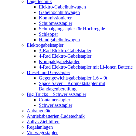
Lagertechnik
Elektro-Gabelhubwagen
Gabelhochhubwagen
Kommissionierer
Schubmaststapler
Schmalgangstapler für Hochregale
Schlepper
Handgabelhubwagen
Elektrogabelstapler
3-Rad Elektro-Gabelstapler
4-Rad Elektro-Gabelstapler
Kompaktgabelstapler
4-Rad Elektro-Gabelstapler mit Li-Ionen Batterie
Diesel- und Gasstapler
Gegengewichtsgabelstapler 1,6 – 9t
Space Saver – Kompaktstapler mit
Bandagenbereifung
Big Trucks – Schwerlaststapler
Containerstapler
Schwerlaststapler
Anbaugeräte
Antriebsbatterien-Ladetechnik
Zallys Ziehhilfen
Regalanlagen
Vierwegestapler