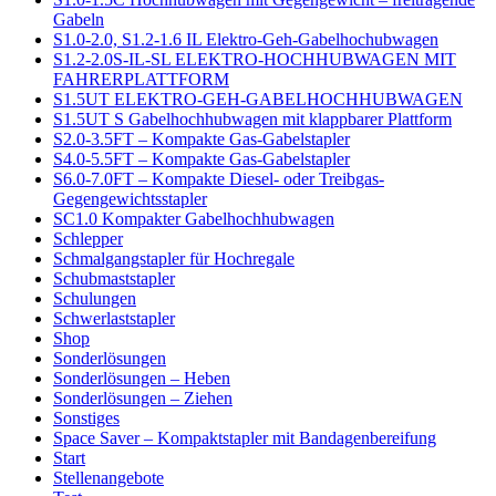
Gabeln
S1.0-2.0, S1.2-1.6 IL Elektro-Geh-Gabelhochubwagen
S1.2-2.0S-IL-SL ELEKTRO-HOCHHUBWAGEN MIT
FAHRERPLATTFORM
S1.5UT ELEKTRO-GEH-GABELHOCHHUBWAGEN
S1.5UT S Gabelhochhubwagen mit klappbarer Plattform
S2.0-3.5FT – Kompakte Gas-Gabelstapler
S4.0-5.5FT – Kompakte Gas-Gabelstapler
S6.0-7.0FT – Kompakte Diesel- oder Treibgas-
Gegengewichtsstapler
SC1.0 Kompakter Gabelhochhubwagen
Schlepper
Schmalgangstapler für Hochregale
Schubmaststapler
Schulungen
Schwerlaststapler
Shop
Sonderlösungen
Sonderlösungen – Heben
Sonderlösungen – Ziehen
Sonstiges
Space Saver – Kompaktstapler mit Bandagenbereifung
Start
Stellenangebote