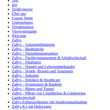
Test
test
Trolleymover
Über uns
Unsere Werte
Unternehmen
Vermietungen
Vierwegestapler
Welcome
Zallys
Zallys – Automobilindustrie
Zallys – Baubranche
Zallys – Dienstleistungssektor
Zallys – Facilitymanagement & Abfallwirtschaft
Zallys – Flughäfen
Zallys – Handel und Lebensmittelhandel
Zallys – Hotels, Resorts und Tourismus
Zallys – Industrie
Zallys – Kliniken & Healthcare
Zallys – Kommunen & Bauhöfe
Zallys – Minen und Tunnel
Zallys – Pflege von Grünflächen & Gärtnereien,
Landwirtschaft
Zallys Elektroschlepper mit Sonderzugaufnahme
Zallys K1 mit Hubwagen