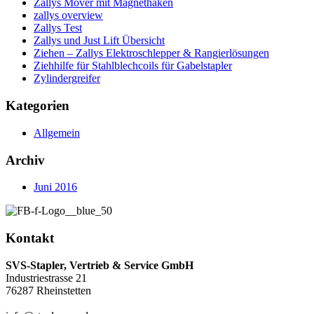
Zallys Mover mit Magnethaken
zallys overview
Zallys Test
Zallys und Just Lift Übersicht
Ziehen – Zallys Elektroschlepper & Rangierlösungen
Ziehhilfe für Stahlblechcoils für Gabelstapler
Zylindergreifer
Kategorien
Allgemein
Archiv
Juni 2016
Kontakt
SVS-Stapler, Vertrieb & Service GmbH
Industriestrasse 21
76287 Rheinstetten