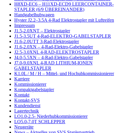
H8XD-EC6 – H11XD-ECD9 LEERCONTAINER-
STAPLER (6/9 ÜBEREINANDER)
Handgabelhubwagen
Hyster J2.2–3.5A 4-Rad Elektrostapler mit Luftreifen
Impressum
J1.5-2.0XNT – Elektrostapler
J1.5-3.5UT 4-Rad-ELEKTRO-GABELSTAPLER
J1.6-2.0UTT 3-Rad-Elektrostapler
J1.6-2.0XN – 4-Rad-Elektro-Gabelstapler
J2.5-3.0XNL 4-RAD-ELEKTROSTAPLER
J4.0-5.5XN – 4-Rad-Elektro-Gabelstapler
J7.0-9.0XNL 4-RAD LITHIUM-IONEN
GABELSTAPLER
K1.0L / M / H – Mittel- und Hochubkommissionierer
Karriere
Kommissionierer
Kompaktgabelstapler
Kontakt
Kontakt-SVS
Kundendienst
Lagertechnik
LO1.0-2.5- Niederhubkommissionierer
LO5.0-7.0T SCHLEPPER
Neugeräte
News – Aktuelles von SVS Staplervertrieb