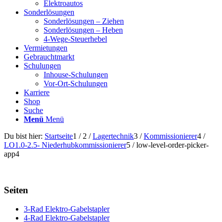
Elektroautos
Sonderlösungen
Sonderlösungen – Ziehen
Sonderlösungen – Heben
4-Wege-Steuerhebel
Vermietungen
Gebrauchtmarkt
Schulungen
Inhouse-Schulungen
Vor-Ort-Schulungen
Karriere
Shop
Suche
Menü
Menü
Du bist hier:
Startseite
1
/
2
/
Lagertechnik
3
/
Kommissionierer
4
/
LO1.0-2.5- Niederhubkommissionierer
5
/
low-level-order-picker-
app4
Seiten
3-Rad Elektro-Gabelstapler
4-Rad Elektro-Gabelstapler