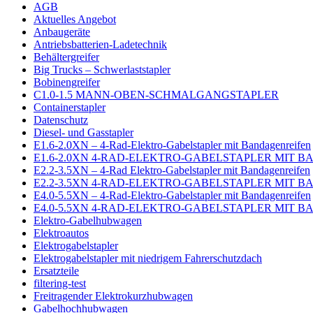
AGB
Aktuelles Angebot
Anbaugeräte
Antriebsbatterien-Ladetechnik
Behältergreifer
Big Trucks – Schwerlaststapler
Bobinengreifer
C1.0-1.5 MANN-OBEN-SCHMALGANGSTAPLER
Containerstapler
Datenschutz
Diesel- und Gasstapler
E1.6-2.0XN – 4-Rad-Elektro-Gabelstapler mit Bandagenreifen
E1.6-2.0XN 4-RAD-ELEKTRO-GABELSTAPLER MIT 
E2.2-3.5XN – 4-Rad Elektro-Gabelstapler mit Bandagenreifen
E2.2-3.5XN 4-RAD-ELEKTRO-GABELSTAPLER MIT 
E4.0-5.5XN – 4-Rad-Elektro-Gabelstapler mit Bandagenreifen
E4.0-5.5XN 4-RAD-ELEKTRO-GABELSTAPLER MIT 
Elektro-Gabelhubwagen
Elektroautos
Elektrogabelstapler
Elektrogabelstapler mit niedrigem Fahrerschutzdach
Ersatzteile
filtering-test
Freitragender Elektrokurzhubwagen
Gabelhochhubwagen