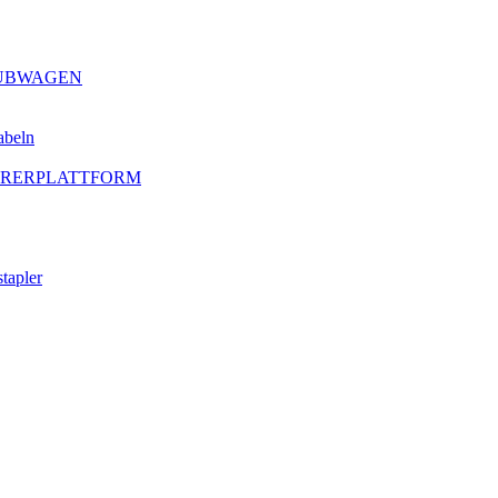
HUBWAGEN
abeln
AHRERPLATTFORM
tapler