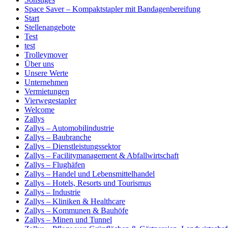
Space Saver – Kompaktstapler mit Bandagenbereifung
Start
Stellenangebote
Test
test
Trolleymover
Über uns
Unsere Werte
Unternehmen
Vermietungen
Vierwegestapler
Welcome
Zallys
Zallys – Automobilindustrie
Zallys – Baubranche
Zallys – Dienstleistungssektor
Zallys – Facilitymanagement & Abfallwirtschaft
Zallys – Flughäfen
Zallys – Handel und Lebensmittelhandel
Zallys – Hotels, Resorts und Tourismus
Zallys – Industrie
Zallys – Kliniken & Healthcare
Zallys – Kommunen & Bauhöfe
Zallys – Minen und Tunnel