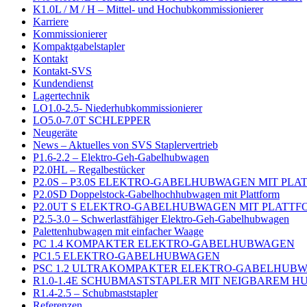
K1.0L / M / H – Mittel- und Hochubkommissionierer
Karriere
Kommissionierer
Kompaktgabelstapler
Kontakt
Kontakt-SVS
Kundendienst
Lagertechnik
LO1.0-2.5- Niederhubkommissionierer
LO5.0-7.0T SCHLEPPER
Neugeräte
News – Aktuelles von SVS Staplervertrieb
P1.6-2.2 – Elektro-Geh-Gabelhubwagen
P2.0HL – Regalbestücker
P2.0S – P3.0S ELEKTRO-GABELHUBWAGEN MIT PL
P2.0SD Doppelstock-Gabelhochhubwagen mit Plattform
P2.0UT S ELEKTRO-GABELHUBWAGEN MIT PLATTF
P2.5-3.0 – Schwerlastfähiger Elektro-Geh-Gabelhubwagen
Palettenhubwagen mit einfacher Waage
PC 1.4 KOMPAKTER ELEKTRO-GABELHUBWAGEN
PC1.5 ELEKTRO-GABELHUBWAGEN
PSC 1.2 ULTRAKOMPAKTER ELEKTRO-GABELHUB
R1.0-1.4E SCHUBMASTSTAPLER MIT NEIGBAREM 
R1.4-2.5 – Schubmaststapler
Referenzen