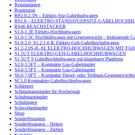
Regalanlagen
Routenzug
RP2.0-2.5N – Elektro-Sitz-Gabelhubwagen
RS1.6 – ELEKTRO-STAND/QUERSITZ-GABELHOCH
RS46 REACHSTACKER
S1.0-1.2E Elektro-Hochhubwagen
S1.0-1.5C Hochhubwagen mit Gegengewicht – freitragende G
S1.0-2.0, S1.2-1.6 IL Elektro-Geh-Gabelhochubwagen
S1.2-2.0S-IL-SL ELEKTRO-HOCHHUBWAGEN MIT F
S1.5UT ELEKTRO-GEH-GABELHOCHHUBWAGEN
S1.5UT S Gabelhochhubwagen mit klappbarer Plattform
S2.0-3.5FT – Kompakte Gas-Gabelstapler
S4.0-5.5FT – Kompakte Gas-Gabelstapler
S6.0-7.0FT – Kompakte Diesel- oder Treibgas-Gegengewichtss
SC1.0 Kompakter Gabelhochhubwagen
Schlepper
Schmalgangstapler für Hochregale
Schubmaststapler
Schulungen
Schwerlaststapler
Shop
Sonderlösungen
Sonderlösungen – Heben
Sonderlösungen – Ziehen
Sonstiges