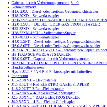
Gabelstapler mit Verbrennungsmotor 1,6 – 9t
Gebrauchtmarkt
H1.6-2.0A – Diesel- oder Treibgas-Gegengewichtsstapler
H18-20XD – Schwerlaststapler
H2.0-3.5A – HYSTER A-SERIE STAPLER MIT VERB
H2.0-3.5UT – DIESEL- ODER GAS-FRONTSTAPLER
H25-32XD – Schwerlaststapler
H28-52XM-16CH – Vollcontainer-Stapler
H36-48XD – Schwerlaststapler
H4.0-5.5FT – Diesel- oder Treibgas-Gegengewichtsstapler
H6.0-8.0FT – Diesel- oder Treibgas-Gegengewichtsstapler
H6XD-12EC3-H7XD-12EC4 – Leercontainer-Stapler 3/4 hoc
H8-18XD SCHWERLASTSTAPLER
H8.0-9.0FT – Gapelstapler mit Verbrennungsmotor
H8XD-EC6 – H11XD-ECD9 LEERCONTAINER-STAPLER
Handgabelhubwagen
Hyster J2.2–3.5A 4-Rad Elektrostapler mit Luftreifen
Impressum
J1.5-2.0XNT – Elektrostapler
J1.5-3.5UT 4-Rad-ELEKTRO-GABELSTAPLER
J1.6-2.0UTT 3-Rad-Elektrostapler
J1.6-2.0XN – 4-Rad-Elektro-Gabelstapler
J2.5-3.0XNL 4-RAD-ELEKTROSTAPLER
J4.0-5.5XN – 4-Rad-Elektro-Gabelstapler
J7.0-9.0XNL 4-RAD LITHIUM-IONEN GABELSTAPLER