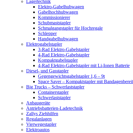
Lagertechnik
Elektro-Gabelhubwagen
Gabelhochhubwagen
Kommissionierer
Schubmaststapler
Schmalgangstapler für Hochregale
Schlepper
Handgabelhubwagen
Elektrogabelstapler
3-Rad Elektro-Gabelstapler
4-Rad Elektro-Gabelstapler
Kompaktgabelstapler
4-Rad Elektro-Gabelstapler mit Li-Ionen Batterie
Diesel- und Gasstapler
Gegengewichtsgabelstapler 1,6 – 9t
Space Saver – Kompaktstapler mit Bandagenberei
Big Trucks – Schwerlaststapler
Containerstapler
Schwerlaststapler
Anbaugeräte
Antriebsbatterien-Ladetechnik
Zallys Ziehhilfen
Regalanlagen
Vierwegestapler
Elektroautos