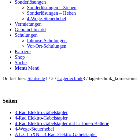
Sonderlösungen
Sonderlösungen – Ziehen
Sonderlösungen – Heben
4-Wege-Steuerhebel
Vermietungen
Gebrauchtmarkt
Schulungen
Inhouse-Schulungen
Vor-Ort-Schulungen
Karriere
Shop
Suche
Menü
Menü
Du bist hier:
Startseite
1
/
2
/
Lagertechnik
3
/
lagertechnik_komissionie
Seiten
3-Rad Elektro-Gabelstapler
4-Rad Elektro-Gabelstapler
4-Rad Elektro-Gabelstapler mit Li-Ionen Batterie
4-Wege-Steuerhebel
A1.3-1.5XNT-3-Rad-Elektro-Gabelstapler