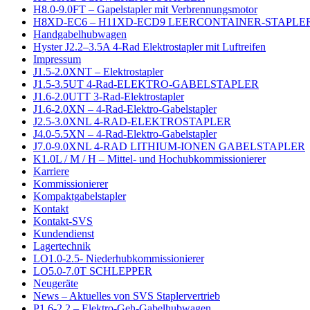
H8.0-9.0FT – Gapelstapler mit Verbrennungsmotor
H8XD-EC6 – H11XD-ECD9 LEERCONTAINER-STAPLER
Handgabelhubwagen
Hyster J2.2–3.5A 4-Rad Elektrostapler mit Luftreifen
Impressum
J1.5-2.0XNT – Elektrostapler
J1.5-3.5UT 4-Rad-ELEKTRO-GABELSTAPLER
J1.6-2.0UTT 3-Rad-Elektrostapler
J1.6-2.0XN – 4-Rad-Elektro-Gabelstapler
J2.5-3.0XNL 4-RAD-ELEKTROSTAPLER
J4.0-5.5XN – 4-Rad-Elektro-Gabelstapler
J7.0-9.0XNL 4-RAD LITHIUM-IONEN GABELSTAPLER
K1.0L / M / H – Mittel- und Hochubkommissionierer
Karriere
Kommissionierer
Kompaktgabelstapler
Kontakt
Kontakt-SVS
Kundendienst
Lagertechnik
LO1.0-2.5- Niederhubkommissionierer
LO5.0-7.0T SCHLEPPER
Neugeräte
News – Aktuelles von SVS Staplervertrieb
P1.6-2.2 – Elektro-Geh-Gabelhubwagen