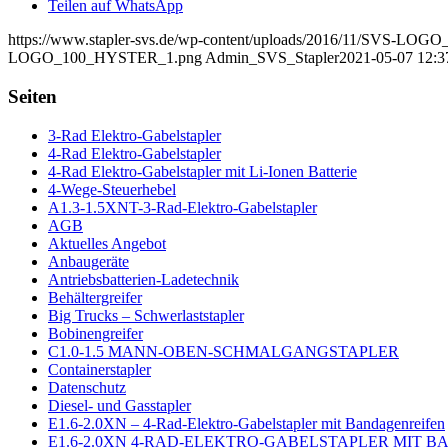
Teilen auf WhatsApp
https://www.stapler-svs.de/wp-content/uploads/2016/11/SVS-L
LOGO_100_HYSTER_1.png
Admin_SVS_Stapler
2021-05-07 12:3
Seiten
3-Rad Elektro-Gabelstapler
4-Rad Elektro-Gabelstapler
4-Rad Elektro-Gabelstapler mit Li-Ionen Batterie
4-Wege-Steuerhebel
A1.3-1.5XNT-3-Rad-Elektro-Gabelstapler
AGB
Aktuelles Angebot
Anbaugeräte
Antriebsbatterien-Ladetechnik
Behältergreifer
Big Trucks – Schwerlaststapler
Bobinengreifer
C1.0-1.5 MANN-OBEN-SCHMALGANGSTAPLER
Containerstapler
Datenschutz
Diesel- und Gasstapler
E1.6-2.0XN – 4-Rad-Elektro-Gabelstapler mit Bandagenreifen
E1.6-2.0XN 4-RAD-ELEKTRO-GABELSTAPLER MIT 