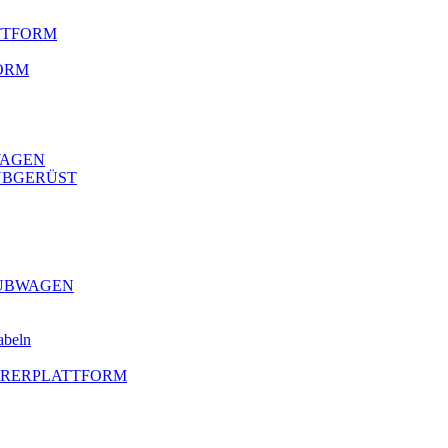
ATTFORM
ORM
WAGEN
HUBGERÜST
HUBWAGEN
abeln
AHRERPLATTFORM