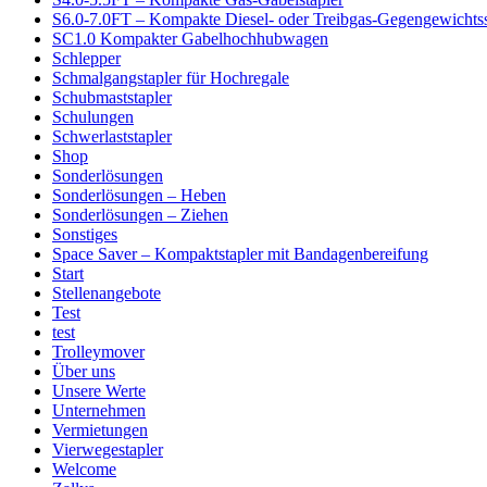
S6.0-7.0FT – Kompakte Diesel- oder Treibgas-Gegengewichtss
SC1.0 Kompakter Gabelhochhubwagen
Schlepper
Schmalgangstapler für Hochregale
Schubmaststapler
Schulungen
Schwerlaststapler
Shop
Sonderlösungen
Sonderlösungen – Heben
Sonderlösungen – Ziehen
Sonstiges
Space Saver – Kompaktstapler mit Bandagenbereifung
Start
Stellenangebote
Test
test
Trolleymover
Über uns
Unsere Werte
Unternehmen
Vermietungen
Vierwegestapler
Welcome