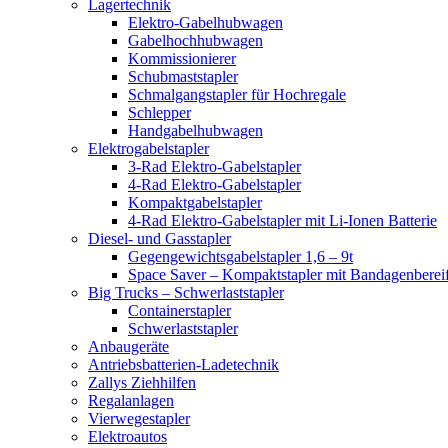
Lagertechnik
Elektro-Gabelhubwagen
Gabelhochhubwagen
Kommissionierer
Schubmaststapler
Schmalgangstapler für Hochregale
Schlepper
Handgabelhubwagen
Elektrogabelstapler
3-Rad Elektro-Gabelstapler
4-Rad Elektro-Gabelstapler
Kompaktgabelstapler
4-Rad Elektro-Gabelstapler mit Li-Ionen Batterie
Diesel- und Gasstapler
Gegengewichtsgabelstapler 1,6 – 9t
Space Saver – Kompaktstapler mit Bandagenberei
Big Trucks – Schwerlaststapler
Containerstapler
Schwerlaststapler
Anbaugeräte
Antriebsbatterien-Ladetechnik
Zallys Ziehhilfen
Regalanlagen
Vierwegestapler
Elektroautos