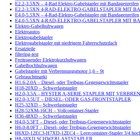
E2.2-3.5XN – 4-Rad Elektro-Gabelstapler mit Bandagenreifen
E2.2-3.5XN 4-RAD-ELEKTRO-GABELSTAPLER MIT 
E4.0-5.5XN – 4-Rad-Elektro-Gabelstapler mit Bandagenreifen
E4.0-5.5XN 4-RAD-ELEKTRO-GABELSTAPLER MIT 
Elektro-Gabelhubwagen
Elektroautos
Elektrogabelstapler
Elektrogabelstapler mit niedrigem Fahrerschutzdach
Ersatzteile
filtering-test
Freitragender Elektrokurzhubwagen
Gabelhochhubwagen
Gabelstapler mit Verbrennungsmotor 1,6 – 9t
Gebrauchtmarkt
H1.6-2.0A – Diesel- oder Treibgas-Gegengewichtsstapler
H18-20XD – Schwerlaststapler
H2.0-3.5A – HYSTER A-SERIE STAPLER MIT VERB
H2.0-3.5UT – DIESEL- ODER GAS-FRONTSTAPLER
H25-32XD – Schwerlaststapler
H28-52XM-16CH – Vollcontainer-Stapler
H36-48XD – Schwerlaststapler
H4.0-5.5FT – Diesel- oder Treibgas-Gegengewichtsstapler
H6.0-8.0FT – Diesel- oder Treibgas-Gegengewichtsstapler
H6XD-12EC3-H7XD-12EC4 – Leercontainer-Stapler 3/4 hoc
H8-18XD SCHWERLASTSTAPLER