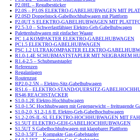
P2.0HL – Regalbestücker
P2.0S – P3.0S ELEKTRO-GABELHUBWAGEN MIT PL
P2.0SD Doppelstock-Gabelhochhubwagen mit Plattform
P2.0UT S ELEKTRO-GABELHUBWAGEN MIT PLATTF
P2.5-3.0 – Schwerlastfähiger Elektro-Geh-Gabelhubwagen
Palettenhubwagen mit einfacher Waage
PC 1.4 KOMPAKTER ELEKTRO-GABELHUBWAGEN
PC1.5 ELEKTRO-GABELHUBWAGEN
PSC 1.2 ULTRAKOMPAKTER ELEKTRO-GABELHUB
R1.0-1.4E SCHUBMASTSTAPLER MIT NEIGBAREM 
R1.4-2.5 – Schubmaststapler
Referenzen
Regalanlagen
Routenzug
RP2.0-2.5N – Elektro-Sitz-Gabelhubwagen
RS1.6 – ELEKTRO-STAND/QUERSITZ-GABELHOCH
RS46 REACHSTACKER
S1.0-1.2E Elektro-Hochhubwagen
S1.0-1.5C Hochhubwagen mit Gegengewicht – freitragende G
S1.0-2.0, S1.2-1.6 IL Elektro-Geh-Gabelhochubwagen
S1.2-2.0S-IL-SL ELEKTRO-HOCHHUBWAGEN MIT F
S1.5UT ELEKTRO-GEH-GABELHOCHHUBWAGEN
S1.5UT S Gabelhochhubwagen mit klappbarer Plattform
S2.0-3.5FT – Kompakte Gas-Gabelstapler
S4.0-5.5FT – Kompakte Gas-Gabelstapler