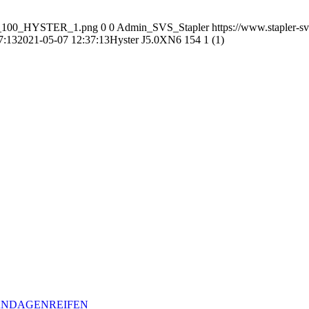
OGO_100_HYSTER_1.png
0
0
Admin_SVS_Stapler
https://www.stapler-s
7:13
2021-05-07 12:37:13
Hyster J5.0XN6 154 1 (1)
BANDAGENREIFEN