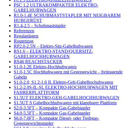
PSC 1.2 ULTRAKOMPAKTER ELEKTRO-
GABELHUBWAGEN
R1.0-1.4E SCHUBMASTSTAPLER MIT NEIGBAREM
HUBGERÜST
R1.4-2.5 – Schubmaststapler
Referenzen
Regalanlagen
Routenzug
RP2.0-2.5N – Elektro-Sitz-Gabelhubwagen
RS1.6 – ELEKTRO-STAND/QUERSITZ-
GABELHOCHHUBWAGEN
RS46 REACHSTACKER
S1.0-1.2E Elektro-Hochhubwagen
S1.0-1.5C Hochhubwagen mit Gegengewicht – freitragende
Gabeln
S1.0-2.0, S1.2-1.6 IL Elektro-Geh-Gabelhochubwagen
S1.2-2.0S-IL-SL ELEKTRO-HOCHHUBWAGEN MIT
FAHRERPLATTFORM
S1.5UT ELEKTRO-GEH-GABELHOCHHUBWAGEN
S1.5UT S Gabelhochhubwagen mit klappbarer Plattform
S2.0-3.5FT – Kompakte Gas-Gabelstapler
S4.0-5.5FT – Kompakte Gas-Gabelstapler
S6.0-7.0FT – Kompakte Diesel- oder Treibgas-
Gegengewichtsstapler