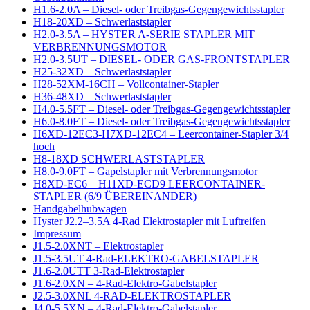
H1.6-2.0A – Diesel- oder Treibgas-Gegengewichtsstapler
H18-20XD – Schwerlaststapler
H2.0-3.5A – HYSTER A-SERIE STAPLER MIT
VERBRENNUNGSMOTOR
H2.0-3.5UT – DIESEL- ODER GAS-FRONTSTAPLER
H25-32XD – Schwerlaststapler
H28-52XM-16CH – Vollcontainer-Stapler
H36-48XD – Schwerlaststapler
H4.0-5.5FT – Diesel- oder Treibgas-Gegengewichtsstapler
H6.0-8.0FT – Diesel- oder Treibgas-Gegengewichtsstapler
H6XD-12EC3-H7XD-12EC4 – Leercontainer-Stapler 3/4
hoch
H8-18XD SCHWERLASTSTAPLER
H8.0-9.0FT – Gapelstapler mit Verbrennungsmotor
H8XD-EC6 – H11XD-ECD9 LEERCONTAINER-
STAPLER (6/9 ÜBEREINANDER)
Handgabelhubwagen
Hyster J2.2–3.5A 4-Rad Elektrostapler mit Luftreifen
Impressum
J1.5-2.0XNT – Elektrostapler
J1.5-3.5UT 4-Rad-ELEKTRO-GABELSTAPLER
J1.6-2.0UTT 3-Rad-Elektrostapler
J1.6-2.0XN – 4-Rad-Elektro-Gabelstapler
J2.5-3.0XNL 4-RAD-ELEKTROSTAPLER
J4.0-5.5XN – 4-Rad-Elektro-Gabelstapler