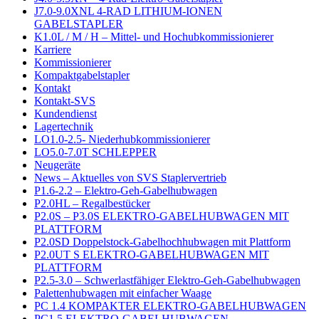
J7.0-9.0XNL 4-RAD LITHIUM-IONEN
GABELSTAPLER
K1.0L / M / H – Mittel- und Hochubkommissionierer
Karriere
Kommissionierer
Kompaktgabelstapler
Kontakt
Kontakt-SVS
Kundendienst
Lagertechnik
LO1.0-2.5- Niederhubkommissionierer
LO5.0-7.0T SCHLEPPER
Neugeräte
News – Aktuelles von SVS Staplervertrieb
P1.6-2.2 – Elektro-Geh-Gabelhubwagen
P2.0HL – Regalbestücker
P2.0S – P3.0S ELEKTRO-GABELHUBWAGEN MIT
PLATTFORM
P2.0SD Doppelstock-Gabelhochhubwagen mit Plattform
P2.0UT S ELEKTRO-GABELHUBWAGEN MIT
PLATTFORM
P2.5-3.0 – Schwerlastfähiger Elektro-Geh-Gabelhubwagen
Palettenhubwagen mit einfacher Waage
PC 1.4 KOMPAKTER ELEKTRO-GABELHUBWAGEN
PC1.5 ELEKTRO-GABELHUBWAGEN