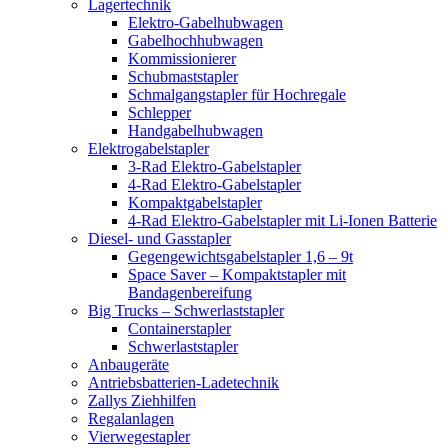
Lagertechnik
Elektro-Gabelhubwagen
Gabelhochhubwagen
Kommissionierer
Schubmaststapler
Schmalgangstapler für Hochregale
Schlepper
Handgabelhubwagen
Elektrogabelstapler
3-Rad Elektro-Gabelstapler
4-Rad Elektro-Gabelstapler
Kompaktgabelstapler
4-Rad Elektro-Gabelstapler mit Li-Ionen Batterie
Diesel- und Gasstapler
Gegengewichtsgabelstapler 1,6 – 9t
Space Saver – Kompaktstapler mit
Bandagenbereifung
Big Trucks – Schwerlaststapler
Containerstapler
Schwerlaststapler
Anbaugeräte
Antriebsbatterien-Ladetechnik
Zallys Ziehhilfen
Regalanlagen
Vierwegestapler