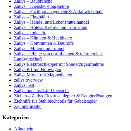
Zallys – Baubranche
Zallys – Dienstleistungssektor
Zallys – Facilitymanagement & Abfallwirtschaft
Zallys – Flughäfen
Zallys – Handel und Lebensmittelhandel
Zallys – Hotels, Resorts und Tourismus
Zallys – Industrie
Zallys – Kliniken & Healthcare
Zallys – Kommunen & Bauhöfe
Zallys – Minen und Tunnel
Zallys – Pflege von Grünflächen & Gärtnereien,
Landwirtschaft
Zallys Elektroschlepper mit Sonderzugaufnahme
Zallys K1 mit Hubwagen
Zallys Mover mit Magnethaken
zallys overview
Zallys Test
Zallys und Just Lift Übersicht
Ziehen – Zallys Elektroschlepper & Rangierlösungen
Ziehhilfe für Stahlblechcoils für Gabelstapler
Zylindergreifer
Kategorien
Allgemein