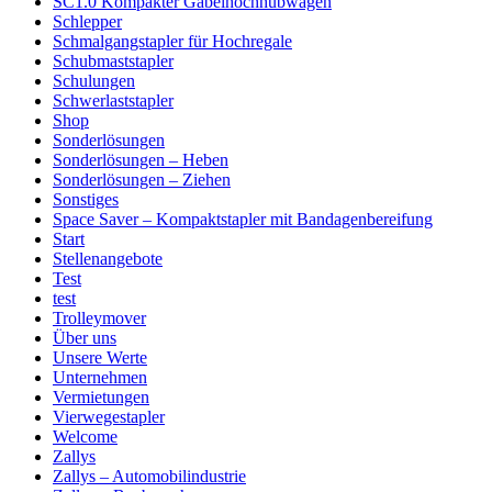
SC1.0 Kompakter Gabelhochhubwagen
Schlepper
Schmalgangstapler für Hochregale
Schubmaststapler
Schulungen
Schwerlaststapler
Shop
Sonderlösungen
Sonderlösungen – Heben
Sonderlösungen – Ziehen
Sonstiges
Space Saver – Kompaktstapler mit Bandagenbereifung
Start
Stellenangebote
Test
test
Trolleymover
Über uns
Unsere Werte
Unternehmen
Vermietungen
Vierwegestapler
Welcome
Zallys
Zallys – Automobilindustrie