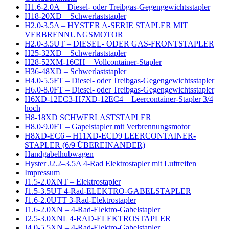
H1.6-2.0A – Diesel- oder Treibgas-Gegengewichtsstapler
H18-20XD – Schwerlaststapler
H2.0-3.5A – HYSTER A-SERIE STAPLER MIT
VERBRENNUNGSMOTOR
H2.0-3.5UT – DIESEL- ODER GAS-FRONTSTAPLER
H25-32XD – Schwerlaststapler
H28-52XM-16CH – Vollcontainer-Stapler
H36-48XD – Schwerlaststapler
H4.0-5.5FT – Diesel- oder Treibgas-Gegengewichtsstapler
H6.0-8.0FT – Diesel- oder Treibgas-Gegengewichtsstapler
H6XD-12EC3-H7XD-12EC4 – Leercontainer-Stapler 3/4
hoch
H8-18XD SCHWERLASTSTAPLER
H8.0-9.0FT – Gapelstapler mit Verbrennungsmotor
H8XD-EC6 – H11XD-ECD9 LEERCONTAINER-
STAPLER (6/9 ÜBEREINANDER)
Handgabelhubwagen
Hyster J2.2–3.5A 4-Rad Elektrostapler mit Luftreifen
Impressum
J1.5-2.0XNT – Elektrostapler
J1.5-3.5UT 4-Rad-ELEKTRO-GABELSTAPLER
J1.6-2.0UTT 3-Rad-Elektrostapler
J1.6-2.0XN – 4-Rad-Elektro-Gabelstapler
J2.5-3.0XNL 4-RAD-ELEKTROSTAPLER
J4.0-5.5XN – 4-Rad-Elektro-Gabelstapler