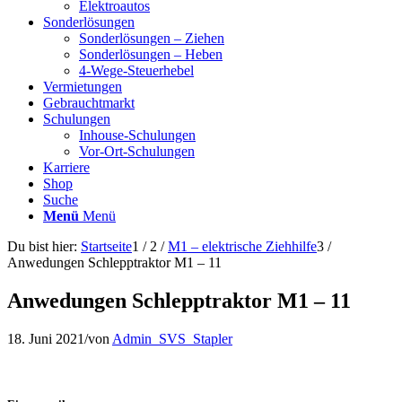
Elektroautos
Sonderlösungen
Sonderlösungen – Ziehen
Sonderlösungen – Heben
4-Wege-Steuerhebel
Vermietungen
Gebrauchtmarkt
Schulungen
Inhouse-Schulungen
Vor-Ort-Schulungen
Karriere
Shop
Suche
Menü
Menü
Du bist hier:
Startseite
1
/
2
/
M1 – elektrische Ziehhilfe
3
/
Anwedungen Schlepptraktor M1 – 11
Anwedungen Schlepptraktor M1 – 11
18. Juni 2021
/
von
Admin_SVS_Stapler