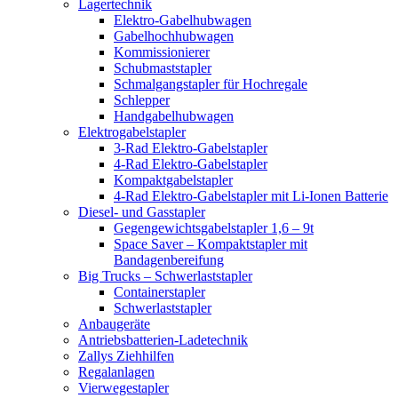
Lagertechnik
Elektro-Gabelhubwagen
Gabelhochhubwagen
Kommissionierer
Schubmaststapler
Schmalgangstapler für Hochregale
Schlepper
Handgabelhubwagen
Elektrogabelstapler
3-Rad Elektro-Gabelstapler
4-Rad Elektro-Gabelstapler
Kompaktgabelstapler
4-Rad Elektro-Gabelstapler mit Li-Ionen Batterie
Diesel- und Gasstapler
Gegengewichtsgabelstapler 1,6 – 9t
Space Saver – Kompaktstapler mit
Bandagenbereifung
Big Trucks – Schwerlaststapler
Containerstapler
Schwerlaststapler
Anbaugeräte
Antriebsbatterien-Ladetechnik
Zallys Ziehhilfen
Regalanlagen
Vierwegestapler