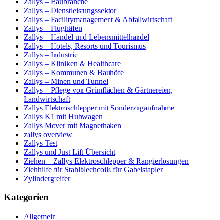
Zallys – Baubranche
Zallys – Dienstleistungssektor
Zallys – Facilitymanagement & Abfallwirtschaft
Zallys – Flughäfen
Zallys – Handel und Lebensmittelhandel
Zallys – Hotels, Resorts und Tourismus
Zallys – Industrie
Zallys – Kliniken & Healthcare
Zallys – Kommunen & Bauhöfe
Zallys – Minen und Tunnel
Zallys – Pflege von Grünflächen & Gärtnereien,
Landwirtschaft
Zallys Elektroschlepper mit Sonderzugaufnahme
Zallys K1 mit Hubwagen
Zallys Mover mit Magnethaken
zallys overview
Zallys Test
Zallys und Just Lift Übersicht
Ziehen – Zallys Elektroschlepper & Rangierlösungen
Ziehhilfe für Stahlblechcoils für Gabelstapler
Zylindergreifer
Kategorien
Allgemein