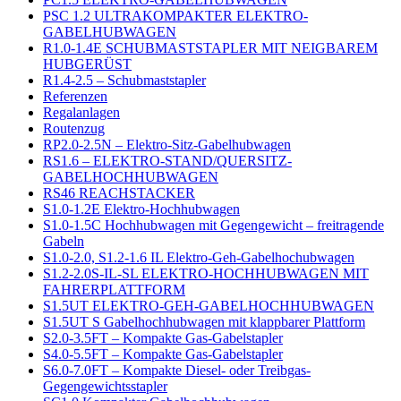
PSC 1.2 ULTRAKOMPAKTER ELEKTRO-
GABELHUBWAGEN
R1.0-1.4E SCHUBMASTSTAPLER MIT NEIGBAREM
HUBGERÜST
R1.4-2.5 – Schubmaststapler
Referenzen
Regalanlagen
Routenzug
RP2.0-2.5N – Elektro-Sitz-Gabelhubwagen
RS1.6 – ELEKTRO-STAND/QUERSITZ-
GABELHOCHHUBWAGEN
RS46 REACHSTACKER
S1.0-1.2E Elektro-Hochhubwagen
S1.0-1.5C Hochhubwagen mit Gegengewicht – freitragende
Gabeln
S1.0-2.0, S1.2-1.6 IL Elektro-Geh-Gabelhochubwagen
S1.2-2.0S-IL-SL ELEKTRO-HOCHHUBWAGEN MIT
FAHRERPLATTFORM
S1.5UT ELEKTRO-GEH-GABELHOCHHUBWAGEN
S1.5UT S Gabelhochhubwagen mit klappbarer Plattform
S2.0-3.5FT – Kompakte Gas-Gabelstapler
S4.0-5.5FT – Kompakte Gas-Gabelstapler
S6.0-7.0FT – Kompakte Diesel- oder Treibgas-
Gegengewichtsstapler