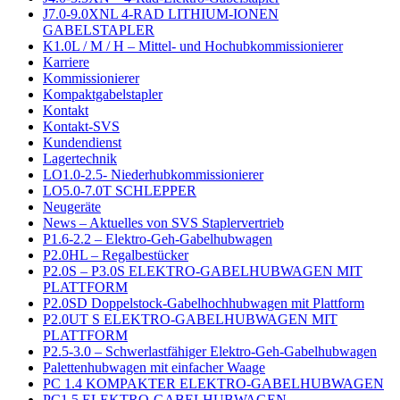
J7.0-9.0XNL 4-RAD LITHIUM-IONEN
GABELSTAPLER
K1.0L / M / H – Mittel- und Hochubkommissionierer
Karriere
Kommissionierer
Kompaktgabelstapler
Kontakt
Kontakt-SVS
Kundendienst
Lagertechnik
LO1.0-2.5- Niederhubkommissionierer
LO5.0-7.0T SCHLEPPER
Neugeräte
News – Aktuelles von SVS Staplervertrieb
P1.6-2.2 – Elektro-Geh-Gabelhubwagen
P2.0HL – Regalbestücker
P2.0S – P3.0S ELEKTRO-GABELHUBWAGEN MIT
PLATTFORM
P2.0SD Doppelstock-Gabelhochhubwagen mit Plattform
P2.0UT S ELEKTRO-GABELHUBWAGEN MIT
PLATTFORM
P2.5-3.0 – Schwerlastfähiger Elektro-Geh-Gabelhubwagen
Palettenhubwagen mit einfacher Waage
PC 1.4 KOMPAKTER ELEKTRO-GABELHUBWAGEN
PC1.5 ELEKTRO-GABELHUBWAGEN