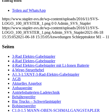
Eintrag teilen
Teilen auf WhatsApp
https://www.stapler-svs.de/wp-content/uploads/2016/11/SVS-
LOGO_100_HYSTER_1.png
0
0
Admin_SVS_Stapler
https://www.stapler-svs.de/wp-content/uploads/2016/11/SVS-
LOGO_100_HYSTER_1.png
Admin_SVS_Stapler
2021-06-18
15:35:05
2021-06-18 15:35:05
Anwedungen Schlepptraktor M1 – 11
Seiten
3-Rad Elektro-Gabelstapler
4-Rad Elektro-Gabelstapler
4-Rad Elektro-Gabelstapler mit Li-Ionen Batterie
4-Wege-Steuerhebel
A1.3-1.5XNT-3-Rad-Elektro-Gabelstapler
AGB
Aktuelles Angebot
Anbaugeräte
Antriebsbatterien-Ladetechnik
Behältergreifer
Big Trucks – Schwerlaststapler
Bobinengreifer
C1.0-1.5 MANN-OBEN-SCHMALGANGSTAPLER