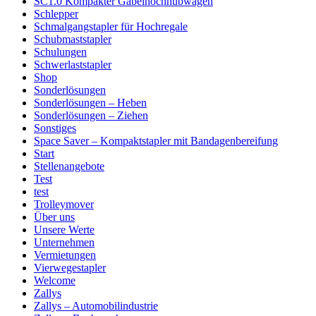
SC1.0 Kompakter Gabelhochhubwagen
Schlepper
Schmalgangstapler für Hochregale
Schubmaststapler
Schulungen
Schwerlaststapler
Shop
Sonderlösungen
Sonderlösungen – Heben
Sonderlösungen – Ziehen
Sonstiges
Space Saver – Kompaktstapler mit Bandagenbereifung
Start
Stellenangebote
Test
test
Trolleymover
Über uns
Unsere Werte
Unternehmen
Vermietungen
Vierwegestapler
Welcome
Zallys
Zallys – Automobilindustrie