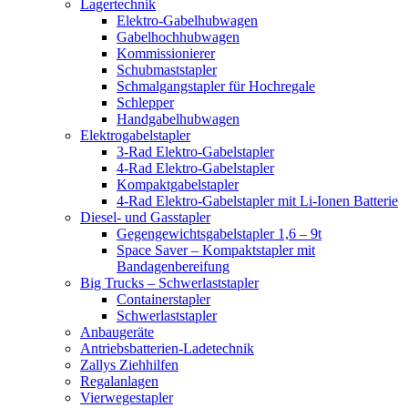
Lagertechnik
Elektro-Gabelhubwagen
Gabelhochhubwagen
Kommissionierer
Schubmaststapler
Schmalgangstapler für Hochregale
Schlepper
Handgabelhubwagen
Elektrogabelstapler
3-Rad Elektro-Gabelstapler
4-Rad Elektro-Gabelstapler
Kompaktgabelstapler
4-Rad Elektro-Gabelstapler mit Li-Ionen Batterie
Diesel- und Gasstapler
Gegengewichtsgabelstapler 1,6 – 9t
Space Saver – Kompaktstapler mit
Bandagenbereifung
Big Trucks – Schwerlaststapler
Containerstapler
Schwerlaststapler
Anbaugeräte
Antriebsbatterien-Ladetechnik
Zallys Ziehhilfen
Regalanlagen
Vierwegestapler