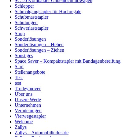
SC1.0 Kompakter Gabelhochhubwagen
Schlepper
Schmalgangstapler für Hochregale
Schubmaststapler
Schulungen
Schwerlaststapler
Shop
Sonderlösungen
Sonderlösungen – Heben
Sonderlösungen – Ziehen
Sonstiges
Space Saver – Kompaktstapler mit Bandagenbereifung
Start
Stellenangebote
Test
test
Trolleymover
Über uns
Unsere Werte
Unternehmen
Vermietungen
Vierwegestapler
Welcome
Zallys
Zallys – Automobilindustrie