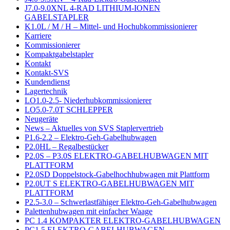
J7.0-9.0XNL 4-RAD LITHIUM-IONEN
GABELSTAPLER
K1.0L / M / H – Mittel- und Hochubkommissionierer
Karriere
Kommissionierer
Kompaktgabelstapler
Kontakt
Kontakt-SVS
Kundendienst
Lagertechnik
LO1.0-2.5- Niederhubkommissionierer
LO5.0-7.0T SCHLEPPER
Neugeräte
News – Aktuelles von SVS Staplervertrieb
P1.6-2.2 – Elektro-Geh-Gabelhubwagen
P2.0HL – Regalbestücker
P2.0S – P3.0S ELEKTRO-GABELHUBWAGEN MIT
PLATTFORM
P2.0SD Doppelstock-Gabelhochhubwagen mit Plattform
P2.0UT S ELEKTRO-GABELHUBWAGEN MIT
PLATTFORM
P2.5-3.0 – Schwerlastfähiger Elektro-Geh-Gabelhubwagen
Palettenhubwagen mit einfacher Waage
PC 1.4 KOMPAKTER ELEKTRO-GABELHUBWAGEN
PC1.5 ELEKTRO-GABELHUBWAGEN