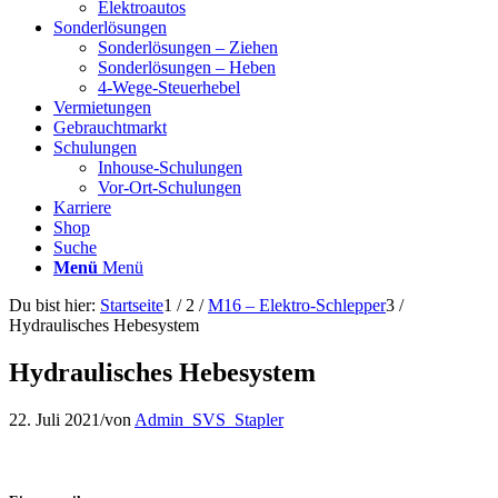
Elektroautos
Sonderlösungen
Sonderlösungen – Ziehen
Sonderlösungen – Heben
4-Wege-Steuerhebel
Vermietungen
Gebrauchtmarkt
Schulungen
Inhouse-Schulungen
Vor-Ort-Schulungen
Karriere
Shop
Suche
Menü
Menü
Du bist hier:
Startseite
1
/
2
/
M16 – Elektro-Schlepper
3
/
Hydraulisches Hebesystem
Hydraulisches Hebesystem
22. Juli 2021
/
von
Admin_SVS_Stapler