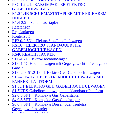
PSC 1.2 ULTRAKOMPAKTER ELEKTRO-
GABELHUBWAGEN
R1.0-1.4E SCHUBMASTSTAPLER MIT NEIGBAREM
HUBGERÜST
R1.4-2.5 – Schubmaststapler
Referenzen
Regalanlagen
Routenzug
RP2.0-2.5N – Elektro-Sitz-Gabelhubwagen
RS1.6 – ELEKTRO-STAND/QUERSITZ-
GABELHOCHHUBWAGEN
RS46 REACHSTACKER
S1.0-1.2E Elektro-Hochhubwagen
S1.0-1.5C Hochhubwagen mit Gegengewicht – freitragende
Gabeln
S1.0-2.0, S1.2-1.6 IL Elektro-Geh-Gabelhochubwagen
S1.2-2.0S-IL-SL ELEKTRO-HOCHHUBWAGEN MIT
FAHRERPLATTFORM
S1.5UT ELEKTRO-GEH-GABELHOCHHUBWAGEN
S1.5UT S Gabelhochhubwagen mit klappbarer Plattform
S2.0-3.5FT – Kompakte Gas-Gabelstapler
S4.0-5.5FT – Kompakte Gas-Gabelstapler
S6.0-7.0FT – Kompakte Diesel- oder Treibgas-
Gegengewichtsstapler