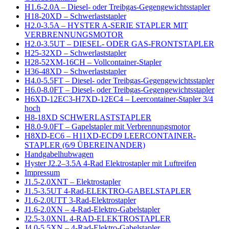
H1.6-2.0A – Diesel- oder Treibgas-Gegengewichtsstapler
H18-20XD – Schwerlaststapler
H2.0-3.5A – HYSTER A-SERIE STAPLER MIT
VERBRENNUNGSMOTOR
H2.0-3.5UT – DIESEL- ODER GAS-FRONTSTAPLER
H25-32XD – Schwerlaststapler
H28-52XM-16CH – Vollcontainer-Stapler
H36-48XD – Schwerlaststapler
H4.0-5.5FT – Diesel- oder Treibgas-Gegengewichtsstapler
H6.0-8.0FT – Diesel- oder Treibgas-Gegengewichtsstapler
H6XD-12EC3-H7XD-12EC4 – Leercontainer-Stapler 3/4
hoch
H8-18XD SCHWERLASTSTAPLER
H8.0-9.0FT – Gapelstapler mit Verbrennungsmotor
H8XD-EC6 – H11XD-ECD9 LEERCONTAINER-
STAPLER (6/9 ÜBEREINANDER)
Handgabelhubwagen
Hyster J2.2–3.5A 4-Rad Elektrostapler mit Luftreifen
Impressum
J1.5-2.0XNT – Elektrostapler
J1.5-3.5UT 4-Rad-ELEKTRO-GABELSTAPLER
J1.6-2.0UTT 3-Rad-Elektrostapler
J1.6-2.0XN – 4-Rad-Elektro-Gabelstapler
J2.5-3.0XNL 4-RAD-ELEKTROSTAPLER
J4.0-5.5XN – 4-Rad-Elektro-Gabelstapler