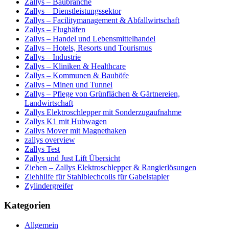
Zallys – Baubranche
Zallys – Dienstleistungssektor
Zallys – Facilitymanagement & Abfallwirtschaft
Zallys – Flughäfen
Zallys – Handel und Lebensmittelhandel
Zallys – Hotels, Resorts und Tourismus
Zallys – Industrie
Zallys – Kliniken & Healthcare
Zallys – Kommunen & Bauhöfe
Zallys – Minen und Tunnel
Zallys – Pflege von Grünflächen & Gärtnereien,
Landwirtschaft
Zallys Elektroschlepper mit Sonderzugaufnahme
Zallys K1 mit Hubwagen
Zallys Mover mit Magnethaken
zallys overview
Zallys Test
Zallys und Just Lift Übersicht
Ziehen – Zallys Elektroschlepper & Rangierlösungen
Ziehhilfe für Stahlblechcoils für Gabelstapler
Zylindergreifer
Kategorien
Allgemein