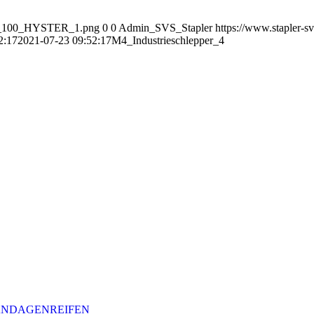
OGO_100_HYSTER_1.png
0
0
Admin_SVS_Stapler
https://www.stapler-s
2:17
2021-07-23 09:52:17
M4_Industrieschlepper_4
BANDAGENREIFEN