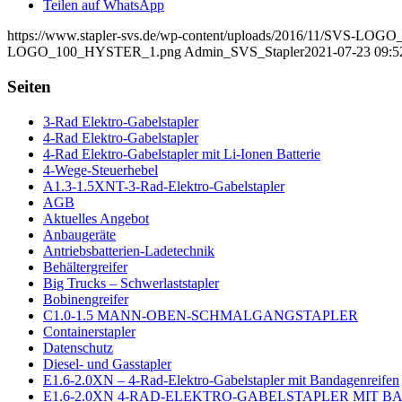
Teilen auf WhatsApp
https://www.stapler-svs.de/wp-content/uploads/2016/11/SVS-L
LOGO_100_HYSTER_1.png
Admin_SVS_Stapler
2021-07-23 09:5
Seiten
3-Rad Elektro-Gabelstapler
4-Rad Elektro-Gabelstapler
4-Rad Elektro-Gabelstapler mit Li-Ionen Batterie
4-Wege-Steuerhebel
A1.3-1.5XNT-3-Rad-Elektro-Gabelstapler
AGB
Aktuelles Angebot
Anbaugeräte
Antriebsbatterien-Ladetechnik
Behältergreifer
Big Trucks – Schwerlaststapler
Bobinengreifer
C1.0-1.5 MANN-OBEN-SCHMALGANGSTAPLER
Containerstapler
Datenschutz
Diesel- und Gasstapler
E1.6-2.0XN – 4-Rad-Elektro-Gabelstapler mit Bandagenreifen
E1.6-2.0XN 4-RAD-ELEKTRO-GABELSTAPLER MIT 