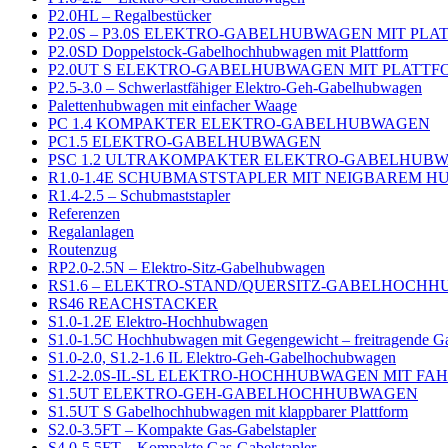
P2.0HL – Regalbestücker
P2.0S – P3.0S ELEKTRO-GABELHUBWAGEN MIT PL
P2.0SD Doppelstock-Gabelhochhubwagen mit Plattform
P2.0UT S ELEKTRO-GABELHUBWAGEN MIT PLATTF
P2.5-3.0 – Schwerlastfähiger Elektro-Geh-Gabelhubwagen
Palettenhubwagen mit einfacher Waage
PC 1.4 KOMPAKTER ELEKTRO-GABELHUBWAGEN
PC1.5 ELEKTRO-GABELHUBWAGEN
PSC 1.2 ULTRAKOMPAKTER ELEKTRO-GABELHUB
R1.0-1.4E SCHUBMASTSTAPLER MIT NEIGBAREM 
R1.4-2.5 – Schubmaststapler
Referenzen
Regalanlagen
Routenzug
RP2.0-2.5N – Elektro-Sitz-Gabelhubwagen
RS1.6 – ELEKTRO-STAND/QUERSITZ-GABELHOCH
RS46 REACHSTACKER
S1.0-1.2E Elektro-Hochhubwagen
S1.0-1.5C Hochhubwagen mit Gegengewicht – freitragende G
S1.0-2.0, S1.2-1.6 IL Elektro-Geh-Gabelhochubwagen
S1.2-2.0S-IL-SL ELEKTRO-HOCHHUBWAGEN MIT F
S1.5UT ELEKTRO-GEH-GABELHOCHHUBWAGEN
S1.5UT S Gabelhochhubwagen mit klappbarer Plattform
S2.0-3.5FT – Kompakte Gas-Gabelstapler
S4.0-5.5FT – Kompakte Gas-Gabelstapler