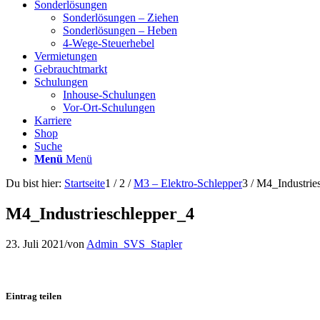
Sonderlösungen
Sonderlösungen – Ziehen
Sonderlösungen – Heben
4-Wege-Steuerhebel
Vermietungen
Gebrauchtmarkt
Schulungen
Inhouse-Schulungen
Vor-Ort-Schulungen
Karriere
Shop
Suche
Menü
Menü
Du bist hier:
Startseite
1
/
2
/
M3 – Elektro-Schlepper
3
/
M4_Industrie
M4_Industrieschlepper_4
23. Juli 2021
/
von
Admin_SVS_Stapler
Eintrag teilen