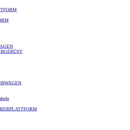
ATTFORM
ORM
WAGEN
HUBGERÜST
HUBWAGEN
abeln
AHRERPLATTFORM