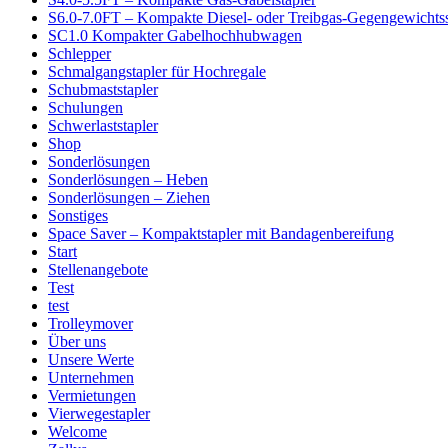
S6.0-7.0FT – Kompakte Diesel- oder Treibgas-Gegengewichtss
SC1.0 Kompakter Gabelhochhubwagen
Schlepper
Schmalgangstapler für Hochregale
Schubmaststapler
Schulungen
Schwerlaststapler
Shop
Sonderlösungen
Sonderlösungen – Heben
Sonderlösungen – Ziehen
Sonstiges
Space Saver – Kompaktstapler mit Bandagenbereifung
Start
Stellenangebote
Test
test
Trolleymover
Über uns
Unsere Werte
Unternehmen
Vermietungen
Vierwegestapler
Welcome