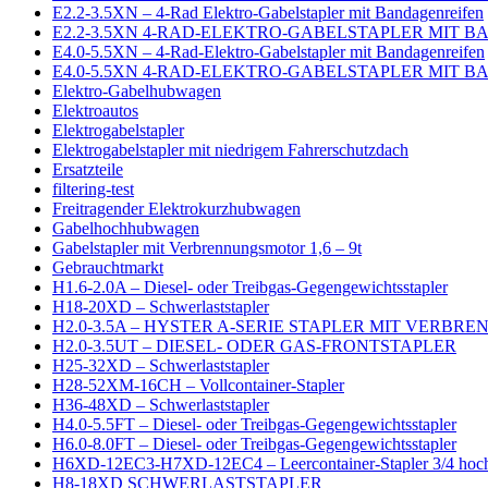
E2.2-3.5XN – 4-Rad Elektro-Gabelstapler mit Bandagenreifen
E2.2-3.5XN 4-RAD-ELEKTRO-GABELSTAPLER MIT 
E4.0-5.5XN – 4-Rad-Elektro-Gabelstapler mit Bandagenreifen
E4.0-5.5XN 4-RAD-ELEKTRO-GABELSTAPLER MIT 
Elektro-Gabelhubwagen
Elektroautos
Elektrogabelstapler
Elektrogabelstapler mit niedrigem Fahrerschutzdach
Ersatzteile
filtering-test
Freitragender Elektrokurzhubwagen
Gabelhochhubwagen
Gabelstapler mit Verbrennungsmotor 1,6 – 9t
Gebrauchtmarkt
H1.6-2.0A – Diesel- oder Treibgas-Gegengewichtsstapler
H18-20XD – Schwerlaststapler
H2.0-3.5A – HYSTER A-SERIE STAPLER MIT VERB
H2.0-3.5UT – DIESEL- ODER GAS-FRONTSTAPLER
H25-32XD – Schwerlaststapler
H28-52XM-16CH – Vollcontainer-Stapler
H36-48XD – Schwerlaststapler
H4.0-5.5FT – Diesel- oder Treibgas-Gegengewichtsstapler
H6.0-8.0FT – Diesel- oder Treibgas-Gegengewichtsstapler
H6XD-12EC3-H7XD-12EC4 – Leercontainer-Stapler 3/4 hoc
H8-18XD SCHWERLASTSTAPLER