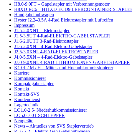
H8.0-9.0FT – Gapelstapler mit Verbrennungsmotor
H8XD-EC6 – H11XD-ECD9 LEERCONTAINER-STAPLER
Handgabelhubwagen
Hyster J2.2–3.5A 4-Rad Elektrostapler mit Luftreifen
Impressum
J1.5-2.0XNT – Elektrostapler
J1.5-3.5UT 4-Rad-ELEKTRO-GABELSTAPLER
J1.6-2.0UTT 3-Rad-Elektrostapler
J1.6-2.0XN – 4-Rad-Elektro-Gabelstapler
J2.5-3.0XNL 4-RAD-ELEKTROSTAPLER
J4.0-5.5XN – 4-Rad-Elektro-Gabelstapler
J7.0-9.0XNL 4-RAD LITHIUM-IONEN GABELSTAPLER
K1.0L / M / H – Mittel- und Hochubkommissionierer
Karriere
Kommissionierer
Kompaktgabelstapler
Kontakt
Kontakt-SVS
Kundendienst
Lagertechnik
LO1.0-2.5- Niederhubkommissionierer
LO5.0-7.0T SCHLEPPER
Neugeräte
News – Aktuelles von SVS Staplervertrieb
P1.6-2.2 – Elektro-Geh-Gabelhubwagen