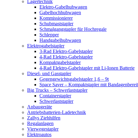
Lagertechnik
Elektro-Gabelhubwagen
Gabelhochhubwagen
Kommissionierer
Schubmaststapler
Schmalgangstapler für Hochregale
Schlepper
Handgabelhubwagen
Elektrogabelstapler
3-Rad Elektro-Gabelstapler
4-Rad Elektro-Gabelstapler
Kompaktgabelstapler
4-Rad Elektro-Gabelstapler mit Li-Ionen Batterie
Diesel- und Gasstapler
Gegengewichtsgabelstapler 1,6 – 9t
Space Saver – Kompaktstapler mit Bandagenberei
Big Trucks – Schwerlaststapler
Containerstapler
Schwerlaststapler
Anbaugeräte
Antriebsbatterien-Ladetechnik
Zallys Ziehhilfen
Regalanlagen
Vierwegestapler
Elektroautos