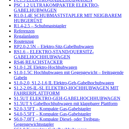
PSC 1.2 ULTRAKOMPAKTER ELEKTRO-
GABELHUBWAGEN
R1.0-1.4E SCHUBMASTSTAPLER MIT NEIGBAREM
HUBGERÜST
R1.4-2.5 – Schubmaststapler
Referenzen
Regalanlagen
Routenzug
RP2.0-2.5N – Elektro-Sitz-Gabelhubwagen
RS1.6 – ELEKTRO-STAND/QUERSITZ-
GABELHOCHHUBWAGEN
RS46 REACHSTACKER
S1.0-1.2E Elektro-Hochhubwagen
S1.0-1.5C Hochhubwagen mit Gegengewicht – freitragende
Gabeln
S1.0-2.0, S1.2-1.6 IL Elektro-Geh-Gabelhochubwagen
S1.2-2.0S-IL-SL ELEKTRO-HOCHHUBWAGEN MIT
FAHRERPLATTFORM
S1.5UT ELEKTRO-GEH-GABELHOCHHUBWAGEN
S1.5UT S Gabelhochhubwagen mit klappbarer Plattform
S2.0-3.5FT – Kompakte Gas-Gabelstapler
S4.0-5.5FT – Kompakte Gas-Gabelstapler
S6.0-7.0FT – Kompakte Diesel- oder Treibgas-
Gegengewichtsstapler