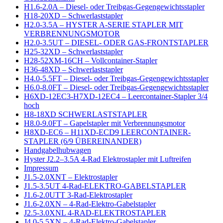
H1.6-2.0A – Diesel- oder Treibgas-Gegengewichtsstapler
H18-20XD – Schwerlaststapler
H2.0-3.5A – HYSTER A-SERIE STAPLER MIT
VERBRENNUNGSMOTOR
H2.0-3.5UT – DIESEL- ODER GAS-FRONTSTAPLER
H25-32XD – Schwerlaststapler
H28-52XM-16CH – Vollcontainer-Stapler
H36-48XD – Schwerlaststapler
H4.0-5.5FT – Diesel- oder Treibgas-Gegengewichtsstapler
H6.0-8.0FT – Diesel- oder Treibgas-Gegengewichtsstapler
H6XD-12EC3-H7XD-12EC4 – Leercontainer-Stapler 3/4
hoch
H8-18XD SCHWERLASTSTAPLER
H8.0-9.0FT – Gapelstapler mit Verbrennungsmotor
H8XD-EC6 – H11XD-ECD9 LEERCONTAINER-
STAPLER (6/9 ÜBEREINANDER)
Handgabelhubwagen
Hyster J2.2–3.5A 4-Rad Elektrostapler mit Luftreifen
Impressum
J1.5-2.0XNT – Elektrostapler
J1.5-3.5UT 4-Rad-ELEKTRO-GABELSTAPLER
J1.6-2.0UTT 3-Rad-Elektrostapler
J1.6-2.0XN – 4-Rad-Elektro-Gabelstapler
J2.5-3.0XNL 4-RAD-ELEKTROSTAPLER
J4.0-5.5XN – 4-Rad-Elektro-Gabelstapler