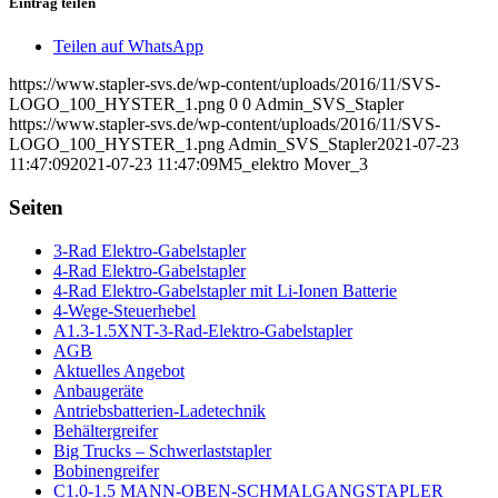
Eintrag teilen
Teilen auf WhatsApp
https://www.stapler-svs.de/wp-content/uploads/2016/11/SVS-
LOGO_100_HYSTER_1.png
0
0
Admin_SVS_Stapler
https://www.stapler-svs.de/wp-content/uploads/2016/11/SVS-
LOGO_100_HYSTER_1.png
Admin_SVS_Stapler
2021-07-23
11:47:09
2021-07-23 11:47:09
M5_elektro Mover_3
Seiten
3-Rad Elektro-Gabelstapler
4-Rad Elektro-Gabelstapler
4-Rad Elektro-Gabelstapler mit Li-Ionen Batterie
4-Wege-Steuerhebel
A1.3-1.5XNT-3-Rad-Elektro-Gabelstapler
AGB
Aktuelles Angebot
Anbaugeräte
Antriebsbatterien-Ladetechnik
Behältergreifer
Big Trucks – Schwerlaststapler
Bobinengreifer
C1.0-1.5 MANN-OBEN-SCHMALGANGSTAPLER