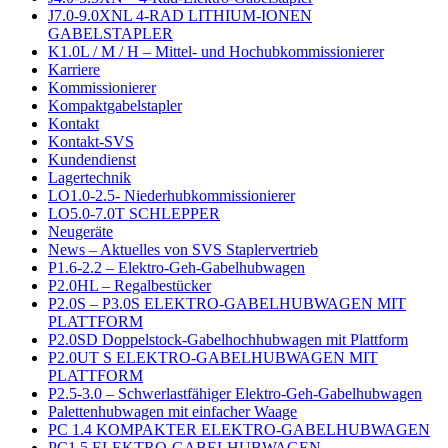
J7.0-9.0XNL 4-RAD LITHIUM-IONEN
GABELSTAPLER
K1.0L / M / H – Mittel- und Hochubkommissionierer
Karriere
Kommissionierer
Kompaktgabelstapler
Kontakt
Kontakt-SVS
Kundendienst
Lagertechnik
LO1.0-2.5- Niederhubkommissionierer
LO5.0-7.0T SCHLEPPER
Neugeräte
News – Aktuelles von SVS Staplervertrieb
P1.6-2.2 – Elektro-Geh-Gabelhubwagen
P2.0HL – Regalbestücker
P2.0S – P3.0S ELEKTRO-GABELHUBWAGEN MIT
PLATTFORM
P2.0SD Doppelstock-Gabelhochhubwagen mit Plattform
P2.0UT S ELEKTRO-GABELHUBWAGEN MIT
PLATTFORM
P2.5-3.0 – Schwerlastfähiger Elektro-Geh-Gabelhubwagen
Palettenhubwagen mit einfacher Waage
PC 1.4 KOMPAKTER ELEKTRO-GABELHUBWAGEN
PC1.5 ELEKTRO-GABELHUBWAGEN