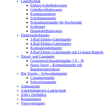
Lagertechnik
Elektro-Gabelhubwagen
Gabelhochhubwagen
Kommissionierer
Schubmaststapler
Schmalgangstapler für Hochregale
Schlepper
Handgabelhubwagen
Elektrogabelstapler
3-Rad Elektro-Gabelstapler
4-Rad Elektro-Gabelstapler
Kompaktgabelstapler
4-Rad Elektro-Gabelstapler mit Li-Ionen Batterie
Diesel- und Gasstapler
Gegengewichtsgabelstapler 1,6 – 9t
Space Saver – Kompaktstapler mit
Bandagenbereifung
Big Trucks – Schwerlaststapler
Containerstapler
Schwerlaststapler
Anbaugeräte
Antriebsbatterien-Ladetechnik
Zallys Ziehhilfen
Regalanlagen
Vierwegestapler