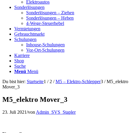
Elektroautos
Sonderlösungen
Sonderlösungen – Ziehen
Sonderlösungen – Heben
4-Wege-Steuerhebel
Vermietungen
Gebrauchtmarkt
Schulungen
Inhouse-Schulungen
Vor-Ort-Schulungen
Karriere
Shop
Suche
Menü
Menü
Du bist hier:
Startseite
1
/
2
/
M5 – Elektro-Schlepper
3
/
M5_elektro
Mover_3
M5_elektro Mover_3
23. Juli 2021
/
von
Admin_SVS_Stapler