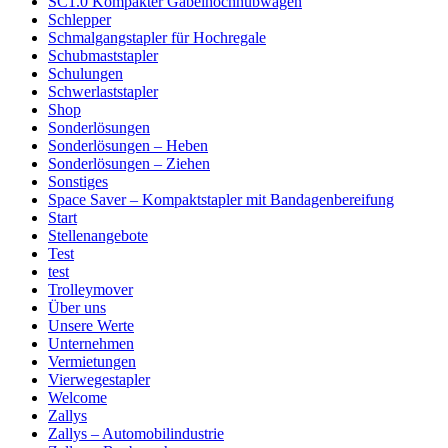
SC1.0 Kompakter Gabelhochhubwagen
Schlepper
Schmalgangstapler für Hochregale
Schubmaststapler
Schulungen
Schwerlaststapler
Shop
Sonderlösungen
Sonderlösungen – Heben
Sonderlösungen – Ziehen
Sonstiges
Space Saver – Kompaktstapler mit Bandagenbereifung
Start
Stellenangebote
Test
test
Trolleymover
Über uns
Unsere Werte
Unternehmen
Vermietungen
Vierwegestapler
Welcome
Zallys
Zallys – Automobilindustrie