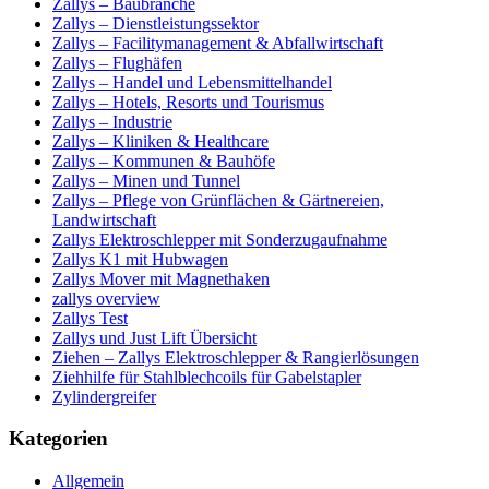
Zallys – Baubranche
Zallys – Dienstleistungssektor
Zallys – Facilitymanagement & Abfallwirtschaft
Zallys – Flughäfen
Zallys – Handel und Lebensmittelhandel
Zallys – Hotels, Resorts und Tourismus
Zallys – Industrie
Zallys – Kliniken & Healthcare
Zallys – Kommunen & Bauhöfe
Zallys – Minen und Tunnel
Zallys – Pflege von Grünflächen & Gärtnereien,
Landwirtschaft
Zallys Elektroschlepper mit Sonderzugaufnahme
Zallys K1 mit Hubwagen
Zallys Mover mit Magnethaken
zallys overview
Zallys Test
Zallys und Just Lift Übersicht
Ziehen – Zallys Elektroschlepper & Rangierlösungen
Ziehhilfe für Stahlblechcoils für Gabelstapler
Zylindergreifer
Kategorien
Allgemein