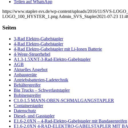
Teilen auf WhatsApp
https://www.stapler-svs.de/wp-content/uploads/2016/11/SVS-L
LOGO_100_HYSTER_1.png
Admin_SVS_Stapler
2021-07-23 11:4
Seiten
3-Rad Elektro-Gabelstapler
4-Rad Elektro-Gabelstapler
4-Rad Elektro-Gabelstapler mit Li-Ionen Batterie
4-Wege-Steuerhebel
A1.3-1.5XNT-3-Rad-Elektro-Gabelstapler
AGB
Aktuelles Angebot
Anbaugeräte
Antriebsbatterien-Ladetechnik
Behältergreifer
Big Trucks – Schwerlaststapler
Bobinengreifer
C1.0-1.5 MANN-OBEN-SCHMALGANGSTAPLER
Containerstapler
Datenschutz
Diesel- und Gasstapler
E1.6-2.0XN – 4-Rad-Elektro-Gabelstapler mit Bandagenreifen
E1.6-2.0XN 4-RAD-ELEKTRO-GABELSTAPLER MIT 