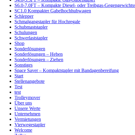
S6.0-7.0FT – Kompakte Diesel- oder Treibgas-Gegengewichtss
SC1.0 Kompakter Gabelhochhubwagen
Schlepper
Schmalgangstapler für Hochregale
Schubmaststapler
Schulungen
Schwerlaststapler
Shop
Sonderlösungen
Sonderlösungen – Heben
Sonderlösungen – Ziehen
Sonstiges
Space Saver – Kompaktstapler mit Bandagenbereifung
Start
Stellenangebote
Test
test
Trolleymover
Über uns
Unsere Werte
Unternehmen
Vermietungen
Vierwegestapler
Welcome