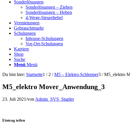
Sonderlösungen
Sonderlösungen – Ziehen
Sonderlösungen – Heben
4-Wege-Steuerhebel
Vermietungen
Gebrauchtmarkt
Schulungen
Inhouse-Schulungen
Vor-Ort-Schulungen
Karriere
Shop
Suche
Menü
Menü
Du bist hier:
Startseite
1
/
2
/
M5 – Elektro-Schlepper
3
/
M5_elektro 
M5_elektro Mover_Anwendung_3
23. Juli 2021
/
von
Admin_SVS_Stapler
Eintrag teilen