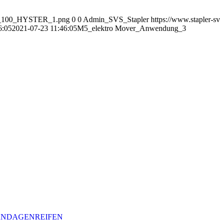
OGO_100_HYSTER_1.png
0
0
Admin_SVS_Stapler
https://www.stapler-s
6:05
2021-07-23 11:46:05
M5_elektro Mover_Anwendung_3
BANDAGENREIFEN