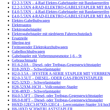
E2.2-3.5XN – 4-Rad Elektro-Gabelstapler mit Bandagenreifen
E2.2-3.5XN 4-RAD-ELEKTRO-GABELSTAPLER MIT 
E4.0-5.5XN – 4-Rad-Elektro-Gabelstapler mit Bandagenreifen
E4.0-5.5XN 4-RAD-ELEKTRO-GABELSTAPLER MIT 
Elektro-Gabelhubwagen
Elektroautos
Elektrogabelstapler
Elektrogabelstapler mit niedrigem Fahrerschutzdach
Ersatzteile
filtering-test
Freitragender Elektrokurzhubwagen
Gabelhochhubwagen
Gabelstapler mit Verbrennungsmotor 1,6 – 9t
Gebrauchtmarkt
H1.6-2.0A – Diesel- oder Treibgas-Gegengewichtsstapler
H18-20XD – Schwerlaststapler
H2.0-3.5A – HYSTER A-SERIE STAPLER MIT VERB
H2.0-3.5UT – DIESEL- ODER GAS-FRONTSTAPLER
H25-32XD – Schwerlaststapler
H28-52XM-16CH – Vollcontainer-Stapler
H36-48XD – Schwerlaststapler
H4.0-5.5FT – Diesel- oder Treibgas-Gegengewichtsstapler
H6.0-8.0FT – Diesel- oder Treibgas-Gegengewichtsstapler
H6XD-12EC3-H7XD-12EC4 – Leercontainer-Stapler 3/4 hoc
H8-18XD SCHWERLASTSTAPLER