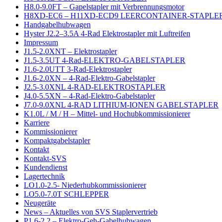
H8.0-9.0FT – Gapelstapler mit Verbrennungsmotor
H8XD-EC6 – H11XD-ECD9 LEERCONTAINER-STAPLER
Handgabelhubwagen
Hyster J2.2–3.5A 4-Rad Elektrostapler mit Luftreifen
Impressum
J1.5-2.0XNT – Elektrostapler
J1.5-3.5UT 4-Rad-ELEKTRO-GABELSTAPLER
J1.6-2.0UTT 3-Rad-Elektrostapler
J1.6-2.0XN – 4-Rad-Elektro-Gabelstapler
J2.5-3.0XNL 4-RAD-ELEKTROSTAPLER
J4.0-5.5XN – 4-Rad-Elektro-Gabelstapler
J7.0-9.0XNL 4-RAD LITHIUM-IONEN GABELSTAPLER
K1.0L / M / H – Mittel- und Hochubkommissionierer
Karriere
Kommissionierer
Kompaktgabelstapler
Kontakt
Kontakt-SVS
Kundendienst
Lagertechnik
LO1.0-2.5- Niederhubkommissionierer
LO5.0-7.0T SCHLEPPER
Neugeräte
News – Aktuelles von SVS Staplervertrieb
P1.6-2.2 – Elektro-Geh-Gabelhubwagen