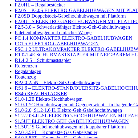
P2.0HL – Regalbestücker
P2.0S – P3.0S ELEKTRO-GABELHUBWAGEN MIT PL
P2.0SD Doppelstock-Gabelhochhubwagen mit Plattform
P2.0UT S ELEKTRO-GABELHUBWAGEN MIT PLATTF
P2.5-3.0 – Schwerlastfähiger Elektro-Geh-Gabelhubwagen
Palettenhubwagen mit einfacher Waage
PC 1.4 KOMPAKTER ELEKTRO-GABELHUBWAGEN
PC1.5 ELEKTRO-GABELHUBWAGEN
PSC 1.2 ULTRAKOMPAKTER ELEKTRO-GABELHUB
R1.0-1.4E SCHUBMASTSTAPLER MIT NEIGBAREM 
R1.4-2.5 – Schubmaststapler
Referenzen
Regalanlagen
Routenzug
RP2.0-2.5N – Elektro-Sitz-Gabelhubwagen
RS1.6 – ELEKTRO-STAND/QUERSITZ-GABELHOCH
RS46 REACHSTACKER
S1.0-1.2E Elektro-Hochhubwagen
S1.0-1.5C Hochhubwagen mit Gegengewicht – freitragende G
S1.0-2.0, S1.2-1.6 IL Elektro-Geh-Gabelhochubwagen
S1.2-2.0S-IL-SL ELEKTRO-HOCHHUBWAGEN MIT F
S1.5UT ELEKTRO-GEH-GABELHOCHHUBWAGEN
S1.5UT S Gabelhochhubwagen mit klappbarer Plattform
S2.0-3.5FT – Kompakte Gas-Gabelstapler
S4.0-5.5FT – Kompakte Gas-Gabelstapler