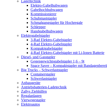
Lagertechnik
Elektro-Gabelhubwagen
Gabelhochhubwagen
Kommissionierer
Schubmaststapler
Schmalgangstapler für Hochregale
Schlepper
Handgabelhubwagen
Elektrogabelstapler
3-Rad Elektro-Gabelstapler
4-Rad Elektro-Gabelstapler
Kompaktgabelstapler
4-Rad Elektro-Gabelstapler mit Li-Ionen Batterie
Diesel- und Gasstapler
Gegengewichtsgabelstapler 1,6 – 9t
Space Saver – Kompaktstapler mit Bandagenberei
Big Trucks – Schwerlaststapler
Containerstapler
Schwerlaststapler
Anbaugeräte
Antriebsbatterien-Ladetechnik
Zallys Ziehhilfen
Regalanlagen
Vierwegestapler
Elektroautos