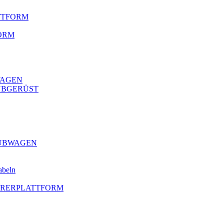
ATTFORM
ORM
WAGEN
HUBGERÜST
HUBWAGEN
abeln
AHRERPLATTFORM