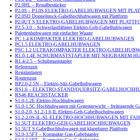
P2.0HL – Regalbestücker
P2.0S – P3.0S ELEKTRO-GABELHUBWAGEN MIT PL
P2.0SD Doppelstock-Gabelhochhubwagen mit Plattform
P2.0UT S ELEKTRO-GABELHUBWAGEN MIT PLATTF
P2.5-3.0 – Schwerlastfähiger Elektro-Geh-Gabelhubwagen
Palettenhubwagen mit einfacher Waage
PC 1.4 KOMPAKTER ELEKTRO-GABELHUBWAGEN
PC1.5 ELEKTRO-GABELHUBWAGEN
PSC 1.2 ULTRAKOMPAKTER ELEKTRO-GABELHUB
R1.0-1.4E SCHUBMASTSTAPLER MIT NEIGBAREM 
R1.4-2.5 – Schubmaststapler
Referenzen
Regalanlagen
Routenzug
RP2.0-2.5N – Elektro-Sitz-Gabelhubwagen
RS1.6 – ELEKTRO-STAND/QUERSITZ-GABELHOCH
RS46 REACHSTACKER
S1.0-1.2E Elektro-Hochhubwagen
S1.0-1.5C Hochhubwagen mit Gegengewicht – freitragende G
S1.0-2.0, S1.2-1.6 IL Elektro-Geh-Gabelhochubwagen
S1.2-2.0S-IL-SL ELEKTRO-HOCHHUBWAGEN MIT F
S1.5UT ELEKTRO-GEH-GABELHOCHHUBWAGEN
S1.5UT S Gabelhochhubwagen mit klappbarer Plattform
S2.0-3.5FT – Kompakte Gas-Gabelstapler
S4.0-5.5FT – Kompakte Gas-Gabelstapler