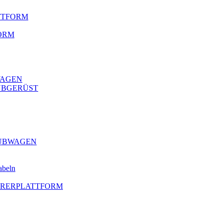
ATTFORM
ORM
WAGEN
HUBGERÜST
HUBWAGEN
abeln
AHRERPLATTFORM