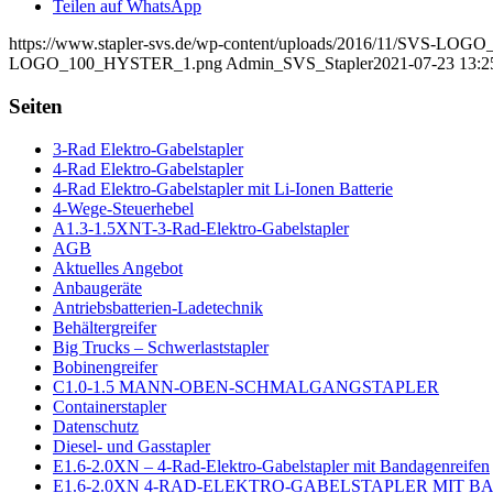
Teilen auf WhatsApp
https://www.stapler-svs.de/wp-content/uploads/2016/11/SVS-L
LOGO_100_HYSTER_1.png
Admin_SVS_Stapler
2021-07-23 13:2
Seiten
3-Rad Elektro-Gabelstapler
4-Rad Elektro-Gabelstapler
4-Rad Elektro-Gabelstapler mit Li-Ionen Batterie
4-Wege-Steuerhebel
A1.3-1.5XNT-3-Rad-Elektro-Gabelstapler
AGB
Aktuelles Angebot
Anbaugeräte
Antriebsbatterien-Ladetechnik
Behältergreifer
Big Trucks – Schwerlaststapler
Bobinengreifer
C1.0-1.5 MANN-OBEN-SCHMALGANGSTAPLER
Containerstapler
Datenschutz
Diesel- und Gasstapler
E1.6-2.0XN – 4-Rad-Elektro-Gabelstapler mit Bandagenreifen
E1.6-2.0XN 4-RAD-ELEKTRO-GABELSTAPLER MIT 