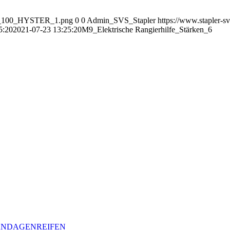
OGO_100_HYSTER_1.png
0
0
Admin_SVS_Stapler
https://www.stapler-s
5:20
2021-07-23 13:25:20
M9_Elektrische Rangierhilfe_Stärken_6
BANDAGENREIFEN