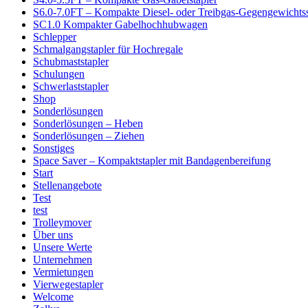
S6.0-7.0FT – Kompakte Diesel- oder Treibgas-Gegengewichtss
SC1.0 Kompakter Gabelhochhubwagen
Schlepper
Schmalgangstapler für Hochregale
Schubmaststapler
Schulungen
Schwerlaststapler
Shop
Sonderlösungen
Sonderlösungen – Heben
Sonderlösungen – Ziehen
Sonstiges
Space Saver – Kompaktstapler mit Bandagenbereifung
Start
Stellenangebote
Test
test
Trolleymover
Über uns
Unsere Werte
Unternehmen
Vermietungen
Vierwegestapler
Welcome