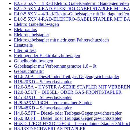
E2.2-3.5XN – 4-Rad Elektro-Gabelstapler mit Bandagenreifen
E2.2-3.5XN 4-RAD-ELEKTRO-GABELSTAPLER MIT 
E4.0-5.5XN – 4-Rad-Elektro-Gabelstapler mit Bandagenreifen
E4.0-5.5XN 4-RAD-ELEKTRO-GABELSTAPLER MIT 
Elektro-Gabelhubwagen
Elektroautos
Elektrogabelstapler
Elektrogabelstapler mit niedrigem Fahrerschutzdach
Ersatzteile
filtering-test
Freitragender Elektrokurzhubwagen
Gabelhochhubwagen
Gabelstapler mit Verbrennungsmotor 1,6 – 9t
Gebrauchtmarkt
H1.6-2.0A – Diesel- oder Treibgas-Gegengewichtsstapler
H18-20XD – Schwerlaststapler
H2.0-3.5A – HYSTER A-SERIE STAPLER MIT VERB
H2.0-3.5UT – DIESEL- ODER GAS-FRONTSTAPLER
H25-32XD – Schwerlaststapler
H28-52XM-16CH – Vollcontainer-Stapler
H36-48XD – Schwerlaststapler
H4.0-5.5FT – Diesel- oder Treibgas-Gegengewichtsstapler
H6.0-8.0FT – Diesel- oder Treibgas-Gegengewichtsstapler
H6XD-12EC3-H7XD-12EC4 – Leercontainer-Stapler 3/4 hoc
H8-18XD SCHWERLASTSTAPLER