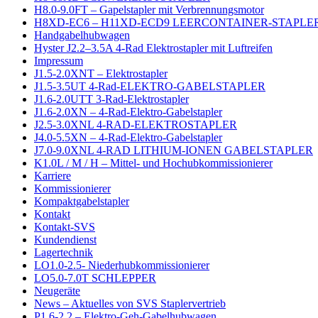
H8.0-9.0FT – Gapelstapler mit Verbrennungsmotor
H8XD-EC6 – H11XD-ECD9 LEERCONTAINER-STAPLER
Handgabelhubwagen
Hyster J2.2–3.5A 4-Rad Elektrostapler mit Luftreifen
Impressum
J1.5-2.0XNT – Elektrostapler
J1.5-3.5UT 4-Rad-ELEKTRO-GABELSTAPLER
J1.6-2.0UTT 3-Rad-Elektrostapler
J1.6-2.0XN – 4-Rad-Elektro-Gabelstapler
J2.5-3.0XNL 4-RAD-ELEKTROSTAPLER
J4.0-5.5XN – 4-Rad-Elektro-Gabelstapler
J7.0-9.0XNL 4-RAD LITHIUM-IONEN GABELSTAPLER
K1.0L / M / H – Mittel- und Hochubkommissionierer
Karriere
Kommissionierer
Kompaktgabelstapler
Kontakt
Kontakt-SVS
Kundendienst
Lagertechnik
LO1.0-2.5- Niederhubkommissionierer
LO5.0-7.0T SCHLEPPER
Neugeräte
News – Aktuelles von SVS Staplervertrieb
P1.6-2.2 – Elektro-Geh-Gabelhubwagen