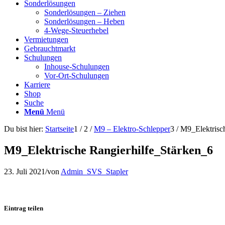
Sonderlösungen
Sonderlösungen – Ziehen
Sonderlösungen – Heben
4-Wege-Steuerhebel
Vermietungen
Gebrauchtmarkt
Schulungen
Inhouse-Schulungen
Vor-Ort-Schulungen
Karriere
Shop
Suche
Menü
Menü
Du bist hier:
Startseite
1
/
2
/
M9 – Elektro-Schlepper
3
/
M9_Elektrisc
M9_Elektrische Rangierhilfe_Stärken_6
23. Juli 2021
/
von
Admin_SVS_Stapler
Eintrag teilen