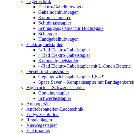
Lagertechnik
Elektro-Gabelhubwagen
Gabelhochhubwagen
Kommissionierer
Schubmaststapler
Schmalgangstapler für Hochregale
Schlepper
Handgabelhubwagen
Elektrogabelstapler
3-Rad Elektro-Gabelstapler
4-Rad Elektro-Gabelstapler
Kompaktgabelstapler
4-Rad Elektro-Gabelstapler mit Li-Ionen Batterie
Diesel- und Gasstapler
Gegengewichtsgabelstapler 1,6 – 9t
Space Saver – Kompaktstapler mit Bandagenberei
Big Trucks – Schwerlaststapler
Containerstapler
Schwerlaststapler
Anbaugeräte
Antriebsbatterien-Ladetechnik
Zallys Ziehhilfen
Regalanlagen
Vierwegestapler
Elektroautos