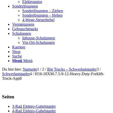
Elektroautos
Sonderlösungen
Sonderlösungen – Ziehen
Sonderlösungen – Heben
4-Wege-Steuerhebel
Vermietungen
Gebrauchtmarkt
Schulungen
Inhouse-Schulungen
Vor-Ort-Schulungen
Karriere
Shop
Suche
Menü
Menü
Du bist hier:
Startseite
1
/
2
/
Big Trucks – Schwerlaststapler
3
/
Schwerlaststapler
4
/
H16-18XM-7.5-9-12-Heavy-Duty-Forklift-
Truck-App8
Seiten
3-Rad Elektro-Gabelstapler
4-Rad Elektro-Gabelstapler