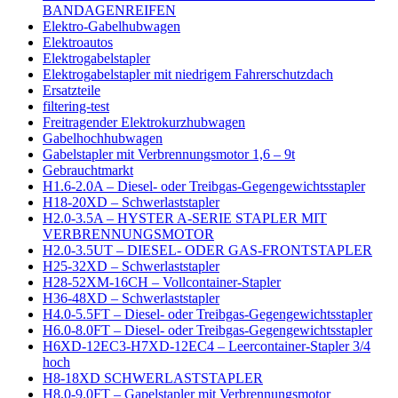
BANDAGENREIFEN
Elektro-Gabelhubwagen
Elektroautos
Elektrogabelstapler
Elektrogabelstapler mit niedrigem Fahrerschutzdach
Ersatzteile
filtering-test
Freitragender Elektrokurzhubwagen
Gabelhochhubwagen
Gabelstapler mit Verbrennungsmotor 1,6 – 9t
Gebrauchtmarkt
H1.6-2.0A – Diesel- oder Treibgas-Gegengewichtsstapler
H18-20XD – Schwerlaststapler
H2.0-3.5A – HYSTER A-SERIE STAPLER MIT
VERBRENNUNGSMOTOR
H2.0-3.5UT – DIESEL- ODER GAS-FRONTSTAPLER
H25-32XD – Schwerlaststapler
H28-52XM-16CH – Vollcontainer-Stapler
H36-48XD – Schwerlaststapler
H4.0-5.5FT – Diesel- oder Treibgas-Gegengewichtsstapler
H6.0-8.0FT – Diesel- oder Treibgas-Gegengewichtsstapler
H6XD-12EC3-H7XD-12EC4 – Leercontainer-Stapler 3/4
hoch
H8-18XD SCHWERLASTSTAPLER
H8.0-9.0FT – Gapelstapler mit Verbrennungsmotor