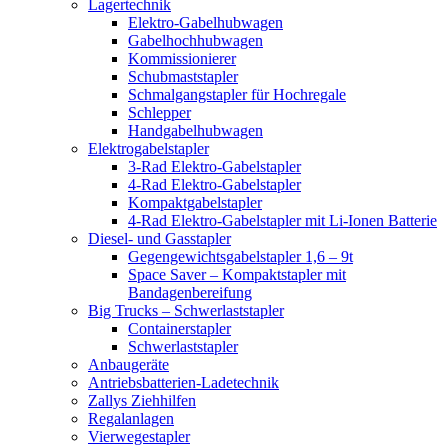
Lagertechnik
Elektro-Gabelhubwagen
Gabelhochhubwagen
Kommissionierer
Schubmaststapler
Schmalgangstapler für Hochregale
Schlepper
Handgabelhubwagen
Elektrogabelstapler
3-Rad Elektro-Gabelstapler
4-Rad Elektro-Gabelstapler
Kompaktgabelstapler
4-Rad Elektro-Gabelstapler mit Li-Ionen Batterie
Diesel- und Gasstapler
Gegengewichtsgabelstapler 1,6 – 9t
Space Saver – Kompaktstapler mit
Bandagenbereifung
Big Trucks – Schwerlaststapler
Containerstapler
Schwerlaststapler
Anbaugeräte
Antriebsbatterien-Ladetechnik
Zallys Ziehhilfen
Regalanlagen
Vierwegestapler