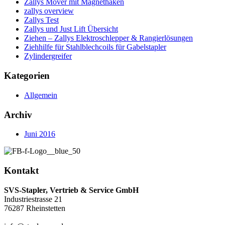
Zallys Mover mit Magnethaken
zallys overview
Zallys Test
Zallys und Just Lift Übersicht
Ziehen – Zallys Elektroschlepper & Rangierlösungen
Ziehhilfe für Stahlblechcoils für Gabelstapler
Zylindergreifer
Kategorien
Allgemein
Archiv
Juni 2016
Kontakt
SVS-Stapler, Vertrieb & Service GmbH
Industriestrasse 21
76287 Rheinstetten