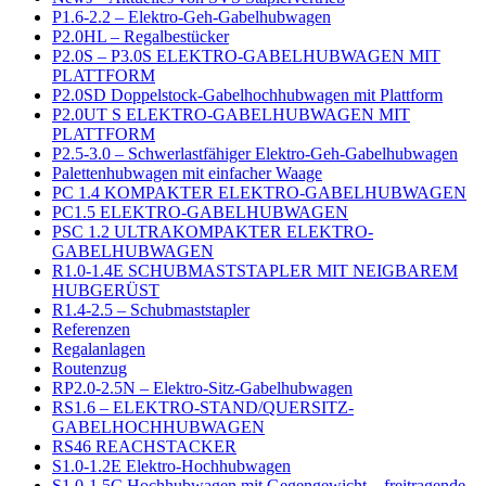
P1.6-2.2 – Elektro-Geh-Gabelhubwagen
P2.0HL – Regalbestücker
P2.0S – P3.0S ELEKTRO-GABELHUBWAGEN MIT
PLATTFORM
P2.0SD Doppelstock-Gabelhochhubwagen mit Plattform
P2.0UT S ELEKTRO-GABELHUBWAGEN MIT
PLATTFORM
P2.5-3.0 – Schwerlastfähiger Elektro-Geh-Gabelhubwagen
Palettenhubwagen mit einfacher Waage
PC 1.4 KOMPAKTER ELEKTRO-GABELHUBWAGEN
PC1.5 ELEKTRO-GABELHUBWAGEN
PSC 1.2 ULTRAKOMPAKTER ELEKTRO-
GABELHUBWAGEN
R1.0-1.4E SCHUBMASTSTAPLER MIT NEIGBAREM
HUBGERÜST
R1.4-2.5 – Schubmaststapler
Referenzen
Regalanlagen
Routenzug
RP2.0-2.5N – Elektro-Sitz-Gabelhubwagen
RS1.6 – ELEKTRO-STAND/QUERSITZ-
GABELHOCHHUBWAGEN
RS46 REACHSTACKER
S1.0-1.2E Elektro-Hochhubwagen
S1.0-1.5C Hochhubwagen mit Gegengewicht – freitragende