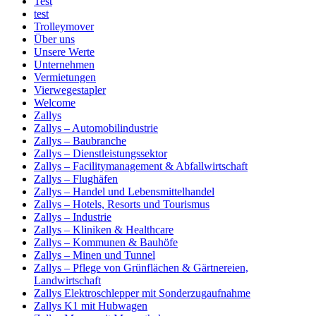
Test
test
Trolleymover
Über uns
Unsere Werte
Unternehmen
Vermietungen
Vierwegestapler
Welcome
Zallys
Zallys – Automobilindustrie
Zallys – Baubranche
Zallys – Dienstleistungssektor
Zallys – Facilitymanagement & Abfallwirtschaft
Zallys – Flughäfen
Zallys – Handel und Lebensmittelhandel
Zallys – Hotels, Resorts und Tourismus
Zallys – Industrie
Zallys – Kliniken & Healthcare
Zallys – Kommunen & Bauhöfe
Zallys – Minen und Tunnel
Zallys – Pflege von Grünflächen & Gärtnereien,
Landwirtschaft
Zallys Elektroschlepper mit Sonderzugaufnahme
Zallys K1 mit Hubwagen