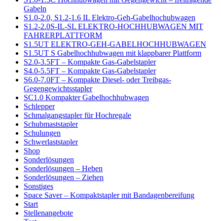
Gabeln
S1.0-2.0, S1.2-1.6 IL Elektro-Geh-Gabelhochubwagen
S1.2-2.0S-IL-SL ELEKTRO-HOCHHUBWAGEN MIT
FAHRERPLATTFORM
S1.5UT ELEKTRO-GEH-GABELHOCHHUBWAGEN
S1.5UT S Gabelhochhubwagen mit klappbarer Plattform
S2.0-3.5FT – Kompakte Gas-Gabelstapler
S4.0-5.5FT – Kompakte Gas-Gabelstapler
S6.0-7.0FT – Kompakte Diesel- oder Treibgas-
Gegengewichtsstapler
SC1.0 Kompakter Gabelhochhubwagen
Schlepper
Schmalgangstapler für Hochregale
Schubmaststapler
Schulungen
Schwerlaststapler
Shop
Sonderlösungen
Sonderlösungen – Heben
Sonderlösungen – Ziehen
Sonstiges
Space Saver – Kompaktstapler mit Bandagenbereifung
Start
Stellenangebote