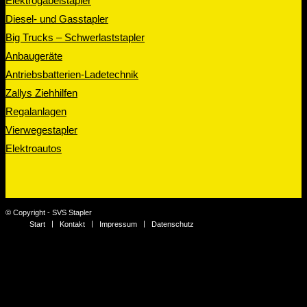
Elektrogabelstapler
Diesel- und Gasstapler
Big Trucks – Schwerlaststapler
Anbaugeräte
Antriebsbatterien-Ladetechnik
Zallys Ziehhilfen
Regalanlagen
Vierwegestapler
Elektroautos
© Copyright - SVS Stapler
Start
Kontakt
Impressum
Datenschutz