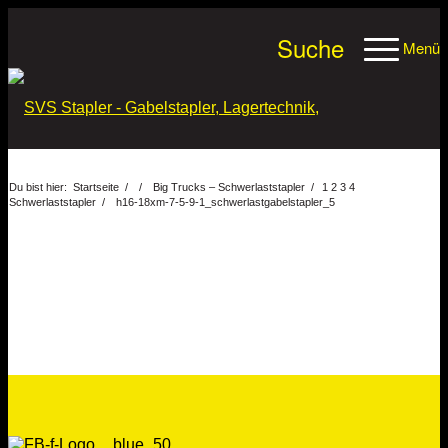
Unternehmen
Kontakt
AGB
Impressum
Datenschu
Suche
Menü
Telefon: 07242-2173
Du bist hier:
Startseite
/
/
Big Trucks – Schwerlaststapler
/
1
2
3
4
Schwerlaststapler
/
h16-18xm-7-5-9-1_schwerlastgabelstapler_5