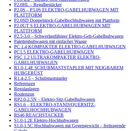
P2.0HL – Regalbestücker
P2.0S – P3.0S ELEKTRO-GABELHUBWAGEN MIT
PLATTFORM
P2.0SD Doppelstock-Gabelhochhubwagen mit Plattform
P2.0UT S ELEKTRO-GABELHUBWAGEN MIT
PLATTFORM
P2.5-3.0 – Schwerlastfähiger Elektro-Geh-Gabelhubwagen
Palettenhubwagen mit einfacher Waage
PC 1.4 KOMPAKTER ELEKTRO-GABELHUBWAGEN
PC1.5 ELEKTRO-GABELHUBWAGEN
PSC 1.2 ULTRAKOMPAKTER ELEKTRO-
GABELHUBWAGEN
R1.0-1.4E SCHUBMASTSTAPLER MIT NEIGBAREM
HUBGERÜST
R1.4-2.5 – Schubmaststapler
Referenzen
Regalanlagen
Routenzug
RP2.0-2.5N – Elektro-Sitz-Gabelhubwagen
RS1.6 – ELEKTRO-STAND/QUERSITZ-
GABELHOCHHUBWAGEN
RS46 REACHSTACKER
S1.0-1.2E Elektro-Hochhubwagen
S1.0-1.5C Hochhubwagen mit Gegengewicht – freitragende
Gabeln