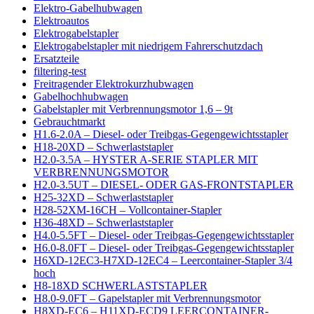
Elektro-Gabelhubwagen
Elektroautos
Elektrogabelstapler
Elektrogabelstapler mit niedrigem Fahrerschutzdach
Ersatzteile
filtering-test
Freitragender Elektrokurzhubwagen
Gabelhochhubwagen
Gabelstapler mit Verbrennungsmotor 1,6 – 9t
Gebrauchtmarkt
H1.6-2.0A – Diesel- oder Treibgas-Gegengewichtsstapler
H18-20XD – Schwerlaststapler
H2.0-3.5A – HYSTER A-SERIE STAPLER MIT
VERBRENNUNGSMOTOR
H2.0-3.5UT – DIESEL- ODER GAS-FRONTSTAPLER
H25-32XD – Schwerlaststapler
H28-52XM-16CH – Vollcontainer-Stapler
H36-48XD – Schwerlaststapler
H4.0-5.5FT – Diesel- oder Treibgas-Gegengewichtsstapler
H6.0-8.0FT – Diesel- oder Treibgas-Gegengewichtsstapler
H6XD-12EC3-H7XD-12EC4 – Leercontainer-Stapler 3/4
hoch
H8-18XD SCHWERLASTSTAPLER
H8.0-9.0FT – Gapelstapler mit Verbrennungsmotor
H8XD-EC6 – H11XD-ECD9 LEERCONTAINER-