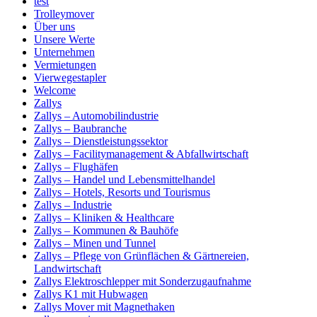
test
Trolleymover
Über uns
Unsere Werte
Unternehmen
Vermietungen
Vierwegestapler
Welcome
Zallys
Zallys – Automobilindustrie
Zallys – Baubranche
Zallys – Dienstleistungssektor
Zallys – Facilitymanagement & Abfallwirtschaft
Zallys – Flughäfen
Zallys – Handel und Lebensmittelhandel
Zallys – Hotels, Resorts und Tourismus
Zallys – Industrie
Zallys – Kliniken & Healthcare
Zallys – Kommunen & Bauhöfe
Zallys – Minen und Tunnel
Zallys – Pflege von Grünflächen & Gärtnereien,
Landwirtschaft
Zallys Elektroschlepper mit Sonderzugaufnahme
Zallys K1 mit Hubwagen
Zallys Mover mit Magnethaken