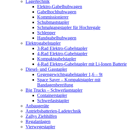
Lagertechnik
Elektro-Gabelhubwagen
Gabelhochhubwagen
Kommissionierer
Schubmaststapler
Schmalgangstapler für Hochregale
Schlepper
Handgabelhubwagen
Elektrogabelstapler
3-Rad Elektro-Gabelstapler
4-Rad Elektro-Gabelstapler
Kompaktgabelstapler
4-Rad Elektro-Gabelstapler mit Li-Ionen Batterie
Diesel- und Gasstapler
Gegengewichtsgabelstapler 1,6 – 9t
Space Saver – Kompaktstapler mit
Bandagenbereifung
Big Trucks – Schwerlaststapler
Containerstapler
Schwerlaststapler
Anbaugeräte
Antriebsbatterien-Ladetechnik
Zallys Ziehhilfen
Regalanlagen
Vierwegestapler