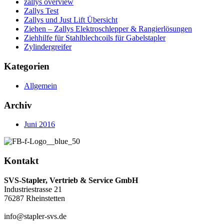
zallys overview
Zallys Test
Zallys und Just Lift Übersicht
Ziehen – Zallys Elektroschlepper & Rangierlösungen
Ziehhilfe für Stahlblechcoils für Gabelstapler
Zylindergreifer
Kategorien
Allgemein
Archiv
Juni 2016
Kontakt
SVS-Stapler, Vertrieb & Service GmbH
Industriestrasse 21
76287 Rheinstetten
info@stapler-svs.de