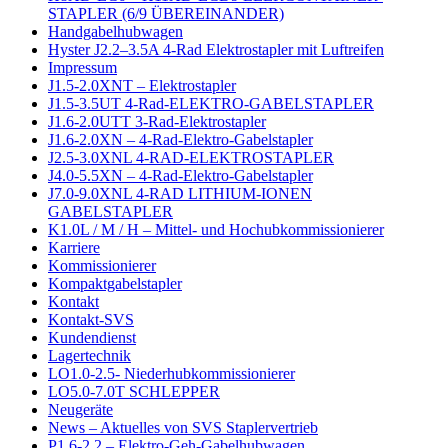
STAPLER (6/9 ÜBEREINANDER)
Handgabelhubwagen
Hyster J2.2–3.5A 4-Rad Elektrostapler mit Luftreifen
Impressum
J1.5-2.0XNT – Elektrostapler
J1.5-3.5UT 4-Rad-ELEKTRO-GABELSTAPLER
J1.6-2.0UTT 3-Rad-Elektrostapler
J1.6-2.0XN – 4-Rad-Elektro-Gabelstapler
J2.5-3.0XNL 4-RAD-ELEKTROSTAPLER
J4.0-5.5XN – 4-Rad-Elektro-Gabelstapler
J7.0-9.0XNL 4-RAD LITHIUM-IONEN
GABELSTAPLER
K1.0L / M / H – Mittel- und Hochubkommissionierer
Karriere
Kommissionierer
Kompaktgabelstapler
Kontakt
Kontakt-SVS
Kundendienst
Lagertechnik
LO1.0-2.5- Niederhubkommissionierer
LO5.0-7.0T SCHLEPPER
Neugeräte
News – Aktuelles von SVS Staplervertrieb
P1.6-2.2 – Elektro-Geh-Gabelhubwagen