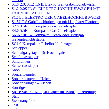
S1.0-2.0, S1.2-1.6 IL Elektro-Geh-Gabelhochubwagen
S1.2-2.0S-IL-SL ELEKTRO-HOCHHUBWAGEN MIT
FAHRERPLATTFORM
S1.5UT ELEKTRO-GEH-GABELHOCHHUBWAGEN
S1.5UT S Gabelhochhubwagen mit klappbarer Plattform
S2.0-3.5FT – Kompakte Gas-Gabelstapler
S4.0-5.5FT – Kompakte Gas-Gabelstapler
S6.0-7.0FT – Kompakte Diesel- oder Treibgas-
Gegengewichtsstapler
SC1.0 Kompakter Gabelhochhubwagen
Schlepper
Schmalgangstapler für Hochregale
Schubmaststapler
Schulungen
Schwerlaststapler
Shop
Sonderlösungen
Sonderlösungen – Heben
Sonderlösungen – Ziehen
Sonstiges
Space Saver – Kompaktstapler mit Bandagenbereifung
Start
Stellenangebote
Test