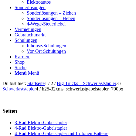
Elektroautos
Sonderlösungen
Sonderlösungen – Ziehen
Sonderlösungen – Heben
4-Wege-Steuerhebel
Vermietungen
Gebrauchtmarkt
Schulungen
Inhouse-Schulungen
Vor-Ort-Schulungen
Karriere
Shop
Suche
Menü
Menü
Du bist hier:
Startseite
1
/
2
/
Big Trucks – Schwerlaststapler
3
/
Schwerlaststapler
4
/
h25-32xms_schwerlastgabelstapler_700px
Seiten
3-Rad Elektro-Gabelstapler
4-Rad Elektro-Gabelstapler
4-Rad Elektro-Gabelstapler mit Li-Ionen Batterie