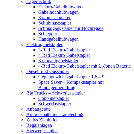
Lagertechnik
Elektro-Gabelhubwagen
Gabelhochhubwagen
Kommissionierer
Schubmaststapler
Schmalgangstapler für Hochregale
Schlepper
Handgabelhubwagen
Elektrogabelstapler
3-Rad Elektro-Gabelstapler
4-Rad Elektro-Gabelstapler
Kompaktgabelstapler
4-Rad Elektro-Gabelstapler mit Li-Ionen Batterie
Diesel- und Gasstapler
Gegengewichtsgabelstapler 1,6 – 9t
Space Saver – Kompaktstapler mit
Bandagenbereifung
Big Trucks – Schwerlaststapler
Containerstapler
Schwerlaststapler
Anbaugeräte
Antriebsbatterien-Ladetechnik
Zallys Ziehhilfen
Regalanlagen
Vierwegestapler