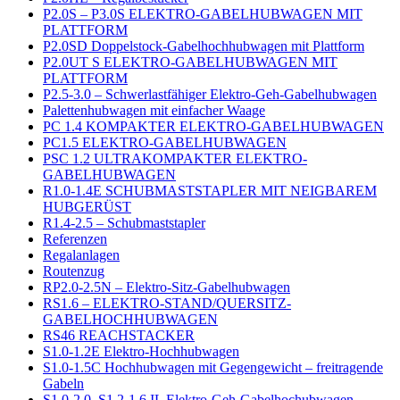
P2.0S – P3.0S ELEKTRO-GABELHUBWAGEN MIT
PLATTFORM
P2.0SD Doppelstock-Gabelhochhubwagen mit Plattform
P2.0UT S ELEKTRO-GABELHUBWAGEN MIT
PLATTFORM
P2.5-3.0 – Schwerlastfähiger Elektro-Geh-Gabelhubwagen
Palettenhubwagen mit einfacher Waage
PC 1.4 KOMPAKTER ELEKTRO-GABELHUBWAGEN
PC1.5 ELEKTRO-GABELHUBWAGEN
PSC 1.2 ULTRAKOMPAKTER ELEKTRO-
GABELHUBWAGEN
R1.0-1.4E SCHUBMASTSTAPLER MIT NEIGBAREM
HUBGERÜST
R1.4-2.5 – Schubmaststapler
Referenzen
Regalanlagen
Routenzug
RP2.0-2.5N – Elektro-Sitz-Gabelhubwagen
RS1.6 – ELEKTRO-STAND/QUERSITZ-
GABELHOCHHUBWAGEN
RS46 REACHSTACKER
S1.0-1.2E Elektro-Hochhubwagen
S1.0-1.5C Hochhubwagen mit Gegengewicht – freitragende
Gabeln
S1.0-2.0, S1.2-1.6 IL Elektro-Geh-Gabelhochubwagen