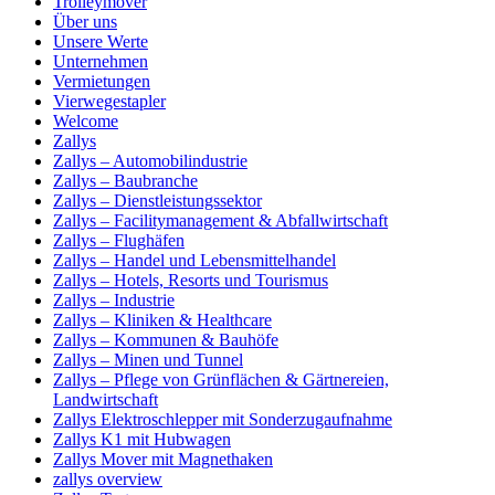
Trolleymover
Über uns
Unsere Werte
Unternehmen
Vermietungen
Vierwegestapler
Welcome
Zallys
Zallys – Automobilindustrie
Zallys – Baubranche
Zallys – Dienstleistungssektor
Zallys – Facilitymanagement & Abfallwirtschaft
Zallys – Flughäfen
Zallys – Handel und Lebensmittelhandel
Zallys – Hotels, Resorts und Tourismus
Zallys – Industrie
Zallys – Kliniken & Healthcare
Zallys – Kommunen & Bauhöfe
Zallys – Minen und Tunnel
Zallys – Pflege von Grünflächen & Gärtnereien,
Landwirtschaft
Zallys Elektroschlepper mit Sonderzugaufnahme
Zallys K1 mit Hubwagen
Zallys Mover mit Magnethaken
zallys overview