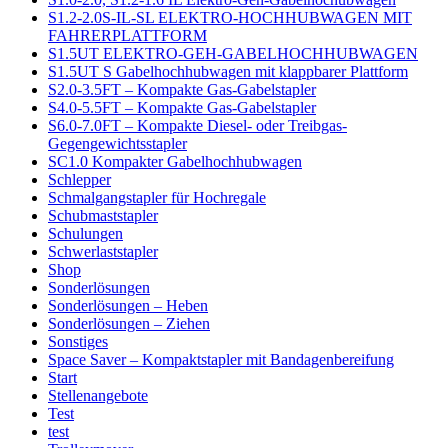
S1.2-2.0S-IL-SL ELEKTRO-HOCHHUBWAGEN MIT
FAHRERPLATTFORM
S1.5UT ELEKTRO-GEH-GABELHOCHHUBWAGEN
S1.5UT S Gabelhochhubwagen mit klappbarer Plattform
S2.0-3.5FT – Kompakte Gas-Gabelstapler
S4.0-5.5FT – Kompakte Gas-Gabelstapler
S6.0-7.0FT – Kompakte Diesel- oder Treibgas-
Gegengewichtsstapler
SC1.0 Kompakter Gabelhochhubwagen
Schlepper
Schmalgangstapler für Hochregale
Schubmaststapler
Schulungen
Schwerlaststapler
Shop
Sonderlösungen
Sonderlösungen – Heben
Sonderlösungen – Ziehen
Sonstiges
Space Saver – Kompaktstapler mit Bandagenbereifung
Start
Stellenangebote
Test
test