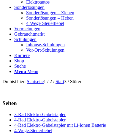
Elektroautos
Sonderlösungen
Sonderlösungen – Ziehen
Sonderlösungen – Heben
4-Wege-Steuerhebel
Vermietungen
Gebrauchtmarkt
Schulungen
Inhouse-Schulungen
Vor-Ort-Schulungen
Karriere
Shop
Suche
Menü
Menü
Du bist hier:
Startseite
1
/
2
/
Start
3
/
Störer
Seiten
3-Rad Elektro-Gabelstapler
4-Rad Elektro-Gabelstapler
4-Rad Elektro-Gabelstapler mit Li-Ionen Batterie
4-Wege-Steuerhebel