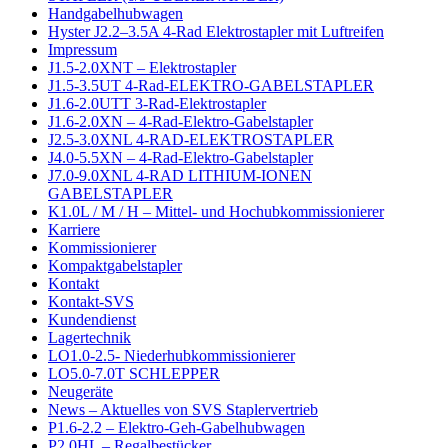
Handgabelhubwagen
Hyster J2.2–3.5A 4-Rad Elektrostapler mit Luftreifen
Impressum
J1.5-2.0XNT – Elektrostapler
J1.5-3.5UT 4-Rad-ELEKTRO-GABELSTAPLER
J1.6-2.0UTT 3-Rad-Elektrostapler
J1.6-2.0XN – 4-Rad-Elektro-Gabelstapler
J2.5-3.0XNL 4-RAD-ELEKTROSTAPLER
J4.0-5.5XN – 4-Rad-Elektro-Gabelstapler
J7.0-9.0XNL 4-RAD LITHIUM-IONEN
GABELSTAPLER
K1.0L / M / H – Mittel- und Hochubkommissionierer
Karriere
Kommissionierer
Kompaktgabelstapler
Kontakt
Kontakt-SVS
Kundendienst
Lagertechnik
LO1.0-2.5- Niederhubkommissionierer
LO5.0-7.0T SCHLEPPER
Neugeräte
News – Aktuelles von SVS Staplervertrieb
P1.6-2.2 – Elektro-Geh-Gabelhubwagen
P2.0HL – Regalbestücker