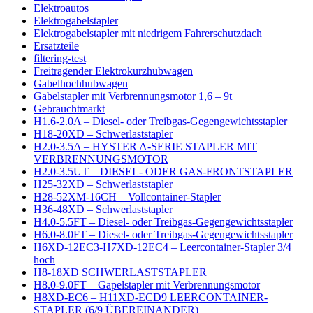
Elektroautos
Elektrogabelstapler
Elektrogabelstapler mit niedrigem Fahrerschutzdach
Ersatzteile
filtering-test
Freitragender Elektrokurzhubwagen
Gabelhochhubwagen
Gabelstapler mit Verbrennungsmotor 1,6 – 9t
Gebrauchtmarkt
H1.6-2.0A – Diesel- oder Treibgas-Gegengewichtsstapler
H18-20XD – Schwerlaststapler
H2.0-3.5A – HYSTER A-SERIE STAPLER MIT
VERBRENNUNGSMOTOR
H2.0-3.5UT – DIESEL- ODER GAS-FRONTSTAPLER
H25-32XD – Schwerlaststapler
H28-52XM-16CH – Vollcontainer-Stapler
H36-48XD – Schwerlaststapler
H4.0-5.5FT – Diesel- oder Treibgas-Gegengewichtsstapler
H6.0-8.0FT – Diesel- oder Treibgas-Gegengewichtsstapler
H6XD-12EC3-H7XD-12EC4 – Leercontainer-Stapler 3/4
hoch
H8-18XD SCHWERLASTSTAPLER
H8.0-9.0FT – Gapelstapler mit Verbrennungsmotor
H8XD-EC6 – H11XD-ECD9 LEERCONTAINER-
STAPLER (6/9 ÜBEREINANDER)