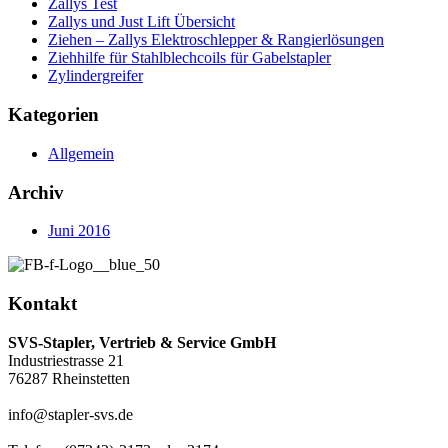
Zallys Test
Zallys und Just Lift Übersicht
Ziehen – Zallys Elektroschlepper & Rangierlösungen
Ziehhilfe für Stahlblechcoils für Gabelstapler
Zylindergreifer
Kategorien
Allgemein
Archiv
Juni 2016
Kontakt
SVS-Stapler, Vertrieb & Service GmbH
Industriestrasse 21
76287 Rheinstetten
info@stapler-svs.de