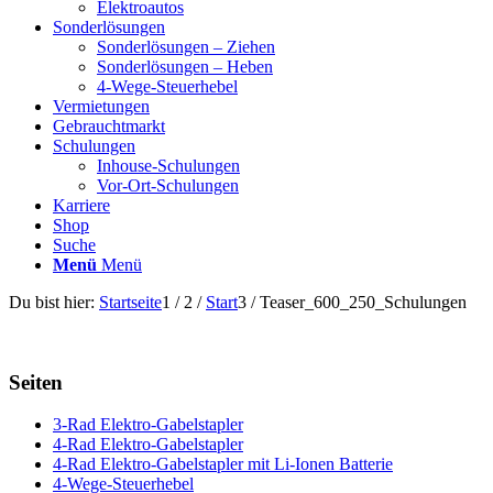
Elektroautos
Sonderlösungen
Sonderlösungen – Ziehen
Sonderlösungen – Heben
4-Wege-Steuerhebel
Vermietungen
Gebrauchtmarkt
Schulungen
Inhouse-Schulungen
Vor-Ort-Schulungen
Karriere
Shop
Suche
Menü
Menü
Du bist hier:
Startseite
1
/
2
/
Start
3
/
Teaser_600_250_Schulungen
Seiten
3-Rad Elektro-Gabelstapler
4-Rad Elektro-Gabelstapler
4-Rad Elektro-Gabelstapler mit Li-Ionen Batterie
4-Wege-Steuerhebel