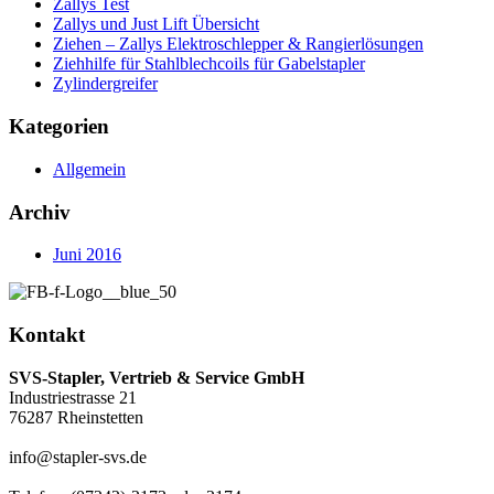
Zallys Test
Zallys und Just Lift Übersicht
Ziehen – Zallys Elektroschlepper & Rangierlösungen
Ziehhilfe für Stahlblechcoils für Gabelstapler
Zylindergreifer
Kategorien
Allgemein
Archiv
Juni 2016
Kontakt
SVS-Stapler, Vertrieb & Service GmbH
Industriestrasse 21
76287 Rheinstetten
info@stapler-svs.de