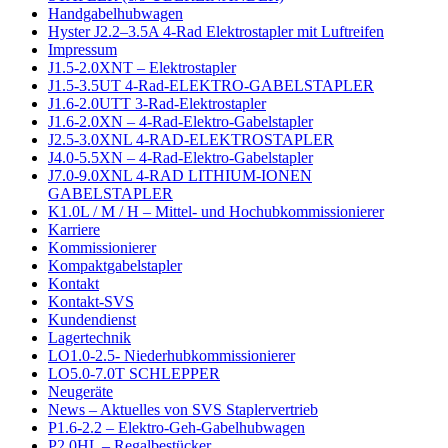
Handgabelhubwagen
Hyster J2.2–3.5A 4-Rad Elektrostapler mit Luftreifen
Impressum
J1.5-2.0XNT – Elektrostapler
J1.5-3.5UT 4-Rad-ELEKTRO-GABELSTAPLER
J1.6-2.0UTT 3-Rad-Elektrostapler
J1.6-2.0XN – 4-Rad-Elektro-Gabelstapler
J2.5-3.0XNL 4-RAD-ELEKTROSTAPLER
J4.0-5.5XN – 4-Rad-Elektro-Gabelstapler
J7.0-9.0XNL 4-RAD LITHIUM-IONEN
GABELSTAPLER
K1.0L / M / H – Mittel- und Hochubkommissionierer
Karriere
Kommissionierer
Kompaktgabelstapler
Kontakt
Kontakt-SVS
Kundendienst
Lagertechnik
LO1.0-2.5- Niederhubkommissionierer
LO5.0-7.0T SCHLEPPER
Neugeräte
News – Aktuelles von SVS Staplervertrieb
P1.6-2.2 – Elektro-Geh-Gabelhubwagen
P2.0HL – Regalbestücker