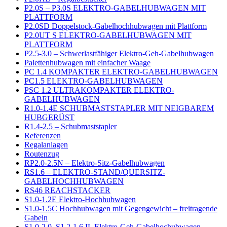
P2.0S – P3.0S ELEKTRO-GABELHUBWAGEN MIT
PLATTFORM
P2.0SD Doppelstock-Gabelhochhubwagen mit Plattform
P2.0UT S ELEKTRO-GABELHUBWAGEN MIT
PLATTFORM
P2.5-3.0 – Schwerlastfähiger Elektro-Geh-Gabelhubwagen
Palettenhubwagen mit einfacher Waage
PC 1.4 KOMPAKTER ELEKTRO-GABELHUBWAGEN
PC1.5 ELEKTRO-GABELHUBWAGEN
PSC 1.2 ULTRAKOMPAKTER ELEKTRO-
GABELHUBWAGEN
R1.0-1.4E SCHUBMASTSTAPLER MIT NEIGBAREM
HUBGERÜST
R1.4-2.5 – Schubmaststapler
Referenzen
Regalanlagen
Routenzug
RP2.0-2.5N – Elektro-Sitz-Gabelhubwagen
RS1.6 – ELEKTRO-STAND/QUERSITZ-
GABELHOCHHUBWAGEN
RS46 REACHSTACKER
S1.0-1.2E Elektro-Hochhubwagen
S1.0-1.5C Hochhubwagen mit Gegengewicht – freitragende
Gabeln
S1.0-2.0, S1.2-1.6 IL Elektro-Geh-Gabelhochubwagen