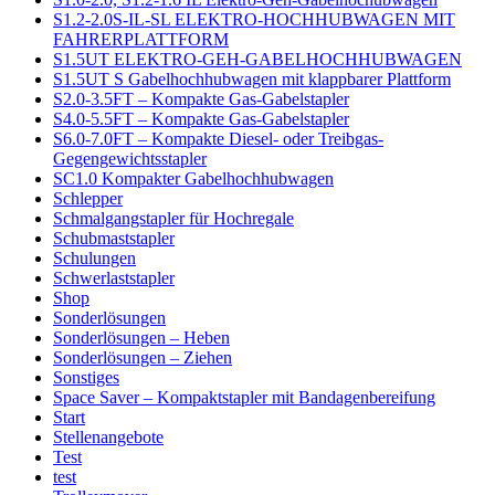
S1.2-2.0S-IL-SL ELEKTRO-HOCHHUBWAGEN MIT
FAHRERPLATTFORM
S1.5UT ELEKTRO-GEH-GABELHOCHHUBWAGEN
S1.5UT S Gabelhochhubwagen mit klappbarer Plattform
S2.0-3.5FT – Kompakte Gas-Gabelstapler
S4.0-5.5FT – Kompakte Gas-Gabelstapler
S6.0-7.0FT – Kompakte Diesel- oder Treibgas-
Gegengewichtsstapler
SC1.0 Kompakter Gabelhochhubwagen
Schlepper
Schmalgangstapler für Hochregale
Schubmaststapler
Schulungen
Schwerlaststapler
Shop
Sonderlösungen
Sonderlösungen – Heben
Sonderlösungen – Ziehen
Sonstiges
Space Saver – Kompaktstapler mit Bandagenbereifung
Start
Stellenangebote
Test
test