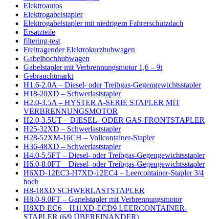
Elektroautos
Elektrogabelstapler
Elektrogabelstapler mit niedrigem Fahrerschutzdach
Ersatzteile
filtering-test
Freitragender Elektrokurzhubwagen
Gabelhochhubwagen
Gabelstapler mit Verbrennungsmotor 1,6 – 9t
Gebrauchtmarkt
H1.6-2.0A – Diesel- oder Treibgas-Gegengewichtsstapler
H18-20XD – Schwerlaststapler
H2.0-3.5A – HYSTER A-SERIE STAPLER MIT
VERBRENNUNGSMOTOR
H2.0-3.5UT – DIESEL- ODER GAS-FRONTSTAPLER
H25-32XD – Schwerlaststapler
H28-52XM-16CH – Vollcontainer-Stapler
H36-48XD – Schwerlaststapler
H4.0-5.5FT – Diesel- oder Treibgas-Gegengewichtsstapler
H6.0-8.0FT – Diesel- oder Treibgas-Gegengewichtsstapler
H6XD-12EC3-H7XD-12EC4 – Leercontainer-Stapler 3/4
hoch
H8-18XD SCHWERLASTSTAPLER
H8.0-9.0FT – Gapelstapler mit Verbrennungsmotor
H8XD-EC6 – H11XD-ECD9 LEERCONTAINER-
STAPLER (6/9 ÜBEREINANDER)