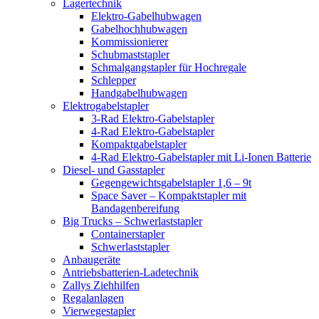
Lagertechnik
Elektro-Gabelhubwagen
Gabelhochhubwagen
Kommissionierer
Schubmaststapler
Schmalgangstapler für Hochregale
Schlepper
Handgabelhubwagen
Elektrogabelstapler
3-Rad Elektro-Gabelstapler
4-Rad Elektro-Gabelstapler
Kompaktgabelstapler
4-Rad Elektro-Gabelstapler mit Li-Ionen Batterie
Diesel- und Gasstapler
Gegengewichtsgabelstapler 1,6 – 9t
Space Saver – Kompaktstapler mit
Bandagenbereifung
Big Trucks – Schwerlaststapler
Containerstapler
Schwerlaststapler
Anbaugeräte
Antriebsbatterien-Ladetechnik
Zallys Ziehhilfen
Regalanlagen
Vierwegestapler