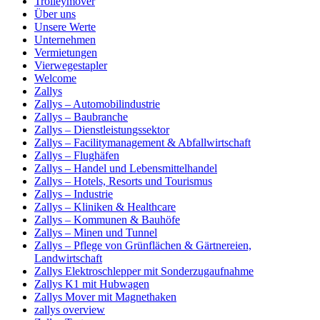
Trolleymover
Über uns
Unsere Werte
Unternehmen
Vermietungen
Vierwegestapler
Welcome
Zallys
Zallys – Automobilindustrie
Zallys – Baubranche
Zallys – Dienstleistungssektor
Zallys – Facilitymanagement & Abfallwirtschaft
Zallys – Flughäfen
Zallys – Handel und Lebensmittelhandel
Zallys – Hotels, Resorts und Tourismus
Zallys – Industrie
Zallys – Kliniken & Healthcare
Zallys – Kommunen & Bauhöfe
Zallys – Minen und Tunnel
Zallys – Pflege von Grünflächen & Gärtnereien,
Landwirtschaft
Zallys Elektroschlepper mit Sonderzugaufnahme
Zallys K1 mit Hubwagen
Zallys Mover mit Magnethaken
zallys overview