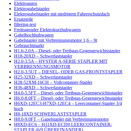
Elektroautos
Elektrogabelstapler
Elektrogabelstapler mit niedrigem Fahrerschutzdach
Ersatzteile
filtering-test
Freitragender Elektrokurzhubwagen
Gabelhochhubwagen
Gabelstapler mit Verbrennungsmotor 1,6 – 9t
Gebrauchtmarkt
H1.6-2.0A – Diesel- oder Treibgas-Gegengewichtsstapler
H18-20XD – Schwerlaststapler
H2.0-3.5A – HYSTER A-SERIE STAPLER MIT
VERBRENNUNGSMOTOR
H2.0-3.5UT – DIESEL- ODER GAS-FRONTSTAPLER
H25-32XD – Schwerlaststapler
H28-52XM-16CH – Vollcontainer-Stapler
H36-48XD – Schwerlaststapler
H4.0-5.5FT – Diesel- oder Treibgas-Gegengewichtsstapler
H6.0-8.0FT – Diesel- oder Treibgas-Gegengewichtsstapler
H6XD-12EC3-H7XD-12EC4 – Leercontainer-Stapler 3/4
hoch
H8-18XD SCHWERLASTSTAPLER
H8.0-9.0FT – Gapelstapler mit Verbrennungsmotor
H8XD-EC6 – H11XD-ECD9 LEERCONTAINER-
STAPLER (6/9 ÜBEREINANDER)