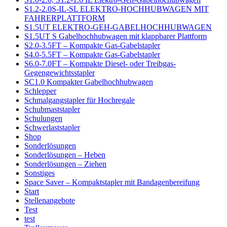
S1.2-2.0S-IL-SL ELEKTRO-HOCHHUBWAGEN MIT
FAHRERPLATTFORM
S1.5UT ELEKTRO-GEH-GABELHOCHHUBWAGEN
S1.5UT S Gabelhochhubwagen mit klappbarer Plattform
S2.0-3.5FT – Kompakte Gas-Gabelstapler
S4.0-5.5FT – Kompakte Gas-Gabelstapler
S6.0-7.0FT – Kompakte Diesel- oder Treibgas-
Gegengewichtsstapler
SC1.0 Kompakter Gabelhochhubwagen
Schlepper
Schmalgangstapler für Hochregale
Schubmaststapler
Schulungen
Schwerlaststapler
Shop
Sonderlösungen
Sonderlösungen – Heben
Sonderlösungen – Ziehen
Sonstiges
Space Saver – Kompaktstapler mit Bandagenbereifung
Start
Stellenangebote
Test
test