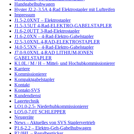
Handgabelhubwagen
Hyster J2.2–3.5A 4-Rad Elektrostapler mit Luftreifen
Impressum
J1.5-2.0XNT – Elektrostapler
J1.5-3.5UT 4-Rad-ELEKTRO-GABELSTAPLER
J1.6-2.0UTT 3-Rad-Elektrostapler
J1.6-2.0XN – 4-Rad-Elektro-Gabelstapler
J2.5-3.0XNL 4-RAD-ELEKTROSTAPLER
J4.0-5.5XN – 4-Rad-Elektro-Gabelstapler
J7.0-9.0XNL 4-RAD LITHIUM-IONEN
GABELSTAPLER
K1.0L / M / H – Mittel- und Hochubkommissionierer
Karriere
Kommissionierer
Kompaktgabelstapler
Kontakt
Kontakt-SVS
Kundendienst
Lagertechnik
LO1.0-2.5- Niederhubkommissionierer
LO5.0-7.0T SCHLEPPER
Neugeräte
News – Aktuelles von SVS Staplervertrieb
P1.6-2.2 – Elektro-Geh-Gabelhubwagen
P2.0HL – Regalbestücker