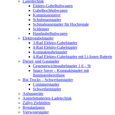
Lagertechnik
Elektro-Gabelhubwagen
Gabelhochhubwagen
Kommissionierer
Schubmaststapler
Schmalgangstapler für Hochregale
Schlepper
Handgabelhubwagen
Elektrogabelstapler
3-Rad Elektro-Gabelstapler
4-Rad Elektro-Gabelstapler
Kompaktgabelstapler
4-Rad Elektro-Gabelstapler mit Li-Ionen Batterie
Diesel- und Gasstapler
Gegengewichtsgabelstapler 1,6 – 9t
Space Saver – Kompaktstapler mit
Bandagenbereifung
Big Trucks – Schwerlaststapler
Containerstapler
Schwerlaststapler
Anbaugeräte
Antriebsbatterien-Ladetechnik
Zallys Ziehhilfen
Regalanlagen
Vierwegestapler