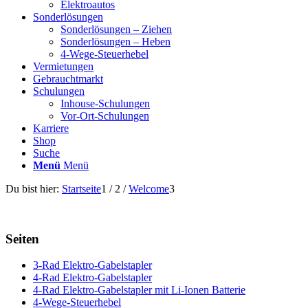
Elektroautos
Sonderlösungen
Sonderlösungen – Ziehen
Sonderlösungen – Heben
4-Wege-Steuerhebel
Vermietungen
Gebrauchtmarkt
Schulungen
Inhouse-Schulungen
Vor-Ort-Schulungen
Karriere
Shop
Suche
Menü
Menü
Du bist hier:
Startseite
1
/
2
/
Welcome
3
Seiten
3-Rad Elektro-Gabelstapler
4-Rad Elektro-Gabelstapler
4-Rad Elektro-Gabelstapler mit Li-Ionen Batterie
4-Wege-Steuerhebel