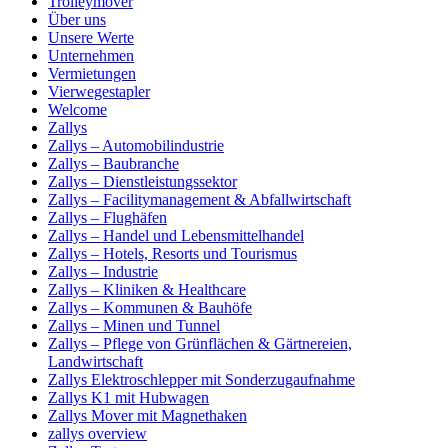
Trolleymover
Über uns
Unsere Werte
Unternehmen
Vermietungen
Vierwegestapler
Welcome
Zallys
Zallys – Automobilindustrie
Zallys – Baubranche
Zallys – Dienstleistungssektor
Zallys – Facilitymanagement & Abfallwirtschaft
Zallys – Flughäfen
Zallys – Handel und Lebensmittelhandel
Zallys – Hotels, Resorts und Tourismus
Zallys – Industrie
Zallys – Kliniken & Healthcare
Zallys – Kommunen & Bauhöfe
Zallys – Minen und Tunnel
Zallys – Pflege von Grünflächen & Gärtnereien,
Landwirtschaft
Zallys Elektroschlepper mit Sonderzugaufnahme
Zallys K1 mit Hubwagen
Zallys Mover mit Magnethaken
zallys overview