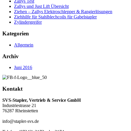
Zallys Test
Zallys und Just Lift Übersicht
Ziehen – Zallys Elektroschlepper & Rangierlösungen
Ziehhilfe für Stahlblechcoils für Gabelstapler
Zylindergreifer
Kategorien
Allgemein
Archiv
Juni 2016
Kontakt
SVS-Stapler, Vertrieb & Service GmbH
Industriestrasse 21
76287 Rheinstetten
info@stapler-svs.de