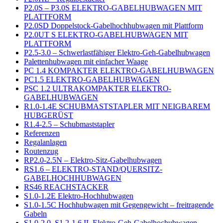
P2.0S – P3.0S ELEKTRO-GABELHUBWAGEN MIT
PLATTFORM
P2.0SD Doppelstock-Gabelhochhubwagen mit Plattform
P2.0UT S ELEKTRO-GABELHUBWAGEN MIT
PLATTFORM
P2.5-3.0 – Schwerlastfähiger Elektro-Geh-Gabelhubwagen
Palettenhubwagen mit einfacher Waage
PC 1.4 KOMPAKTER ELEKTRO-GABELHUBWAGEN
PC1.5 ELEKTRO-GABELHUBWAGEN
PSC 1.2 ULTRAKOMPAKTER ELEKTRO-
GABELHUBWAGEN
R1.0-1.4E SCHUBMASTSTAPLER MIT NEIGBAREM
HUBGERÜST
R1.4-2.5 – Schubmaststapler
Referenzen
Regalanlagen
Routenzug
RP2.0-2.5N – Elektro-Sitz-Gabelhubwagen
RS1.6 – ELEKTRO-STAND/QUERSITZ-
GABELHOCHHUBWAGEN
RS46 REACHSTACKER
S1.0-1.2E Elektro-Hochhubwagen
S1.0-1.5C Hochhubwagen mit Gegengewicht – freitragende
Gabeln
S1.0-2.0, S1.2-1.6 IL Elektro-Geh-Gabelhochubwagen