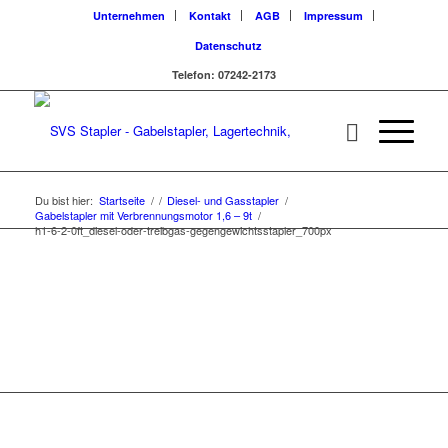
Unternehmen
Kontakt
AGB
Impressum
Datenschutz
Telefon: 07242-2173
Du bist hier:
Startseite
/
/
Diesel- und Gasstapler
/
Gabelstapler mit Verbrennungsmotor 1,6 – 9t
/
h1-6-2-0ft_diesel-oder-treibgas-gegengewichtsstapler_700px