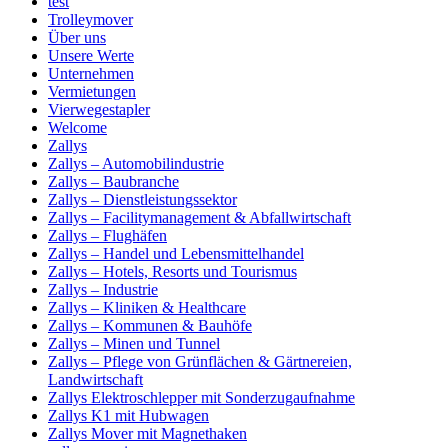
test
Trolleymover
Über uns
Unsere Werte
Unternehmen
Vermietungen
Vierwegestapler
Welcome
Zallys
Zallys – Automobilindustrie
Zallys – Baubranche
Zallys – Dienstleistungssektor
Zallys – Facilitymanagement & Abfallwirtschaft
Zallys – Flughäfen
Zallys – Handel und Lebensmittelhandel
Zallys – Hotels, Resorts und Tourismus
Zallys – Industrie
Zallys – Kliniken & Healthcare
Zallys – Kommunen & Bauhöfe
Zallys – Minen und Tunnel
Zallys – Pflege von Grünflächen & Gärtnereien,
Landwirtschaft
Zallys Elektroschlepper mit Sonderzugaufnahme
Zallys K1 mit Hubwagen
Zallys Mover mit Magnethaken