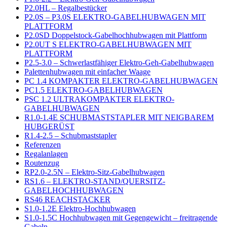
P2.0HL – Regalbestücker
P2.0S – P3.0S ELEKTRO-GABELHUBWAGEN MIT
PLATTFORM
P2.0SD Doppelstock-Gabelhochhubwagen mit Plattform
P2.0UT S ELEKTRO-GABELHUBWAGEN MIT
PLATTFORM
P2.5-3.0 – Schwerlastfähiger Elektro-Geh-Gabelhubwagen
Palettenhubwagen mit einfacher Waage
PC 1.4 KOMPAKTER ELEKTRO-GABELHUBWAGEN
PC1.5 ELEKTRO-GABELHUBWAGEN
PSC 1.2 ULTRAKOMPAKTER ELEKTRO-
GABELHUBWAGEN
R1.0-1.4E SCHUBMASTSTAPLER MIT NEIGBAREM
HUBGERÜST
R1.4-2.5 – Schubmaststapler
Referenzen
Regalanlagen
Routenzug
RP2.0-2.5N – Elektro-Sitz-Gabelhubwagen
RS1.6 – ELEKTRO-STAND/QUERSITZ-
GABELHOCHHUBWAGEN
RS46 REACHSTACKER
S1.0-1.2E Elektro-Hochhubwagen
S1.0-1.5C Hochhubwagen mit Gegengewicht – freitragende
Gabeln