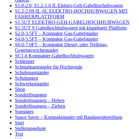
S1.0-2.0, S1.2-1.6 IL Elektro-Geh-Gabelhochubwagen
S1.2-2.0S-IL-SL ELEKTRO-HOCHHUBWAGEN MIT
FAHRERPLATTFORM
S1.5UT ELEKTRO-GEH-GABELHOCHHUBWAGEN
S1.5UT S Gabelhochhubwagen mit klappbarer Plattform
S2.0-3.5FT – Kompakte Gas-Gabelstapler
S4.0-5.5FT – Kompakte Gas-Gabelstapler
S6.0-7.0FT – Kompakte Diesel- oder Treibgas-
Gegengewichtsstapler
SC1.0 Kompakter Gabelhochhubwagen
Schlepper
Schmalgangstapler für Hochregale
Schubmaststapler
Schulungen
Schwerlaststapler
Shop
Sonderlösungen
Sonderlösungen – Heben
Sonderlösungen – Ziehen
Sonstiges
Space Saver – Kompaktstapler mit Bandagenbereifung
Start
Stellenangebote
Test