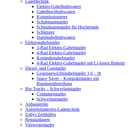
Lagertechnik
Elektro-Gabelhubwagen
Gabelhochhubwagen
Kommissionierer
Schubmaststapler
Schmalgangstapler für Hochregale
Schlepper
Handgabelhubwagen
Elektrogabelstapler
3-Rad Elektro-Gabelstapler
4-Rad Elektro-Gabelstapler
Kompaktgabelstapler
4-Rad Elektro-Gabelstapler mit Li-Ionen Batterie
Diesel- und Gasstapler
Gegengewichtsgabelstapler 1,6 – 9t
Space Saver – Kompaktstapler mit
Bandagenbereifung
Big Trucks – Schwerlaststapler
Containerstapler
Schwerlaststapler
Anbaugeräte
Antriebsbatterien-Ladetechnik
Zallys Ziehhilfen
Regalanlagen
Vierwegestapler