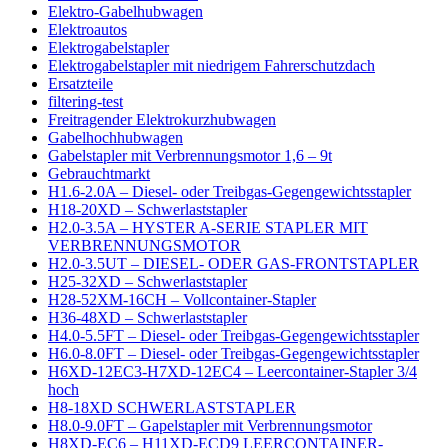
Elektro-Gabelhubwagen
Elektroautos
Elektrogabelstapler
Elektrogabelstapler mit niedrigem Fahrerschutzdach
Ersatzteile
filtering-test
Freitragender Elektrokurzhubwagen
Gabelhochhubwagen
Gabelstapler mit Verbrennungsmotor 1,6 – 9t
Gebrauchtmarkt
H1.6-2.0A – Diesel- oder Treibgas-Gegengewichtsstapler
H18-20XD – Schwerlaststapler
H2.0-3.5A – HYSTER A-SERIE STAPLER MIT
VERBRENNUNGSMOTOR
H2.0-3.5UT – DIESEL- ODER GAS-FRONTSTAPLER
H25-32XD – Schwerlaststapler
H28-52XM-16CH – Vollcontainer-Stapler
H36-48XD – Schwerlaststapler
H4.0-5.5FT – Diesel- oder Treibgas-Gegengewichtsstapler
H6.0-8.0FT – Diesel- oder Treibgas-Gegengewichtsstapler
H6XD-12EC3-H7XD-12EC4 – Leercontainer-Stapler 3/4
hoch
H8-18XD SCHWERLASTSTAPLER
H8.0-9.0FT – Gapelstapler mit Verbrennungsmotor
H8XD-EC6 – H11XD-ECD9 LEERCONTAINER-