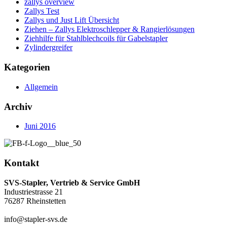
zallys overview
Zallys Test
Zallys und Just Lift Übersicht
Ziehen – Zallys Elektroschlepper & Rangierlösungen
Ziehhilfe für Stahlblechcoils für Gabelstapler
Zylindergreifer
Kategorien
Allgemein
Archiv
Juni 2016
Kontakt
SVS-Stapler, Vertrieb & Service GmbH
Industriestrasse 21
76287 Rheinstetten
info@stapler-svs.de