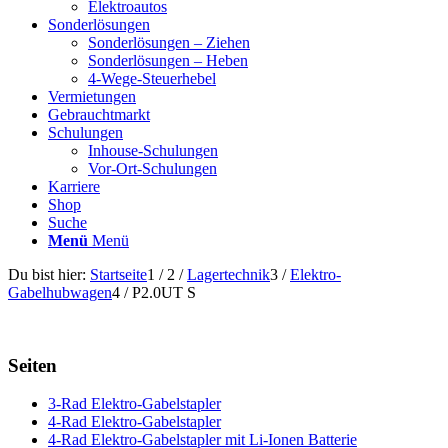
Elektroautos
Sonderlösungen
Sonderlösungen – Ziehen
Sonderlösungen – Heben
4-Wege-Steuerhebel
Vermietungen
Gebrauchtmarkt
Schulungen
Inhouse-Schulungen
Vor-Ort-Schulungen
Karriere
Shop
Suche
Menü
Menü
Du bist hier:
Startseite
1
/
2
/
Lagertechnik
3
/
Elektro-
Gabelhubwagen
4
/
P2.0UT S
Seiten
3-Rad Elektro-Gabelstapler
4-Rad Elektro-Gabelstapler
4-Rad Elektro-Gabelstapler mit Li-Ionen Batterie