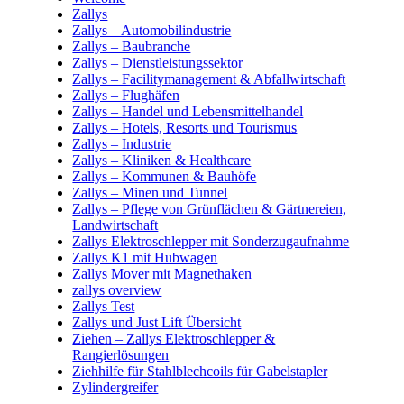
Zallys
Zallys – Automobilindustrie
Zallys – Baubranche
Zallys – Dienstleistungssektor
Zallys – Facilitymanagement & Abfallwirtschaft
Zallys – Flughäfen
Zallys – Handel und Lebensmittelhandel
Zallys – Hotels, Resorts und Tourismus
Zallys – Industrie
Zallys – Kliniken & Healthcare
Zallys – Kommunen & Bauhöfe
Zallys – Minen und Tunnel
Zallys – Pflege von Grünflächen & Gärtnereien,
Landwirtschaft
Zallys Elektroschlepper mit Sonderzugaufnahme
Zallys K1 mit Hubwagen
Zallys Mover mit Magnethaken
zallys overview
Zallys Test
Zallys und Just Lift Übersicht
Ziehen – Zallys Elektroschlepper &
Rangierlösungen
Ziehhilfe für Stahlblechcoils für Gabelstapler
Zylindergreifer