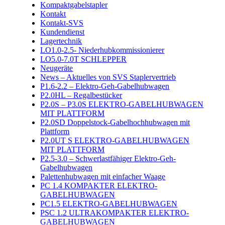
Kompaktgabelstapler
Kontakt
Kontakt-SVS
Kundendienst
Lagertechnik
LO1.0-2.5- Niederhubkommissionierer
LO5.0-7.0T SCHLEPPER
Neugeräte
News – Aktuelles von SVS Staplervertrieb
P1.6-2.2 – Elektro-Geh-Gabelhubwagen
P2.0HL – Regalbestücker
P2.0S – P3.0S ELEKTRO-GABELHUBWAGEN
MIT PLATTFORM
P2.0SD Doppelstock-Gabelhochhubwagen mit
Plattform
P2.0UT S ELEKTRO-GABELHUBWAGEN
MIT PLATTFORM
P2.5-3.0 – Schwerlastfähiger Elektro-Geh-
Gabelhubwagen
Palettenhubwagen mit einfacher Waage
PC 1.4 KOMPAKTER ELEKTRO-
GABELHUBWAGEN
PC1.5 ELEKTRO-GABELHUBWAGEN
PSC 1.2 ULTRAKOMPAKTER ELEKTRO-
GABELHUBWAGEN