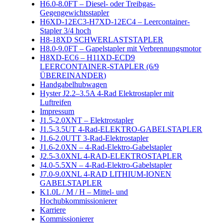
H6.0-8.0FT – Diesel- oder Treibgas-
Gegengewichtsstapler
H6XD-12EC3-H7XD-12EC4 – Leercontainer-
Stapler 3/4 hoch
H8-18XD SCHWERLASTSTAPLER
H8.0-9.0FT – Gapelstapler mit Verbrennungsmotor
H8XD-EC6 – H11XD-ECD9
LEERCONTAINER-STAPLER (6/9
ÜBEREINANDER)
Handgabelhubwagen
Hyster J2.2–3.5A 4-Rad Elektrostapler mit
Luftreifen
Impressum
J1.5-2.0XNT – Elektrostapler
J1.5-3.5UT 4-Rad-ELEKTRO-GABELSTAPLER
J1.6-2.0UTT 3-Rad-Elektrostapler
J1.6-2.0XN – 4-Rad-Elektro-Gabelstapler
J2.5-3.0XNL 4-RAD-ELEKTROSTAPLER
J4.0-5.5XN – 4-Rad-Elektro-Gabelstapler
J7.0-9.0XNL 4-RAD LITHIUM-IONEN
GABELSTAPLER
K1.0L / M / H – Mittel- und
Hochubkommissionierer
Karriere
Kommissionierer