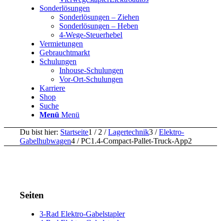
Sonderlösungen
Sonderlösungen – Ziehen
Sonderlösungen – Heben
4-Wege-Steuerhebel
Vermietungen
Gebrauchtmarkt
Schulungen
Inhouse-Schulungen
Vor-Ort-Schulungen
Karriere
Shop
Suche
Menü
Menü
Du bist hier:
Startseite
1
/
2
/
Lagertechnik
3
/
Elektro-
Gabelhubwagen
4
/
PC1.4-Compact-Pallet-Truck-App2
Seiten
3-Rad Elektro-Gabelstapler