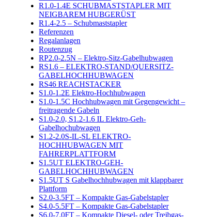
R1.0-1.4E SCHUBMASTSTAPLER MIT
NEIGBAREM HUBGERÜST
R1.4-2.5 – Schubmaststapler
Referenzen
Regalanlagen
Routenzug
RP2.0-2.5N – Elektro-Sitz-Gabelhubwagen
RS1.6 – ELEKTRO-STAND/QUERSITZ-
GABELHOCHHUBWAGEN
RS46 REACHSTACKER
S1.0-1.2E Elektro-Hochhubwagen
S1.0-1.5C Hochhubwagen mit Gegengewicht –
freitragende Gabeln
S1.0-2.0, S1.2-1.6 IL Elektro-Geh-
Gabelhochubwagen
S1.2-2.0S-IL-SL ELEKTRO-
HOCHHUBWAGEN MIT
FAHRERPLATTFORM
S1.5UT ELEKTRO-GEH-
GABELHOCHHUBWAGEN
S1.5UT S Gabelhochhubwagen mit klappbarer
Plattform
S2.0-3.5FT – Kompakte Gas-Gabelstapler
S4.0-5.5FT – Kompakte Gas-Gabelstapler
S6.0-7.0FT – Kompakte Diesel- oder Treibgas-