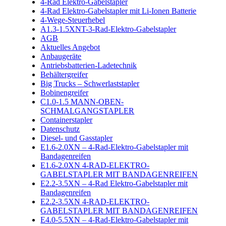
4-Rad Elektro-Gabelstapler
4-Rad Elektro-Gabelstapler mit Li-Ionen Batterie
4-Wege-Steuerhebel
A1.3-1.5XNT-3-Rad-Elektro-Gabelstapler
AGB
Aktuelles Angebot
Anbaugeräte
Antriebsbatterien-Ladetechnik
Behältergreifer
Big Trucks – Schwerlaststapler
Bobinengreifer
C1.0-1.5 MANN-OBEN-
SCHMALGANGSTAPLER
Containerstapler
Datenschutz
Diesel- und Gasstapler
E1.6-2.0XN – 4-Rad-Elektro-Gabelstapler mit
Bandagenreifen
E1.6-2.0XN 4-RAD-ELEKTRO-
GABELSTAPLER MIT BANDAGENREIFEN
E2.2-3.5XN – 4-Rad Elektro-Gabelstapler mit
Bandagenreifen
E2.2-3.5XN 4-RAD-ELEKTRO-
GABELSTAPLER MIT BANDAGENREIFEN
E4.0-5.5XN – 4-Rad-Elektro-Gabelstapler mit