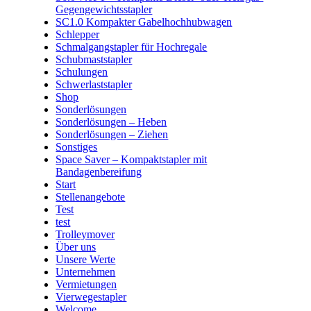
Gegengewichtsstapler
SC1.0 Kompakter Gabelhochhubwagen
Schlepper
Schmalgangstapler für Hochregale
Schubmaststapler
Schulungen
Schwerlaststapler
Shop
Sonderlösungen
Sonderlösungen – Heben
Sonderlösungen – Ziehen
Sonstiges
Space Saver – Kompaktstapler mit
Bandagenbereifung
Start
Stellenangebote
Test
test
Trolleymover
Über uns
Unsere Werte
Unternehmen
Vermietungen
Vierwegestapler
Welcome