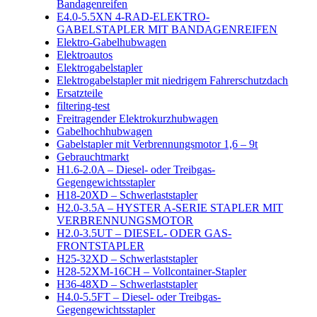
Bandagenreifen
E4.0-5.5XN 4-RAD-ELEKTRO-
GABELSTAPLER MIT BANDAGENREIFEN
Elektro-Gabelhubwagen
Elektroautos
Elektrogabelstapler
Elektrogabelstapler mit niedrigem Fahrerschutzdach
Ersatzteile
filtering-test
Freitragender Elektrokurzhubwagen
Gabelhochhubwagen
Gabelstapler mit Verbrennungsmotor 1,6 – 9t
Gebrauchtmarkt
H1.6-2.0A – Diesel- oder Treibgas-
Gegengewichtsstapler
H18-20XD – Schwerlaststapler
H2.0-3.5A – HYSTER A-SERIE STAPLER MIT
VERBRENNUNGSMOTOR
H2.0-3.5UT – DIESEL- ODER GAS-
FRONTSTAPLER
H25-32XD – Schwerlaststapler
H28-52XM-16CH – Vollcontainer-Stapler
H36-48XD – Schwerlaststapler
H4.0-5.5FT – Diesel- oder Treibgas-
Gegengewichtsstapler