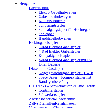
Neugeräte
Lagertechnik
Elektro-Gabelhubwagen
Gabelhochhubwagen
Kommissionierer
Schubmaststapler
Schmalgangstapler für Hochregale
Schlepper
Handgabelhubwagen
Elektrogabelstapler
3-Rad Elektro-Gabelstapler
4-Rad Elektro-Gabelstapler
Kompaktgabelstapler
4-Rad Elektro-Gabelstapler mit Li-
Ionen Batterie
Diesel- und Gasstapler
Gegengewichtsgabelstapler 1,6 – 9t
Space Saver – Kompaktstapler mit
Bandagenbereifung
Big Trucks – Schwerlaststapler
Anbaugeräte
Containerstapler
Schwerlaststapler
Antriebsbatterien-Ladetechnik
Zallys Ziehhilfen
Regalanlagen
Vierwegestapler
Elektroautos