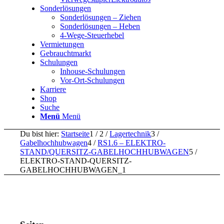
Sonderlösungen
Sonderlösungen – Ziehen
Sonderlösungen – Heben
4-Wege-Steuerhebel
Vermietungen
Gebrauchtmarkt
Schulungen
Inhouse-Schulungen
Vor-Ort-Schulungen
Karriere
Shop
Suche
Menü
Menü
Du bist hier:
Startseite
1
/
2
/
Lagertechnik
3
/
Gabelhochhubwagen
4
/
RS1.6 – ELEKTRO-
STAND/QUERSITZ-GABELHOCHHUBWAGEN
5
/
ELEKTRO-STAND-QUERSITZ-
GABELHOCHHUBWAGEN_1