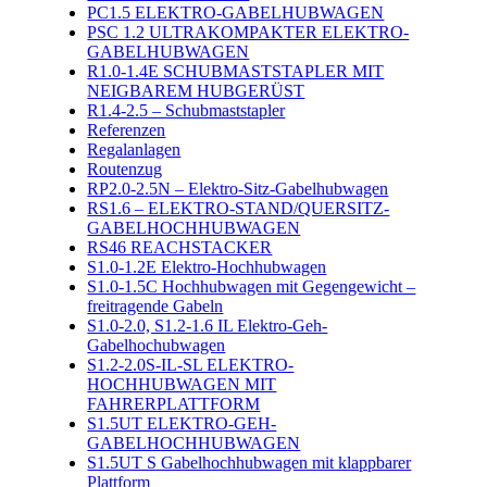
PC1.5 ELEKTRO-GABELHUBWAGEN
PSC 1.2 ULTRAKOMPAKTER ELEKTRO-
GABELHUBWAGEN
R1.0-1.4E SCHUBMASTSTAPLER MIT
NEIGBAREM HUBGERÜST
R1.4-2.5 – Schubmaststapler
Referenzen
Regalanlagen
Routenzug
RP2.0-2.5N – Elektro-Sitz-Gabelhubwagen
RS1.6 – ELEKTRO-STAND/QUERSITZ-
GABELHOCHHUBWAGEN
RS46 REACHSTACKER
S1.0-1.2E Elektro-Hochhubwagen
S1.0-1.5C Hochhubwagen mit Gegengewicht –
freitragende Gabeln
S1.0-2.0, S1.2-1.6 IL Elektro-Geh-
Gabelhochubwagen
S1.2-2.0S-IL-SL ELEKTRO-
HOCHHUBWAGEN MIT
FAHRERPLATTFORM
S1.5UT ELEKTRO-GEH-
GABELHOCHHUBWAGEN
S1.5UT S Gabelhochhubwagen mit klappbarer
Plattform