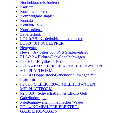
Hochubkommissionierer
Karriere
Kommissionierer
Kompaktgabelstapler
Kontakt
Kontakt-SVS
Kundendienst
Lagertechnik
LO1.0-2.5- Niederhubkommissionierer
LO5.0-7.0T SCHLEPPER
Neugeräte
News – Aktuelles von SVS Staplervertrieb
P1.6-2.2 – Elektro-Geh-Gabelhubwagen
P2.0HL – Regalbestücker
P2.0S – P3.0S ELEKTRO-GABELHUBWAGEN
MIT PLATTFORM
P2.0SD Doppelstock-Gabelhochhubwagen mit
Plattform
P2.0UT S ELEKTRO-GABELHUBWAGEN
MIT PLATTFORM
P2.5-3.0 – Schwerlastfähiger Elektro-Geh-
Gabelhubwagen
Palettenhubwagen mit einfacher Waage
PC 1.4 KOMPAKTER ELEKTRO-
GABELHUBWAGEN