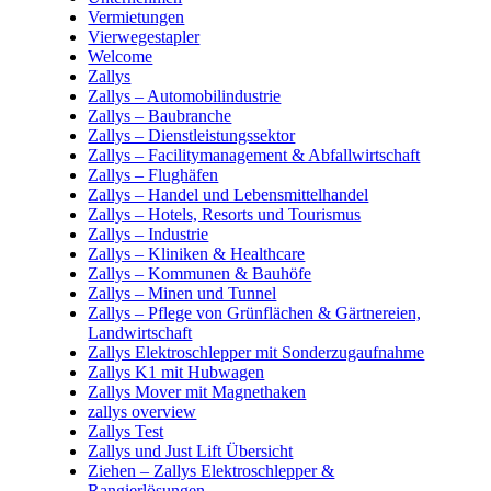
Vermietungen
Vierwegestapler
Welcome
Zallys
Zallys – Automobilindustrie
Zallys – Baubranche
Zallys – Dienstleistungssektor
Zallys – Facilitymanagement & Abfallwirtschaft
Zallys – Flughäfen
Zallys – Handel und Lebensmittelhandel
Zallys – Hotels, Resorts und Tourismus
Zallys – Industrie
Zallys – Kliniken & Healthcare
Zallys – Kommunen & Bauhöfe
Zallys – Minen und Tunnel
Zallys – Pflege von Grünflächen & Gärtnereien,
Landwirtschaft
Zallys Elektroschlepper mit Sonderzugaufnahme
Zallys K1 mit Hubwagen
Zallys Mover mit Magnethaken
zallys overview
Zallys Test
Zallys und Just Lift Übersicht
Ziehen – Zallys Elektroschlepper &
Rangierlösungen