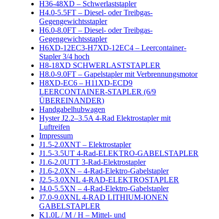
H36-48XD – Schwerlaststapler
H4.0-5.5FT – Diesel- oder Treibgas-
Gegengewichtsstapler
H6.0-8.0FT – Diesel- oder Treibgas-
Gegengewichtsstapler
H6XD-12EC3-H7XD-12EC4 – Leercontainer-
Stapler 3/4 hoch
H8-18XD SCHWERLASTSTAPLER
H8.0-9.0FT – Gapelstapler mit Verbrennungsmotor
H8XD-EC6 – H11XD-ECD9
LEERCONTAINER-STAPLER (6/9
ÜBEREINANDER)
Handgabelhubwagen
Hyster J2.2–3.5A 4-Rad Elektrostapler mit
Luftreifen
Impressum
J1.5-2.0XNT – Elektrostapler
J1.5-3.5UT 4-Rad-ELEKTRO-GABELSTAPLER
J1.6-2.0UTT 3-Rad-Elektrostapler
J1.6-2.0XN – 4-Rad-Elektro-Gabelstapler
J2.5-3.0XNL 4-RAD-ELEKTROSTAPLER
J4.0-5.5XN – 4-Rad-Elektro-Gabelstapler
J7.0-9.0XNL 4-RAD LITHIUM-IONEN
GABELSTAPLER
K1.0L / M / H – Mittel- und