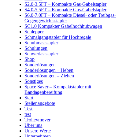
S2.0-3.5FT – Kompakte Gas-Gabelstapler
S4.0-5.5FT – Kompakte Gas-Gabelstapler
S6.0-7.0FT – Kompakte Diesel- oder Treibgas-
Gegengewichtsstapler
SC1.0 Kompakter Gabelhochhubwagen
Schlepper
Schmalgangstapler für Hochregale
Schubmaststapler
Schulungen
Schwerlaststapler
Shop
Sonderlösungen
Sonderlösungen – Heben
Sonderlösungen – Ziehen
Sonstiges
Space Saver – Kompaktstapler mit
Bandagenbereifung
Start
Stellenangebote
Test
test
Trolleymover
Über uns
Unsere Werte
Unternehmen