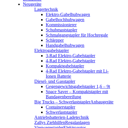
Neugeräte
Lagertechnik
Elektro-Gabelhubwagen
Gabelhochhubwagen
Kommissionierer
Schubmaststapler
Schmalgangstapler für Hochregale
Schlepper
Handgabelhubwagen
Elektrogabelstapler
3-Rad Elektro-Gabelstapler
4-Rad Elektro-Gabelstapler
Kompaktgabelstapler
4-Rad Elektro-Gabelstapler mit Li-
Ionen Batterie
Diesel- und Gasstapler
Gegengewichtsgabelstapler 1,6 – 9t
Space Saver – Kompaktstapler mit
Bandagenbereifung
Big Trucks – Schwerlaststapler
Anbaugeräte
Containerstapler
Schwerlaststapler
Antriebsbatterien-Ladetechnik
Zallys Ziehhilfen
Regalanlagen
Vierwegestapler
Elektroautos