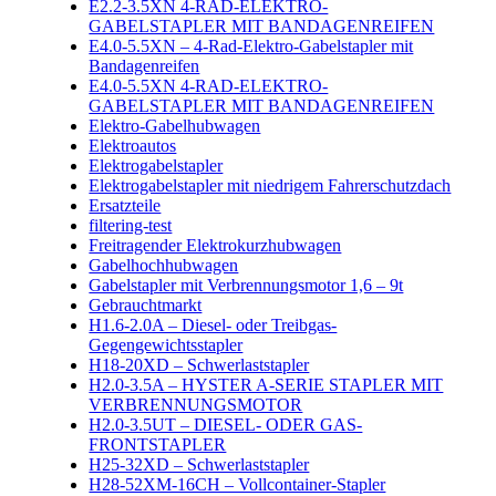
E2.2-3.5XN 4-RAD-ELEKTRO-
GABELSTAPLER MIT BANDAGENREIFEN
E4.0-5.5XN – 4-Rad-Elektro-Gabelstapler mit
Bandagenreifen
E4.0-5.5XN 4-RAD-ELEKTRO-
GABELSTAPLER MIT BANDAGENREIFEN
Elektro-Gabelhubwagen
Elektroautos
Elektrogabelstapler
Elektrogabelstapler mit niedrigem Fahrerschutzdach
Ersatzteile
filtering-test
Freitragender Elektrokurzhubwagen
Gabelhochhubwagen
Gabelstapler mit Verbrennungsmotor 1,6 – 9t
Gebrauchtmarkt
H1.6-2.0A – Diesel- oder Treibgas-
Gegengewichtsstapler
H18-20XD – Schwerlaststapler
H2.0-3.5A – HYSTER A-SERIE STAPLER MIT
VERBRENNUNGSMOTOR
H2.0-3.5UT – DIESEL- ODER GAS-
FRONTSTAPLER
H25-32XD – Schwerlaststapler
H28-52XM-16CH – Vollcontainer-Stapler