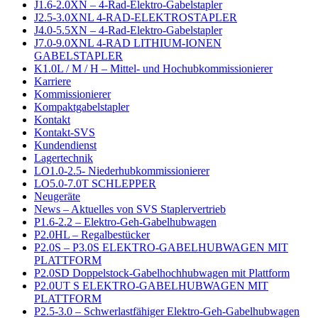
J1.6-2.0XN – 4-Rad-Elektro-Gabelstapler
J2.5-3.0XNL 4-RAD-ELEKTROSTAPLER
J4.0-5.5XN – 4-Rad-Elektro-Gabelstapler
J7.0-9.0XNL 4-RAD LITHIUM-IONEN
GABELSTAPLER
K1.0L / M / H – Mittel- und Hochubkommissionierer
Karriere
Kommissionierer
Kompaktgabelstapler
Kontakt
Kontakt-SVS
Kundendienst
Lagertechnik
LO1.0-2.5- Niederhubkommissionierer
LO5.0-7.0T SCHLEPPER
Neugeräte
News – Aktuelles von SVS Staplervertrieb
P1.6-2.2 – Elektro-Geh-Gabelhubwagen
P2.0HL – Regalbestücker
P2.0S – P3.0S ELEKTRO-GABELHUBWAGEN MIT
PLATTFORM
P2.0SD Doppelstock-Gabelhochhubwagen mit Plattform
P2.0UT S ELEKTRO-GABELHUBWAGEN MIT
PLATTFORM
P2.5-3.0 – Schwerlastfähiger Elektro-Geh-Gabelhubwagen