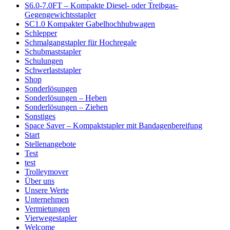
S6.0-7.0FT – Kompakte Diesel- oder Treibgas-
Gegengewichtsstapler
SC1.0 Kompakter Gabelhochhubwagen
Schlepper
Schmalgangstapler für Hochregale
Schubmaststapler
Schulungen
Schwerlaststapler
Shop
Sonderlösungen
Sonderlösungen – Heben
Sonderlösungen – Ziehen
Sonstiges
Space Saver – Kompaktstapler mit Bandagenbereifung
Start
Stellenangebote
Test
test
Trolleymover
Über uns
Unsere Werte
Unternehmen
Vermietungen
Vierwegestapler
Welcome