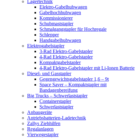
Lagertechnik
Elektro-Gabelhubwagen
Gabelhochhubwagen
Kommissionierer
Schubmaststapler
Schmalgangstapler für Hochregale
Schlepper
Handgabelhubwagen
Elektrogabelstapler
3-Rad Elektro-Gabelstapler
4-Rad Elektro-Gabelstapler
Kompaktgabelstapler
4-Rad Elektro-Gabelstapler mit Li-Ionen Batterie
Diesel- und Gasstapler
Gegengewichtsgabelstapler 1,6 – 9t
Space Saver – Kompaktstapler mit
Bandagenbereifung
Big Trucks – Schwerlaststapler
Containerstapler
Schwerlaststapler
Anbaugeräte
Antriebsbatterien-Ladetechnik
Zallys Ziehhilfen
Regalanlagen
Vierwegestapler