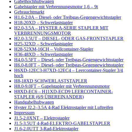
Gabelhochhubwagen
Gabelstapler mit Verbrennungsmotor 1,6 – 9t
Gebrauchtmarkt
H1.6-2.0A – Diesel- oder Treibgas-Gegengewichtsstapler
H18-20XD – Schwerlaststapler
H2.0-3.5A – HYSTER A-SERIE STAPLER MIT
VERBRENNUNGSMOTOR
H2.0-3.5UT – DIESEL- ODER GAS-FRONTSTAPLER
H25-32XD – Schwerlaststapler
H28-52XM-16CH – Vollcontainer-Stapler
H36-48XD – Schwerlaststapler
H4.0-5.5FT – Diesel- oder Treibgas-Gegengewichtsstapler
H6.0-8.0FT – Diesel- oder Treibgas-Gegengewichtsstapler
H6XD-12EC3-H7XD-12EC4 – Leercontainer-Stapler 3/4
hoch
H8-18XD SCHWERLASTSTAPLER
H8.0-9.0FT – Gapelstapler mit Verbrennungsmotor
H8XD-EC6 – H11XD-ECD9 LEERCONTAINER-
STAPLER (6/9 ÜBEREINANDER)
Handgabelhubwagen
Hyster J2.2–3.5A 4-Rad Elektrostapler mit Luftreifen
Impressum
J1.5-2.0XNT – Elektrostapler
J1.5-3.5UT 4-Rad-ELEKTRO-GABELSTAPLER
J1.6-2.0UTT 3-Rad-Elektrostapler