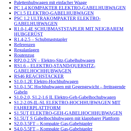
Palettenhubwagen mit einfacher Waage
PC 1.4 KOMPAKTER ELEKTRO-GABELHUBWAGEN
PC1.5 ELEKTRO-GABELHUBWAGEN
PSC 1.2 ULTRAKOMPAKTER ELEKTRO-
GABELHUBWAGEN
R1.0-1.4E SCHUBMASTSTAPLER MIT NEIGBAREM
HUBGERÜST
R1.4-2.5 – Schubmaststapler
Referenzen
Regalanlagen
Routenzug
RP2.0-2.5N – Elektro-Sitz-Gabelhubwagen
RS1.6 – ELEKTRO-STAND/QUERSITZ-
GABELHOCHHUBWAGEN
RS46 REACHSTACKER
S1.0-1.2E Elektro-Hochhubwagen
S1.0-1.5C Hochhubwagen mit Gegengewicht – freitragende
Gabeln
S1.0-2.0, S1.2-1.6 IL Elektro-Geh-Gabelhochubwagen
S1.2-2.0S-IL-SL ELEKTRO-HOCHHUBWAGEN MIT
FAHRERPLATTFORM
S1.5UT ELEKTRO-GEH-GABELHOCHHUBWAGEN
S1.5UT S Gabelhochhubwagen mit klappbarer Plattform
S2.0-3.5FT – Kompakte Gas-Gabelstapler
S4.0-5.5FT – Kompakte Gas-Gabelstapler