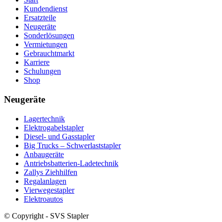
Kundendienst
Ersatzteile
Neugeräte
Sonderlösungen
Vermietungen
Gebrauchtmarkt
Karriere
Schulungen
Shop
Neugeräte
Lagertechnik
Elektrogabelstapler
Diesel- und Gasstapler
Big Trucks – Schwerlaststapler
Anbaugeräte
Antriebsbatterien-Ladetechnik
Zallys Ziehhilfen
Regalanlagen
Vierwegestapler
Elektroautos
© Copyright - SVS Stapler