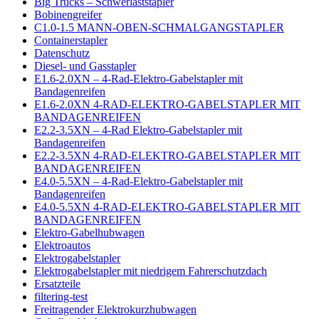
Big Trucks – Schwerlaststapler
Bobinengreifer
C1.0-1.5 MANN-OBEN-SCHMALGANGSTAPLER
Containerstapler
Datenschutz
Diesel- und Gasstapler
E1.6-2.0XN – 4-Rad-Elektro-Gabelstapler mit
Bandagenreifen
E1.6-2.0XN 4-RAD-ELEKTRO-GABELSTAPLER MIT
BANDAGENREIFEN
E2.2-3.5XN – 4-Rad Elektro-Gabelstapler mit
Bandagenreifen
E2.2-3.5XN 4-RAD-ELEKTRO-GABELSTAPLER MIT
BANDAGENREIFEN
E4.0-5.5XN – 4-Rad-Elektro-Gabelstapler mit
Bandagenreifen
E4.0-5.5XN 4-RAD-ELEKTRO-GABELSTAPLER MIT
BANDAGENREIFEN
Elektro-Gabelhubwagen
Elektroautos
Elektrogabelstapler
Elektrogabelstapler mit niedrigem Fahrerschutzdach
Ersatzteile
filtering-test
Freitragender Elektrokurzhubwagen