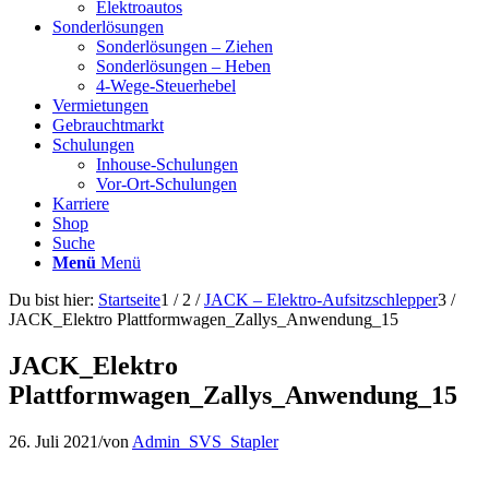
Elektroautos
Sonderlösungen
Sonderlösungen – Ziehen
Sonderlösungen – Heben
4-Wege-Steuerhebel
Vermietungen
Gebrauchtmarkt
Schulungen
Inhouse-Schulungen
Vor-Ort-Schulungen
Karriere
Shop
Suche
Menü
Menü
Du bist hier:
Startseite
1
/
2
/
JACK – Elektro-Aufsitzschlepper
3
/
JACK_Elektro Plattformwagen_Zallys_Anwendung_15
JACK_Elektro
Plattformwagen_Zallys_Anwendung_15
26. Juli 2021
/
von
Admin_SVS_Stapler