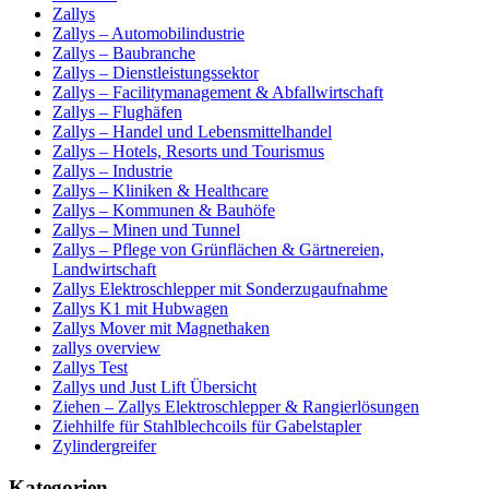
Zallys
Zallys – Automobilindustrie
Zallys – Baubranche
Zallys – Dienstleistungssektor
Zallys – Facilitymanagement & Abfallwirtschaft
Zallys – Flughäfen
Zallys – Handel und Lebensmittelhandel
Zallys – Hotels, Resorts und Tourismus
Zallys – Industrie
Zallys – Kliniken & Healthcare
Zallys – Kommunen & Bauhöfe
Zallys – Minen und Tunnel
Zallys – Pflege von Grünflächen & Gärtnereien,
Landwirtschaft
Zallys Elektroschlepper mit Sonderzugaufnahme
Zallys K1 mit Hubwagen
Zallys Mover mit Magnethaken
zallys overview
Zallys Test
Zallys und Just Lift Übersicht
Ziehen – Zallys Elektroschlepper & Rangierlösungen
Ziehhilfe für Stahlblechcoils für Gabelstapler
Zylindergreifer
Kategorien