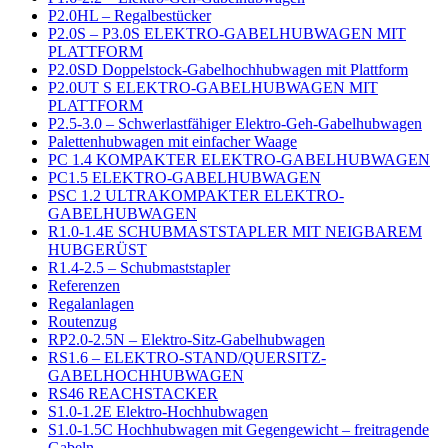
P2.0HL – Regalbestücker
P2.0S – P3.0S ELEKTRO-GABELHUBWAGEN MIT
PLATTFORM
P2.0SD Doppelstock-Gabelhochhubwagen mit Plattform
P2.0UT S ELEKTRO-GABELHUBWAGEN MIT
PLATTFORM
P2.5-3.0 – Schwerlastfähiger Elektro-Geh-Gabelhubwagen
Palettenhubwagen mit einfacher Waage
PC 1.4 KOMPAKTER ELEKTRO-GABELHUBWAGEN
PC1.5 ELEKTRO-GABELHUBWAGEN
PSC 1.2 ULTRAKOMPAKTER ELEKTRO-
GABELHUBWAGEN
R1.0-1.4E SCHUBMASTSTAPLER MIT NEIGBAREM
HUBGERÜST
R1.4-2.5 – Schubmaststapler
Referenzen
Regalanlagen
Routenzug
RP2.0-2.5N – Elektro-Sitz-Gabelhubwagen
RS1.6 – ELEKTRO-STAND/QUERSITZ-
GABELHOCHHUBWAGEN
RS46 REACHSTACKER
S1.0-1.2E Elektro-Hochhubwagen
S1.0-1.5C Hochhubwagen mit Gegengewicht – freitragende
Gabeln