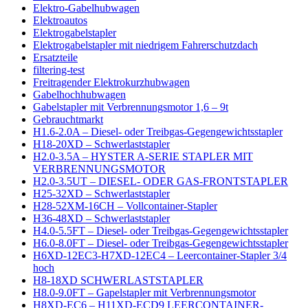
Elektro-Gabelhubwagen
Elektroautos
Elektrogabelstapler
Elektrogabelstapler mit niedrigem Fahrerschutzdach
Ersatzteile
filtering-test
Freitragender Elektrokurzhubwagen
Gabelhochhubwagen
Gabelstapler mit Verbrennungsmotor 1,6 – 9t
Gebrauchtmarkt
H1.6-2.0A – Diesel- oder Treibgas-Gegengewichtsstapler
H18-20XD – Schwerlaststapler
H2.0-3.5A – HYSTER A-SERIE STAPLER MIT
VERBRENNUNGSMOTOR
H2.0-3.5UT – DIESEL- ODER GAS-FRONTSTAPLER
H25-32XD – Schwerlaststapler
H28-52XM-16CH – Vollcontainer-Stapler
H36-48XD – Schwerlaststapler
H4.0-5.5FT – Diesel- oder Treibgas-Gegengewichtsstapler
H6.0-8.0FT – Diesel- oder Treibgas-Gegengewichtsstapler
H6XD-12EC3-H7XD-12EC4 – Leercontainer-Stapler 3/4
hoch
H8-18XD SCHWERLASTSTAPLER
H8.0-9.0FT – Gapelstapler mit Verbrennungsmotor
H8XD-EC6 – H11XD-ECD9 LEERCONTAINER-