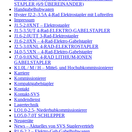
STAPLER (6/9 ÜBEREINANDER)
Handgabelhubwagen
Hyster J2.2–3.5A 4-Rad Elektrostapler mit Luftreifen
Impressum
J1.5-2.0XNT – Elektrostapler
J1.5-3.5UT 4-Rad-ELEKTRO-GABELSTAPLER
J1.6-2.0UTT 3-Rad-Elektrostapler
J1.6-2.0XN – 4-Rad-Elektro-Gabelstapler
J2.5-3.0XNL 4-RAD-ELEKTROSTAPLER
J4.0-5.5XN – 4-Rad-Elektro-Gabelstapler
J7.0-9.0XNL 4-RAD LITHIUM-IONEN
GABELSTAPLER
K1.0L / M / H – Mittel- und Hochubkommissionierer
Karriere
Kommissionierer
Kompaktgabelstapler
Kontakt
Kontakt-SVS
Kundendienst
Lagertechnik
LO1.0-2.5- Niederhubkommissionierer
LO5.0-7.0T SCHLEPPER
Neugeräte
News – Aktuelles von SVS Staplervertrieb
P1.6-2.2 – Elektro-Geh-Gabelhubwagen