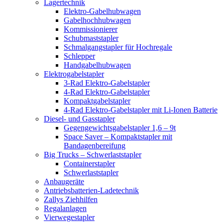
Lagertechnik
Elektro-Gabelhubwagen
Gabelhochhubwagen
Kommissionierer
Schubmaststapler
Schmalgangstapler für Hochregale
Schlepper
Handgabelhubwagen
Elektrogabelstapler
3-Rad Elektro-Gabelstapler
4-Rad Elektro-Gabelstapler
Kompaktgabelstapler
4-Rad Elektro-Gabelstapler mit Li-Ionen Batterie
Diesel- und Gasstapler
Gegengewichtsgabelstapler 1,6 – 9t
Space Saver – Kompaktstapler mit
Bandagenbereifung
Big Trucks – Schwerlaststapler
Containerstapler
Schwerlaststapler
Anbaugeräte
Antriebsbatterien-Ladetechnik
Zallys Ziehhilfen
Regalanlagen
Vierwegestapler