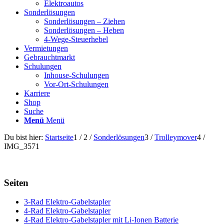
Elektroautos
Sonderlösungen
Sonderlösungen – Ziehen
Sonderlösungen – Heben
4-Wege-Steuerhebel
Vermietungen
Gebrauchtmarkt
Schulungen
Inhouse-Schulungen
Vor-Ort-Schulungen
Karriere
Shop
Suche
Menü
Menü
Du bist hier:
Startseite
1
/
2
/
Sonderlösungen
3
/
Trolleymover
4
/
IMG_3571
Seiten
3-Rad Elektro-Gabelstapler
4-Rad Elektro-Gabelstapler
4-Rad Elektro-Gabelstapler mit Li-Ionen Batterie