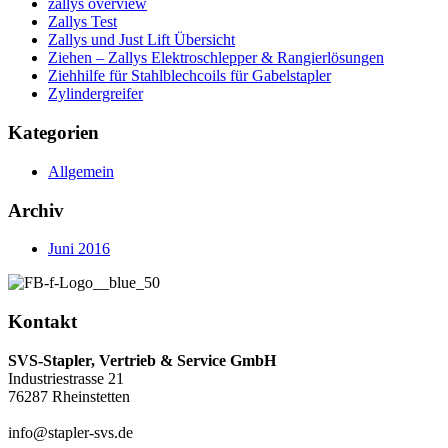
zallys overview
Zallys Test
Zallys und Just Lift Übersicht
Ziehen – Zallys Elektroschlepper & Rangierlösungen
Ziehhilfe für Stahlblechcoils für Gabelstapler
Zylindergreifer
Kategorien
Allgemein
Archiv
Juni 2016
Kontakt
SVS-Stapler, Vertrieb & Service GmbH
Industriestrasse 21
76287 Rheinstetten
info@stapler-svs.de