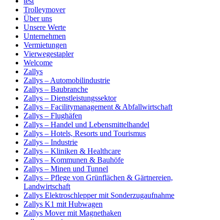
test
Trolleymover
Über uns
Unsere Werte
Unternehmen
Vermietungen
Vierwegestapler
Welcome
Zallys
Zallys – Automobilindustrie
Zallys – Baubranche
Zallys – Dienstleistungssektor
Zallys – Facilitymanagement & Abfallwirtschaft
Zallys – Flughäfen
Zallys – Handel und Lebensmittelhandel
Zallys – Hotels, Resorts und Tourismus
Zallys – Industrie
Zallys – Kliniken & Healthcare
Zallys – Kommunen & Bauhöfe
Zallys – Minen und Tunnel
Zallys – Pflege von Grünflächen & Gärtnereien,
Landwirtschaft
Zallys Elektroschlepper mit Sonderzugaufnahme
Zallys K1 mit Hubwagen
Zallys Mover mit Magnethaken