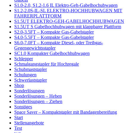
S1.0-2.0, S1.2-1.6 IL Elektro-Geh-Gabelhochubwagen
S1.2-2.0S-IL-SL ELEKTRO-HOCHHUBWAGEN MIT
FAHRERPLATTFORM
S1.5UT ELEKTRO-GEH-GABELHOCHHUBWAGEN
S1.5UT S Gabelhochhubwagen mit klappbarer Plattform
S2.0-3.5FT – Kompakte Gas-Gabelstapler
S4.0-5.5FT – Kompakte Gas-Gabelstapler
S6.0-7.0FT – Kompakte Diesel- oder Treibgas-
Gegengewichtsstapler
SC1.0 Kompakter Gabelhochhubwagen
Schlepper
Schmalgangstapler für Hochregale
Schubmaststapler
Schulungen
Schwerlaststapler
Shop
Sonderlösungen
Sonderlösungen – Heben
Sonderlösungen – Ziehen
Sonstiges
Space Saver – Kompaktstapler mit Bandagenbereifung
Start
Stellenangebote
Test