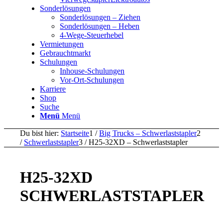
Sonderlösungen
Sonderlösungen – Ziehen
Sonderlösungen – Heben
4-Wege-Steuerhebel
Vermietungen
Gebrauchtmarkt
Schulungen
Inhouse-Schulungen
Vor-Ort-Schulungen
Karriere
Shop
Suche
Menü
Menü
Du bist hier:
Startseite
1
/
Big Trucks – Schwerlaststapler
2
/
Schwerlaststapler
3
/
H25-32XD – Schwerlaststapler
H25-32XD
SCHWERLASTSTAPLER