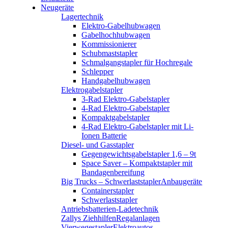
Neugeräte
Lagertechnik
Elektro-Gabelhubwagen
Gabelhochhubwagen
Kommissionierer
Schubmaststapler
Schmalgangstapler für Hochregale
Schlepper
Handgabelhubwagen
Elektrogabelstapler
3-Rad Elektro-Gabelstapler
4-Rad Elektro-Gabelstapler
Kompaktgabelstapler
4-Rad Elektro-Gabelstapler mit Li-
Ionen Batterie
Diesel- und Gasstapler
Gegengewichtsgabelstapler 1,6 – 9t
Space Saver – Kompaktstapler mit
Bandagenbereifung
Big Trucks – Schwerlaststapler
Anbaugeräte
Containerstapler
Schwerlaststapler
Antriebsbatterien-Ladetechnik
Zallys Ziehhilfen
Regalanlagen
Vierwegestapler
Elektroautos