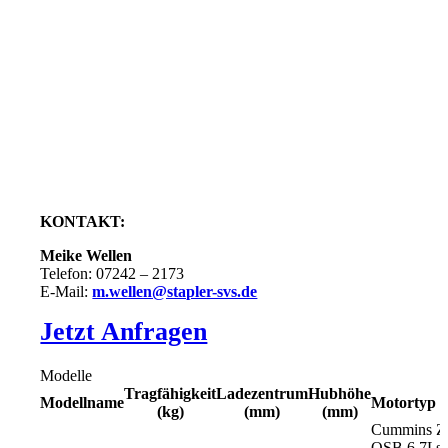
KONTAKT:
Meike Wellen
Telefon: 07242 – 2173
E-Mail:
m.wellen@stapler-svs.de
Jetzt Anfragen
Modelle
Tragfähigkeit
Ladezentrum
Hubhöhe
Modellname
Motortyp
(kg)
(mm)
(mm)
Cummins
Z
QSB 6.7L
s