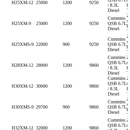
H25XM-12
25000
1200
9250
/ 8.3L
H
Diesel
T
Z
Cummins
s
H25XM-9
25000
1200
9250
QSB 6.7L
H
Diesel
T
Z
Cummins
s
H25XMS-9
22000
900
9250
QSB 6.7L
H
Diesel
T
Cummins
Z
QSB 6.7L
s
H28XM-12
28000
1200
9860
/ 8.3L
H
Diesel
T
Cummins
Z
QSB 6.7L
s
H30XM-12
30000
1200
9860
/ 8.3L
H
Diesel
T
Z
Cummins
s
H30XMS-9
29700
900
9860
QSB 6.7L
H
Diesel
T
Cummins
Z
QSB 6.7L
s
H32XM-12
32000
1200
9860