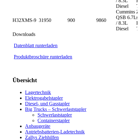
/ 8.3L
H
Diesel
T
Cummins
Z
QSB 6.7L
s
H32XMS-9
31950
900
9860
/ 8.3L
H
Diesel
T
Downloads
Datenblatt runterladen
Produktbroschüre runterladen
Übersicht
Lagertechnik
Elektrogabelstapler
Diesel- und Gasstapler
Big Trucks – Schwerlaststapler
Schwerlaststapler
Containerstapler
Anbaugeräte
Antriebsbatterien-Ladetechnik
Zallys Ziehhilfen