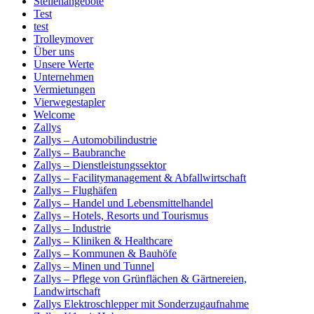
Stellenangebote
Test
test
Trolleymover
Über uns
Unsere Werte
Unternehmen
Vermietungen
Vierwegestapler
Welcome
Zallys
Zallys – Automobilindustrie
Zallys – Baubranche
Zallys – Dienstleistungssektor
Zallys – Facilitymanagement & Abfallwirtschaft
Zallys – Flughäfen
Zallys – Handel und Lebensmittelhandel
Zallys – Hotels, Resorts und Tourismus
Zallys – Industrie
Zallys – Kliniken & Healthcare
Zallys – Kommunen & Bauhöfe
Zallys – Minen und Tunnel
Zallys – Pflege von Grünflächen & Gärtnereien,
Landwirtschaft
Zallys Elektroschlepper mit Sonderzugaufnahme