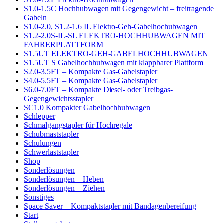
S1.0-1.5C Hochhubwagen mit Gegengewicht – freitragende
Gabeln
S1.0-2.0, S1.2-1.6 IL Elektro-Geh-Gabelhochubwagen
S1.2-2.0S-IL-SL ELEKTRO-HOCHHUBWAGEN MIT
FAHRERPLATTFORM
S1.5UT ELEKTRO-GEH-GABELHOCHHUBWAGEN
S1.5UT S Gabelhochhubwagen mit klappbarer Plattform
S2.0-3.5FT – Kompakte Gas-Gabelstapler
S4.0-5.5FT – Kompakte Gas-Gabelstapler
S6.0-7.0FT – Kompakte Diesel- oder Treibgas-
Gegengewichtsstapler
SC1.0 Kompakter Gabelhochhubwagen
Schlepper
Schmalgangstapler für Hochregale
Schubmaststapler
Schulungen
Schwerlaststapler
Shop
Sonderlösungen
Sonderlösungen – Heben
Sonderlösungen – Ziehen
Sonstiges
Space Saver – Kompaktstapler mit Bandagenbereifung
Start