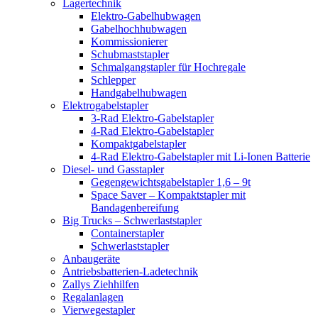
Lagertechnik
Elektro-Gabelhubwagen
Gabelhochhubwagen
Kommissionierer
Schubmaststapler
Schmalgangstapler für Hochregale
Schlepper
Handgabelhubwagen
Elektrogabelstapler
3-Rad Elektro-Gabelstapler
4-Rad Elektro-Gabelstapler
Kompaktgabelstapler
4-Rad Elektro-Gabelstapler mit Li-Ionen Batterie
Diesel- und Gasstapler
Gegengewichtsgabelstapler 1,6 – 9t
Space Saver – Kompaktstapler mit
Bandagenbereifung
Big Trucks – Schwerlaststapler
Containerstapler
Schwerlaststapler
Anbaugeräte
Antriebsbatterien-Ladetechnik
Zallys Ziehhilfen
Regalanlagen
Vierwegestapler