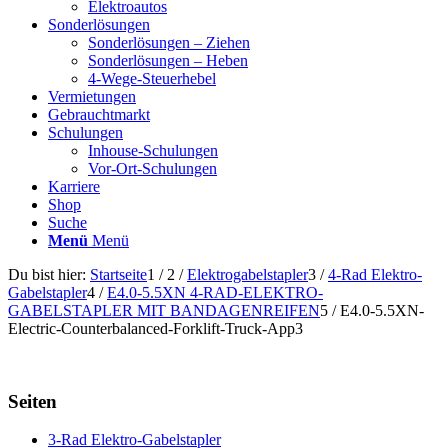
Elektroautos
Sonderlösungen
Sonderlösungen – Ziehen
Sonderlösungen – Heben
4-Wege-Steuerhebel
Vermietungen
Gebrauchtmarkt
Schulungen
Inhouse-Schulungen
Vor-Ort-Schulungen
Karriere
Shop
Suche
Menü
Menü
Du bist hier:
Startseite
1
/
2
/
Elektrogabelstapler
3
/
4-Rad Elektro-
Gabelstapler
4
/
E4.0-5.5XN 4-RAD-ELEKTRO-
GABELSTAPLER MIT BANDAGENREIFEN
5
/
E4.0-5.5XN-
Electric-Counterbalanced-Forklift-Truck-App3
Seiten
3-Rad Elektro-Gabelstapler