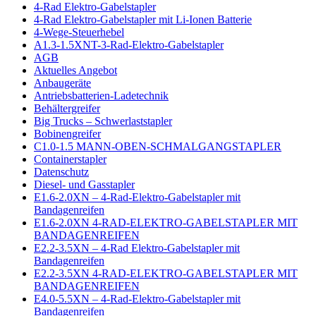
4-Rad Elektro-Gabelstapler
4-Rad Elektro-Gabelstapler mit Li-Ionen Batterie
4-Wege-Steuerhebel
A1.3-1.5XNT-3-Rad-Elektro-Gabelstapler
AGB
Aktuelles Angebot
Anbaugeräte
Antriebsbatterien-Ladetechnik
Behältergreifer
Big Trucks – Schwerlaststapler
Bobinengreifer
C1.0-1.5 MANN-OBEN-SCHMALGANGSTAPLER
Containerstapler
Datenschutz
Diesel- und Gasstapler
E1.6-2.0XN – 4-Rad-Elektro-Gabelstapler mit
Bandagenreifen
E1.6-2.0XN 4-RAD-ELEKTRO-GABELSTAPLER MIT
BANDAGENREIFEN
E2.2-3.5XN – 4-Rad Elektro-Gabelstapler mit
Bandagenreifen
E2.2-3.5XN 4-RAD-ELEKTRO-GABELSTAPLER MIT
BANDAGENREIFEN
E4.0-5.5XN – 4-Rad-Elektro-Gabelstapler mit
Bandagenreifen