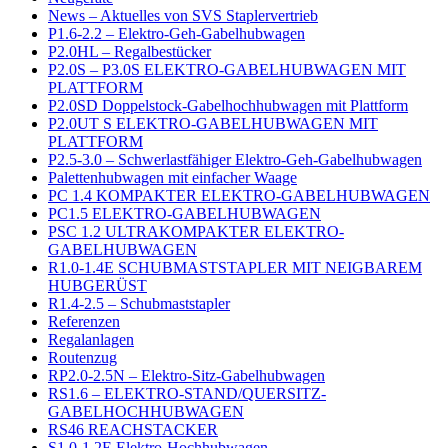
News – Aktuelles von SVS Staplervertrieb
P1.6-2.2 – Elektro-Geh-Gabelhubwagen
P2.0HL – Regalbestücker
P2.0S – P3.0S ELEKTRO-GABELHUBWAGEN MIT
PLATTFORM
P2.0SD Doppelstock-Gabelhochhubwagen mit Plattform
P2.0UT S ELEKTRO-GABELHUBWAGEN MIT
PLATTFORM
P2.5-3.0 – Schwerlastfähiger Elektro-Geh-Gabelhubwagen
Palettenhubwagen mit einfacher Waage
PC 1.4 KOMPAKTER ELEKTRO-GABELHUBWAGEN
PC1.5 ELEKTRO-GABELHUBWAGEN
PSC 1.2 ULTRAKOMPAKTER ELEKTRO-
GABELHUBWAGEN
R1.0-1.4E SCHUBMASTSTAPLER MIT NEIGBAREM
HUBGERÜST
R1.4-2.5 – Schubmaststapler
Referenzen
Regalanlagen
Routenzug
RP2.0-2.5N – Elektro-Sitz-Gabelhubwagen
RS1.6 – ELEKTRO-STAND/QUERSITZ-
GABELHOCHHUBWAGEN
RS46 REACHSTACKER
S1.0-1.2E Elektro-Hochhubwagen