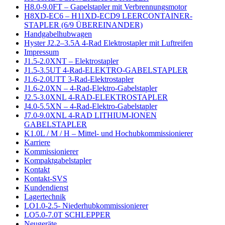
H8.0-9.0FT – Gapelstapler mit Verbrennungsmotor
H8XD-EC6 – H11XD-ECD9 LEERCONTAINER-
STAPLER (6/9 ÜBEREINANDER)
Handgabelhubwagen
Hyster J2.2–3.5A 4-Rad Elektrostapler mit Luftreifen
Impressum
J1.5-2.0XNT – Elektrostapler
J1.5-3.5UT 4-Rad-ELEKTRO-GABELSTAPLER
J1.6-2.0UTT 3-Rad-Elektrostapler
J1.6-2.0XN – 4-Rad-Elektro-Gabelstapler
J2.5-3.0XNL 4-RAD-ELEKTROSTAPLER
J4.0-5.5XN – 4-Rad-Elektro-Gabelstapler
J7.0-9.0XNL 4-RAD LITHIUM-IONEN
GABELSTAPLER
K1.0L / M / H – Mittel- und Hochubkommissionierer
Karriere
Kommissionierer
Kompaktgabelstapler
Kontakt
Kontakt-SVS
Kundendienst
Lagertechnik
LO1.0-2.5- Niederhubkommissionierer
LO5.0-7.0T SCHLEPPER
Neugeräte