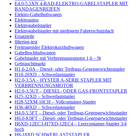
E4.0-5.5XN 4-RAD-ELEKTRO-GABELSTAPLER MIT
BANDAGENREIFEN
Elektro-Gabelhubwagen
Elektroautos
Elektrogabelstapler
Elektrogabelstapler mit niedrigem Fahrerschutzdach
Ersatzteile
filtering-test
Freitragender Elektrokurzhubwagen
Gabelhochhubwagen
Gabelstapler mit Verbrennungsmotor 1,6 – 9t
Gebrauchtmarkt
H1.6-2.0A – Diesel- oder Treibgas-Gegengewichtsstapler
H18-20XD – Schwerlaststapler
H2.0-3.5A – HYSTER A-SERIE STAPLER MIT
VERBRENNUNGSMOTOR
H2.0-3.5UT – DIESEL- ODER GAS-FRONTSTAPLER
H25-32XD – Schwerlaststapler
H28-52XM-16CH – Vollcontainer-Stapler
H36-48XD – Schwerlaststapler
H4.0-5.5FT – Diesel- oder Treibgas-Gegengewichtsstapler
H6.0-8.0FT – Diesel- oder Treibgas-Gegengewichtsstapler
H6XD-12EC3-H7XD-12EC4 – Leercontainer-Stapler 3/4
hoch
H8-18XD SCHWERLASTSTAPLER