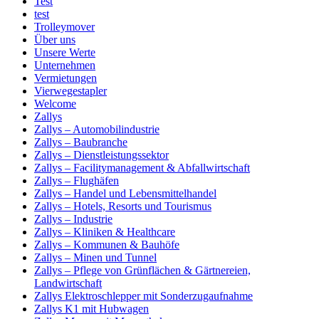
Test
test
Trolleymover
Über uns
Unsere Werte
Unternehmen
Vermietungen
Vierwegestapler
Welcome
Zallys
Zallys – Automobilindustrie
Zallys – Baubranche
Zallys – Dienstleistungssektor
Zallys – Facilitymanagement & Abfallwirtschaft
Zallys – Flughäfen
Zallys – Handel und Lebensmittelhandel
Zallys – Hotels, Resorts und Tourismus
Zallys – Industrie
Zallys – Kliniken & Healthcare
Zallys – Kommunen & Bauhöfe
Zallys – Minen und Tunnel
Zallys – Pflege von Grünflächen & Gärtnereien,
Landwirtschaft
Zallys Elektroschlepper mit Sonderzugaufnahme
Zallys K1 mit Hubwagen