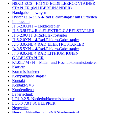
H8XD-EC6 – H11XD-ECD9 LEERCONTAINER-
STAPLER (6/9 ÜBEREINANDER)
Handgabelhubwagen
Hyster J2.2–3.5A 4-Rad Elektrostapler mit Luftreifen
Impressum
J1.5-2.0XNT – Elektrostapler
J1.5-3.5UT 4-Rad-ELEKTRO-GABELSTAPLER
J1.6-2.0UTT 3-Rad-Elektrostapler
J1.6-2.0XN – 4-Rad-Elektro-Gabelstapler
J2.5-3.0XNL 4-RAD-ELEKTROSTAPLER
J4.0-5.5XN – 4-Rad-Elektro-Gabelstapler
J7.0-9.0XNL 4-RAD LITHIUM-IONEN
GABELSTAPLER
K1.0L / M / H – Mittel- und Hochubkommissionierer
Karriere
Kommissionierer
Kompaktgabelstapler
Kontakt
Kontakt-SVS
Kundendienst
Lagertechnik
LO1.0-2.5- Niederhubkommissionierer
LO5.0-7.0T SCHLEPPER
Neugeräte
News – Aktuelles von SVS Staplervertrieb