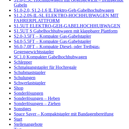
Gabeln
S1.0-2.0, S1.2-1.6 IL Elektro-Geh-Gabelhochubwagen
S1.2-2.0S-IL-SL ELEKTRO-HOCHHUBWAGEN MIT
FAHRERPLATTFORM
S1.5UT ELEKTRO-GEH-GABELHOCHHUBWAGEN
S1.5UT S Gabelhochhubwagen mit klappbarer Plattform
S2.0-3.5FT – Kompakte Gas-Gabelstapler
S4.0-5.5FT – Kompakte Gas-Gabelstapler
S6.0-7.0FT – Kompakte Diesel- oder Treibgas-
Gegengewichtsstapler
SC1.0 Kompakter Gabelhochhubwagen
Schlepper
Schmalgangstapler für Hochregale
Schubmaststapler
Schulungen
Schwerlaststapler
Shop
Sonderlösungen
Sonderlösungen – Heben
Sonderlösungen – Ziehen
Sonstiges
Space Saver – Kompaktstapler mit Bandagenbereifung
Start
Stellenangebote