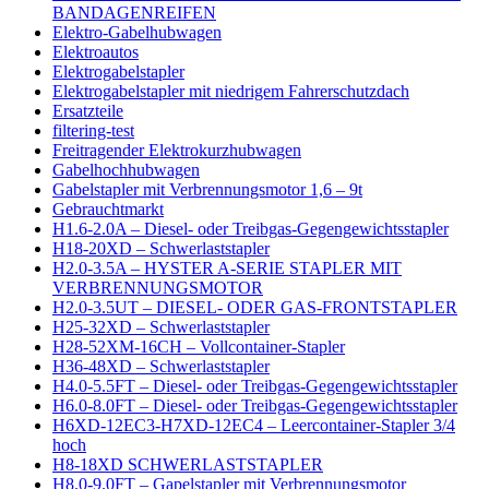
BANDAGENREIFEN
Elektro-Gabelhubwagen
Elektroautos
Elektrogabelstapler
Elektrogabelstapler mit niedrigem Fahrerschutzdach
Ersatzteile
filtering-test
Freitragender Elektrokurzhubwagen
Gabelhochhubwagen
Gabelstapler mit Verbrennungsmotor 1,6 – 9t
Gebrauchtmarkt
H1.6-2.0A – Diesel- oder Treibgas-Gegengewichtsstapler
H18-20XD – Schwerlaststapler
H2.0-3.5A – HYSTER A-SERIE STAPLER MIT
VERBRENNUNGSMOTOR
H2.0-3.5UT – DIESEL- ODER GAS-FRONTSTAPLER
H25-32XD – Schwerlaststapler
H28-52XM-16CH – Vollcontainer-Stapler
H36-48XD – Schwerlaststapler
H4.0-5.5FT – Diesel- oder Treibgas-Gegengewichtsstapler
H6.0-8.0FT – Diesel- oder Treibgas-Gegengewichtsstapler
H6XD-12EC3-H7XD-12EC4 – Leercontainer-Stapler 3/4
hoch
H8-18XD SCHWERLASTSTAPLER
H8.0-9.0FT – Gapelstapler mit Verbrennungsmotor