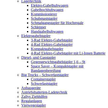
Lagertechnik
Elektro-Gabelhubwagen
Gabelhochhubwagen
Kommissionierer
Schubmaststapler
Schmalgangstapler für Hochregale
Schlepper
Handgabelhubwagen
Elektrogabelstapler
3-Rad Elektro-Gabelstapler
4-Rad Elektro-Gabelstapler
Kompaktgabelstapler
4-Rad Elektro-Gabelstapler mit Li-Ionen Batterie
Diesel- und Gasstapler
Gegengewichtsgabelstapler 1,6 – 9t
Space Saver – Kompaktstapler mit
Bandagenbereifung
Big Trucks – Schwerlaststapler
Containerstapler
Schwerlaststapler
Anbaugeräte
Antriebsbatterien-Ladetechnik
Zallys Ziehhilfen
Regalanlagen
Vierwegestapler