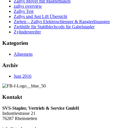
Zallys Mover mit Magnethaken
zallys overview
Zallys Test
Zallys und Just Lift Übersicht
Ziehen – Zallys Elektroschlepper & Rangierlösungen
Ziehhilfe für Stahlblechcoils für Gabelstapler
Zylindergreifer
Kategorien
Allgemein
Archiv
Juni 2016
Kontakt
SVS-Stapler, Vertrieb & Service GmbH
Industriestrasse 21
76287 Rheinstetten