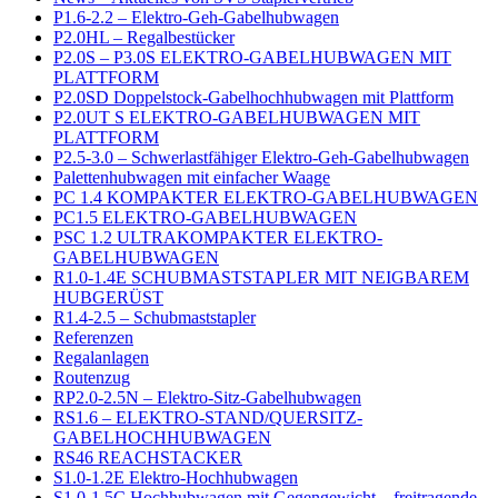
P1.6-2.2 – Elektro-Geh-Gabelhubwagen
P2.0HL – Regalbestücker
P2.0S – P3.0S ELEKTRO-GABELHUBWAGEN MIT
PLATTFORM
P2.0SD Doppelstock-Gabelhochhubwagen mit Plattform
P2.0UT S ELEKTRO-GABELHUBWAGEN MIT
PLATTFORM
P2.5-3.0 – Schwerlastfähiger Elektro-Geh-Gabelhubwagen
Palettenhubwagen mit einfacher Waage
PC 1.4 KOMPAKTER ELEKTRO-GABELHUBWAGEN
PC1.5 ELEKTRO-GABELHUBWAGEN
PSC 1.2 ULTRAKOMPAKTER ELEKTRO-
GABELHUBWAGEN
R1.0-1.4E SCHUBMASTSTAPLER MIT NEIGBAREM
HUBGERÜST
R1.4-2.5 – Schubmaststapler
Referenzen
Regalanlagen
Routenzug
RP2.0-2.5N – Elektro-Sitz-Gabelhubwagen
RS1.6 – ELEKTRO-STAND/QUERSITZ-
GABELHOCHHUBWAGEN
RS46 REACHSTACKER
S1.0-1.2E Elektro-Hochhubwagen
S1.0-1.5C Hochhubwagen mit Gegengewicht – freitragende