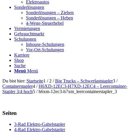
Elektroautos
Sonderlösungen
Sonderlösungen – Ziehen
Sonderlösungen – Heben
4-Wege-Steuerhebel
Vermietungen
Gebrauchtmarkt
Schulungen
Inhouse-Schulungen
Vor-Ort-Schulungen
Karriere
Shop
Suche
Menü
Menü
Du bist hier:
Startseite
1
/
2
/
Big Trucks – Schwerlaststapler
3
/
Containerstapler
4
/
H6XD-12EC3-H7XD-12EC4 – Leercontainer-
Stapler 3/4 hoch
5
/
h6xm-12ec3-h7xm_leercontainerstapler_3
Seiten
3-Rad Elektro-Gabelstapler
4-Rad Elektro-Gabelstapler