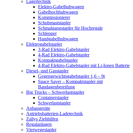
Lagertechnik
Elektro-Gabelhubwagen
Gabelhochhubwagen
Kommissionierer
Schubmaststapler
Schmalgangstapler für Hochregale
Schlepper
Handgabelhubwagen
Elektrogabelstapler
3-Rad Elektro-Gabelstapler
4-Rad Elektro-Gabelstapler
Kompaktgabelstapler
4-Rad Elektro-Gabelstapler mit Li-Ionen Batterie
Diesel- und Gasstapler
Gegengewichtsgabelstapler 1,6 – 9t
Space Saver – Kompaktstapler mit
Bandagenbereifung
Big Trucks – Schwerlaststapler
Containerstapler
Schwerlaststapler
Anbaugeräte
Antriebsbatterien-Ladetechnik
Zallys Ziehhilfen
Regalanlagen
Vierwegestapler