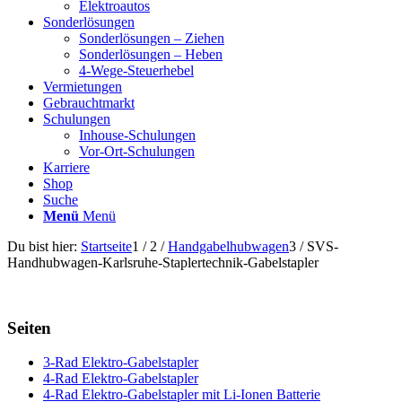
Elektroautos
Sonderlösungen
Sonderlösungen – Ziehen
Sonderlösungen – Heben
4-Wege-Steuerhebel
Vermietungen
Gebrauchtmarkt
Schulungen
Inhouse-Schulungen
Vor-Ort-Schulungen
Karriere
Shop
Suche
Menü
Menü
Du bist hier:
Startseite
1
/
2
/
Handgabelhubwagen
3
/
SVS-
Handhubwagen-Karlsruhe-Staplertechnik-Gabelstapler
Seiten
3-Rad Elektro-Gabelstapler
4-Rad Elektro-Gabelstapler
4-Rad Elektro-Gabelstapler mit Li-Ionen Batterie