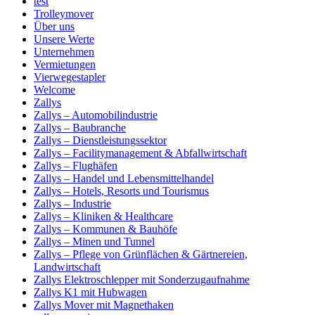
test
Trolleymover
Über uns
Unsere Werte
Unternehmen
Vermietungen
Vierwegestapler
Welcome
Zallys
Zallys – Automobilindustrie
Zallys – Baubranche
Zallys – Dienstleistungssektor
Zallys – Facilitymanagement & Abfallwirtschaft
Zallys – Flughäfen
Zallys – Handel und Lebensmittelhandel
Zallys – Hotels, Resorts und Tourismus
Zallys – Industrie
Zallys – Kliniken & Healthcare
Zallys – Kommunen & Bauhöfe
Zallys – Minen und Tunnel
Zallys – Pflege von Grünflächen & Gärtnereien,
Landwirtschaft
Zallys Elektroschlepper mit Sonderzugaufnahme
Zallys K1 mit Hubwagen
Zallys Mover mit Magnethaken