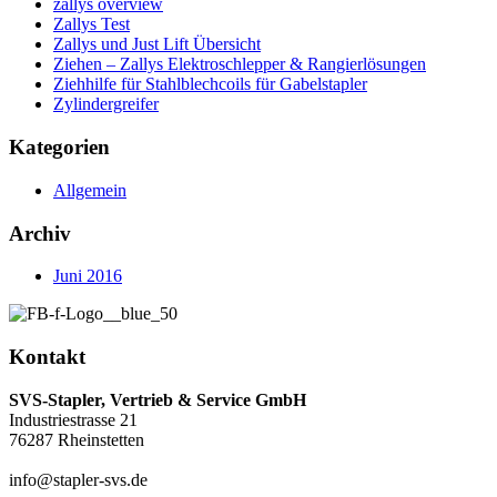
zallys overview
Zallys Test
Zallys und Just Lift Übersicht
Ziehen – Zallys Elektroschlepper & Rangierlösungen
Ziehhilfe für Stahlblechcoils für Gabelstapler
Zylindergreifer
Kategorien
Allgemein
Archiv
Juni 2016
Kontakt
SVS-Stapler, Vertrieb & Service GmbH
Industriestrasse 21
76287 Rheinstetten
info@stapler-svs.de