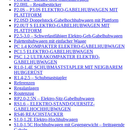
P2.0HL – Regalbestücker
P2.0S – P3.0S ELEKTRO-GABELHUBWAGEN MIT
PLATTFORM
P2.0SD Doppelstock-Gabelhochhubwagen mit Plattform
P2.0UT S ELEKTRO-GABELHUBWAGEN MIT
PLATTFORM
P2.5-3.0 – Schwerlastfähiger Elektro-Geh-Gabelhubwagen
Palettenhubwagen mit einfacher Waage
PC 1.4 KOMPAKTER ELEKTRO-GABELHUBWAGEN
PC1.5 ELEKTRO-GABELHUBWAGEN
PSC 1.2 ULTRAKOMPAKTER ELEKTRO-
GABELHUBWAGEN
R1.0-1.4E SCHUBMASTSTAPLER MIT NEIGBAREM
HUBGERÜST
R1.4-2.5 – Schubmaststapler
Referenzen
Regalanlagen
Routenzug
RP2.0-2.5N – Elektro-Sitz-Gabelhubwagen
RS1.6 – ELEKTRO-STAND/QUERSITZ-
GABELHOCHHUBWAGEN
RS46 REACHSTACKER
S1.0-1.2E Elektro-Hochhubwagen
S1.0-1.5C Hochhubwagen mit Gegengewicht – freitragende
Gabeln