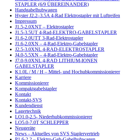
STAPLER (6/9 ÜBEREINANDER)
Handgabelhubwagen
Hyster J2.2–3.5A 4-Rad Elektrostapler mit Luftreifen
Impressum
J1.5-2.0XNT – Elektrostapler
J1.5-3.5UT 4-Rad-ELEKTRO-GABELSTAPLER
J1.6-2.0UTT 3-Rad-Elektrostapler
J1.6-2.0XN – 4-Rad-Elektro-Gabelstapler
J2.5-3.0XNL 4-RAD-ELEKTROSTAPLER
J4.0-5.5XN – 4-Rad-Elektro-Gabelstapler
J7.0-9.0XNL 4-RAD LITHIUM-IONEN
GABELSTAPLER
K1.0L / M / H – Mittel- und Hochubkommissionierer
Karriere
Kommissionierer
Kompaktgabelstapler
Kontakt
Kontakt-SVS
Kundendienst
Lagertechnik
LO1.0-2.5- Niederhubkommissionierer
LO5.0-7.0T SCHLEPPER
Neugeräte
News – Aktuelles von SVS Staplervertrieb
P1.6-2.2 – Elektro-Geh-Gabelhubwagen