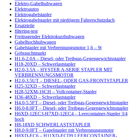
Elektro-Gabelhubwagen
Elektroautos
Elektrogabelstapler
Elektrogabelstapler mit niedrigem Fahrerschutzdach
Ersatzteile
filtering-test
Freitragender Elektrokurzhubwagen
Gabelhochhubwagen
Gabelstapler mit Verbrennungsmotor 1,6 – 9t
Gebrauchtmarkt
H1.6-2.0A – Diesel- oder Treibgas-Gegengewichtsstapler
H18-20XD – Schwerlaststapler
H2.0-3.5A – HYSTER A-SERIE STAPLER MIT
VERBRENNUNGSMOTOR
H2.0-3.5UT – DIESEL- ODER GAS-FRONTSTAPLER
H25-32XD – Schwerlaststapler
H28-52XM-16CH – Vollcontainer-Stapler
H36-48XD – Schwerlaststapler
H4.0-5.5FT – Diesel- oder Treibgas-Gegengewichtsstapler
H6.0-8.0FT – Diesel- oder Treibgas-Gegengewichtsstapler
H6XD-12EC3-H7XD-12EC4 – Leercontainer-Stapler 3/4
hoch
H8-18XD SCHWERLASTSTAPLER
H8.0-9.0FT – Gapelstapler mit Verbrennungsmotor
H8XD-EC6 – H11XD-ECD9 LEERCONTAINER-