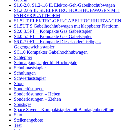
S1.0-2.0, S1.2-1.6 IL Elektro-Geh-Gabelhochubwagen
S1.2-2.0S-IL-SL ELEKTRO-HOCHHUBWAGEN MIT
FAHRERPLATTFORM
S1.5UT ELEKTRO-GEH-GABELHOCHHUBWAGEN
S1.5UT S Gabelhochhubwagen mit klappbarer Plattform
S2.0-3.5FT – Kompakte Gas-Gabelstapler
S4.0-5.5FT – Kompakte Gas-Gabelstapler
S6.0-7.0FT – Kompakte Diesel- oder Treibgas-
Gegengewichtsstapler
SC1.0 Kompakter Gabelhochhubwagen
Schlepper
Schmalgangstapler für Hochregale
Schubmaststapler
Schulungen
Schwerlaststapler
Shop
Sonderlösungen
Sonderlösungen – Heben
Sonderlösungen – Ziehen
Sonstiges
Space Saver – Kompaktstapler mit Bandagenbereifung
Start
Stellenangebote
Test