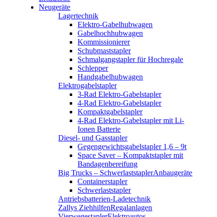
Neugeräte
Lagertechnik
Elektro-Gabelhubwagen
Gabelhochhubwagen
Kommissionierer
Schubmaststapler
Schmalgangstapler für Hochregale
Schlepper
Handgabelhubwagen
Elektrogabelstapler
3-Rad Elektro-Gabelstapler
4-Rad Elektro-Gabelstapler
Kompaktgabelstapler
4-Rad Elektro-Gabelstapler mit Li-
Ionen Batterie
Diesel- und Gasstapler
Gegengewichtsgabelstapler 1,6 – 9t
Space Saver – Kompaktstapler mit
Bandagenbereifung
Big Trucks – Schwerlaststapler
Anbaugeräte
Containerstapler
Schwerlaststapler
Antriebsbatterien-Ladetechnik
Zallys Ziehhilfen
Regalanlagen
Vierwegestapler
Elektroautos