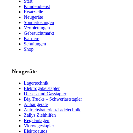
Start
Kundendienst
Ersatzteile
Neugeräte
Sonderlösungen
Vermietungen
Gebrauchtmarkt
Karriere
Schulungen
Shop
Neugeräte
Lagertechnik
Elektrogabelstapler
Diesel- und Gasstapler
Big Trucks – Schwerlaststapler
Anbaugeräte
Antriebsbatterien-Ladetechnik
Zallys Ziehhilfen
Regalanlagen
Vierwegestapler
Elektroautos