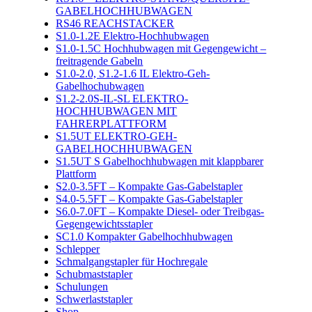
GABELHOCHHUBWAGEN
RS46 REACHSTACKER
S1.0-1.2E Elektro-Hochhubwagen
S1.0-1.5C Hochhubwagen mit Gegengewicht –
freitragende Gabeln
S1.0-2.0, S1.2-1.6 IL Elektro-Geh-
Gabelhochubwagen
S1.2-2.0S-IL-SL ELEKTRO-
HOCHHUBWAGEN MIT
FAHRERPLATTFORM
S1.5UT ELEKTRO-GEH-
GABELHOCHHUBWAGEN
S1.5UT S Gabelhochhubwagen mit klappbarer
Plattform
S2.0-3.5FT – Kompakte Gas-Gabelstapler
S4.0-5.5FT – Kompakte Gas-Gabelstapler
S6.0-7.0FT – Kompakte Diesel- oder Treibgas-
Gegengewichtsstapler
SC1.0 Kompakter Gabelhochhubwagen
Schlepper
Schmalgangstapler für Hochregale
Schubmaststapler
Schulungen
Schwerlaststapler
Shop