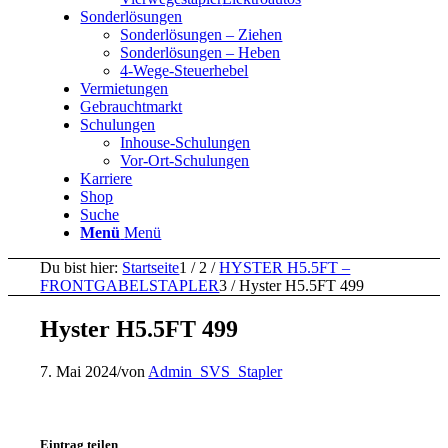
Sonderlösungen
Sonderlösungen – Ziehen
Sonderlösungen – Heben
4-Wege-Steuerhebel
Vermietungen
Gebrauchtmarkt
Schulungen
Inhouse-Schulungen
Vor-Ort-Schulungen
Karriere
Shop
Suche
Menü
Menü
Du bist hier:
Startseite
1
/
2
/
HYSTER H5.5FT –
FRONTGABELSTAPLER
3
/
Hyster H5.5FT 499
Hyster H5.5FT 499
7. Mai 2024
/
von
Admin_SVS_Stapler
Eintrag teilen