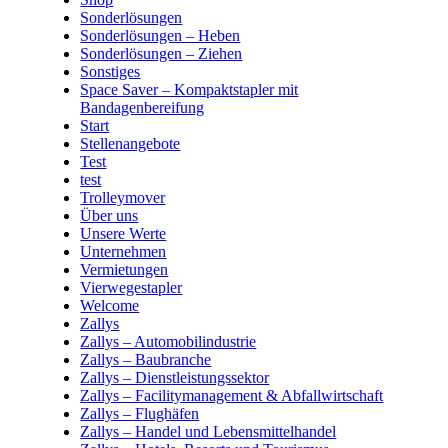
Sonderlösungen
Sonderlösungen – Heben
Sonderlösungen – Ziehen
Sonstiges
Space Saver – Kompaktstapler mit
Bandagenbereifung
Start
Stellenangebote
Test
test
Trolleymover
Über uns
Unsere Werte
Unternehmen
Vermietungen
Vierwegestapler
Welcome
Zallys
Zallys – Automobilindustrie
Zallys – Baubranche
Zallys – Dienstleistungssektor
Zallys – Facilitymanagement & Abfallwirtschaft
Zallys – Flughäfen
Zallys – Handel und Lebensmittelhandel