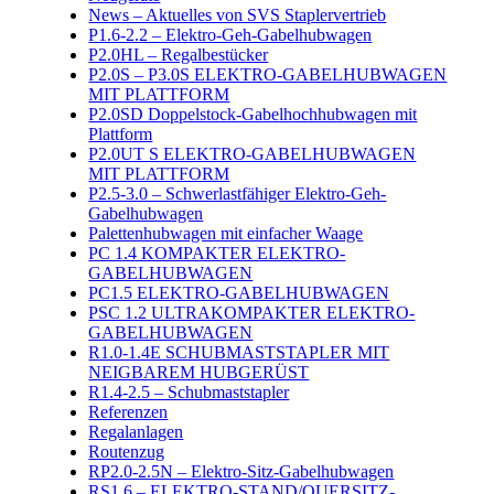
News – Aktuelles von SVS Staplervertrieb
P1.6-2.2 – Elektro-Geh-Gabelhubwagen
P2.0HL – Regalbestücker
P2.0S – P3.0S ELEKTRO-GABELHUBWAGEN
MIT PLATTFORM
P2.0SD Doppelstock-Gabelhochhubwagen mit
Plattform
P2.0UT S ELEKTRO-GABELHUBWAGEN
MIT PLATTFORM
P2.5-3.0 – Schwerlastfähiger Elektro-Geh-
Gabelhubwagen
Palettenhubwagen mit einfacher Waage
PC 1.4 KOMPAKTER ELEKTRO-
GABELHUBWAGEN
PC1.5 ELEKTRO-GABELHUBWAGEN
PSC 1.2 ULTRAKOMPAKTER ELEKTRO-
GABELHUBWAGEN
R1.0-1.4E SCHUBMASTSTAPLER MIT
NEIGBAREM HUBGERÜST
R1.4-2.5 – Schubmaststapler
Referenzen
Regalanlagen
Routenzug
RP2.0-2.5N – Elektro-Sitz-Gabelhubwagen
RS1.6 – ELEKTRO-STAND/QUERSITZ-