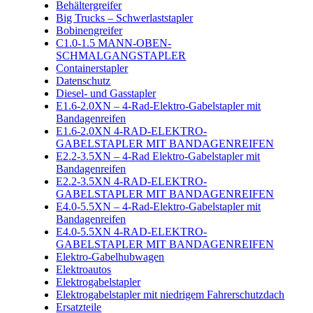
Behältergreifer
Big Trucks – Schwerlaststapler
Bobinengreifer
C1.0-1.5 MANN-OBEN-
SCHMALGANGSTAPLER
Containerstapler
Datenschutz
Diesel- und Gasstapler
E1.6-2.0XN – 4-Rad-Elektro-Gabelstapler mit
Bandagenreifen
E1.6-2.0XN 4-RAD-ELEKTRO-
GABELSTAPLER MIT BANDAGENREIFEN
E2.2-3.5XN – 4-Rad Elektro-Gabelstapler mit
Bandagenreifen
E2.2-3.5XN 4-RAD-ELEKTRO-
GABELSTAPLER MIT BANDAGENREIFEN
E4.0-5.5XN – 4-Rad-Elektro-Gabelstapler mit
Bandagenreifen
E4.0-5.5XN 4-RAD-ELEKTRO-
GABELSTAPLER MIT BANDAGENREIFEN
Elektro-Gabelhubwagen
Elektroautos
Elektrogabelstapler
Elektrogabelstapler mit niedrigem Fahrerschutzdach
Ersatzteile