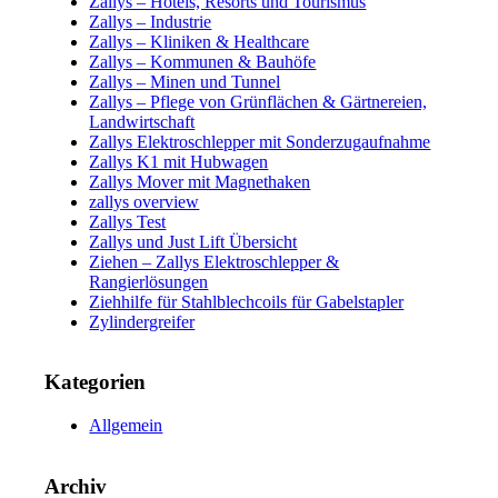
Zallys – Hotels, Resorts und Tourismus
Zallys – Industrie
Zallys – Kliniken & Healthcare
Zallys – Kommunen & Bauhöfe
Zallys – Minen und Tunnel
Zallys – Pflege von Grünflächen & Gärtnereien,
Landwirtschaft
Zallys Elektroschlepper mit Sonderzugaufnahme
Zallys K1 mit Hubwagen
Zallys Mover mit Magnethaken
zallys overview
Zallys Test
Zallys und Just Lift Übersicht
Ziehen – Zallys Elektroschlepper &
Rangierlösungen
Ziehhilfe für Stahlblechcoils für Gabelstapler
Zylindergreifer
Kategorien
Allgemein
Archiv