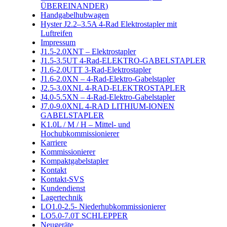
ÜBEREINANDER)
Handgabelhubwagen
Hyster J2.2–3.5A 4-Rad Elektrostapler mit
Luftreifen
Impressum
J1.5-2.0XNT – Elektrostapler
J1.5-3.5UT 4-Rad-ELEKTRO-GABELSTAPLER
J1.6-2.0UTT 3-Rad-Elektrostapler
J1.6-2.0XN – 4-Rad-Elektro-Gabelstapler
J2.5-3.0XNL 4-RAD-ELEKTROSTAPLER
J4.0-5.5XN – 4-Rad-Elektro-Gabelstapler
J7.0-9.0XNL 4-RAD LITHIUM-IONEN
GABELSTAPLER
K1.0L / M / H – Mittel- und
Hochubkommissionierer
Karriere
Kommissionierer
Kompaktgabelstapler
Kontakt
Kontakt-SVS
Kundendienst
Lagertechnik
LO1.0-2.5- Niederhubkommissionierer
LO5.0-7.0T SCHLEPPER
Neugeräte