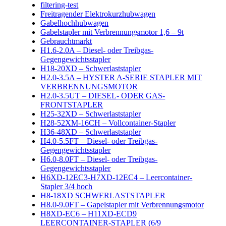
filtering-test
Freitragender Elektrokurzhubwagen
Gabelhochhubwagen
Gabelstapler mit Verbrennungsmotor 1,6 – 9t
Gebrauchtmarkt
H1.6-2.0A – Diesel- oder Treibgas-
Gegengewichtsstapler
H18-20XD – Schwerlaststapler
H2.0-3.5A – HYSTER A-SERIE STAPLER MIT
VERBRENNUNGSMOTOR
H2.0-3.5UT – DIESEL- ODER GAS-
FRONTSTAPLER
H25-32XD – Schwerlaststapler
H28-52XM-16CH – Vollcontainer-Stapler
H36-48XD – Schwerlaststapler
H4.0-5.5FT – Diesel- oder Treibgas-
Gegengewichtsstapler
H6.0-8.0FT – Diesel- oder Treibgas-
Gegengewichtsstapler
H6XD-12EC3-H7XD-12EC4 – Leercontainer-
Stapler 3/4 hoch
H8-18XD SCHWERLASTSTAPLER
H8.0-9.0FT – Gapelstapler mit Verbrennungsmotor
H8XD-EC6 – H11XD-ECD9
LEERCONTAINER-STAPLER (6/9