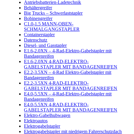
Antriebsbatterien-Ladetechnik
Behältergreifer
Big Trucks – Schwerlaststapler
Bobinengreifer
C1.0-1.5 MANN-OBEN-
SCHMALGANGSTAPLER
Containerstapler
Datenschutz
Diesel- und Gasstapler
E1.6-2.0XN – 4-Rad-Elektro-Gabelstapler mit
Bandagenreifen
E1.6-2.0XN 4-RAD-ELEKTRO-
GABELSTAPLER MIT BANDAGENREIFEN
E2.2-3.5XN – 4-Rad Elektro-Gabelstapler mit
Bandagenreifen
E2.2-3.5XN 4-RAD-ELEKTRO-
GABELSTAPLER MIT BANDAGENREIFEN
E4.0-5.5XN – 4-Rad-Elektro-Gabelstapler mit
Bandagenreifen
E4.0-5.5XN 4-RAD-ELEKTRO-
GABELSTAPLER MIT BANDAGENREIFEN
Elektro-Gabelhubwagen
Elektroautos
Elektrogabelstapler
Elektrogabelstapler mit niedrigem Fahrerschutzdach