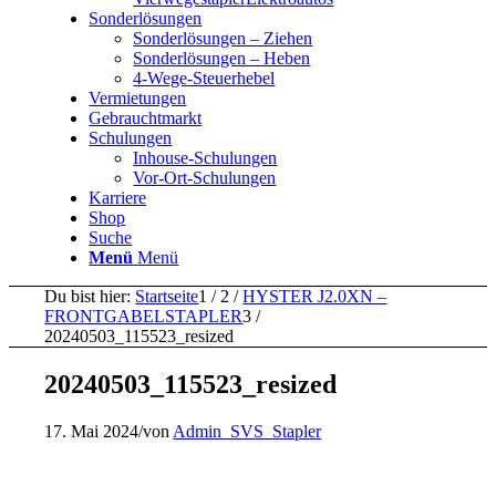
Sonderlösungen
Sonderlösungen – Ziehen
Sonderlösungen – Heben
4-Wege-Steuerhebel
Vermietungen
Gebrauchtmarkt
Schulungen
Inhouse-Schulungen
Vor-Ort-Schulungen
Karriere
Shop
Suche
Menü
Menü
Du bist hier:
Startseite
1
/
2
/
HYSTER J2.0XN –
FRONTGABELSTAPLER
3
/
20240503_115523_resized
20240503_115523_resized
17. Mai 2024
/
von
Admin_SVS_Stapler