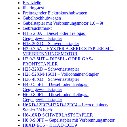
Ersatzteile
filtering-test
Freitragender Elektrokurzhubwagen
Gabelhochhubwagen
Gabelstapler mit Verbrennungsmotor 1,6 – 9t
Gebrauchtmarkt
H1.6-2.0A – Diesel- oder Treibgas-
Gegengewichtsstapler
H18-20XD – Schwerlaststapler
H2.0-3.5A – HYSTER A-SERIE STAPLER MIT
VERBRENNUNGSMOTOR
H2.0-3.5UT – DIESEL- ODER GAS-
FRONTSTAPLER
H25-32XD – Schwerlaststapler
H28-52XM-16CH – Vollcontainer-Stapler
H36-48XD – Schwerlaststapler
H4.0-5.5FT – Diesel- oder Treibgas-
Gegengewichtsstapler
H6.0-8.0FT – Diesel- oder Treibgas-
Gegengewichtsstapler
H6XD-12EC3-H7XD-12EC4 – Leercontainer-
Stapler 3/4 hoch
H8-18XD SCHWERLASTSTAPLER
H8.0-9.0FT – Gapelstapler mit Verbrennungsmotor
H8XD-EC6 – H11XD-ECD9