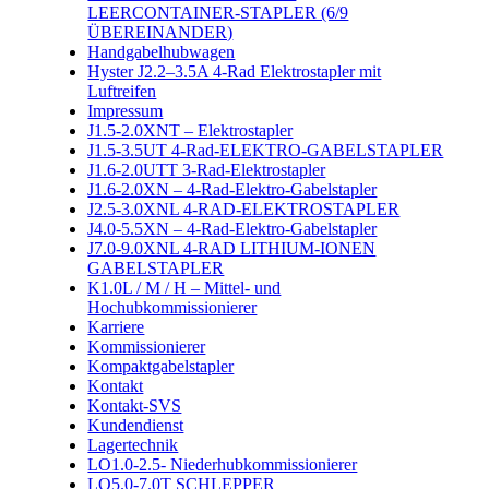
LEERCONTAINER-STAPLER (6/9
ÜBEREINANDER)
Handgabelhubwagen
Hyster J2.2–3.5A 4-Rad Elektrostapler mit
Luftreifen
Impressum
J1.5-2.0XNT – Elektrostapler
J1.5-3.5UT 4-Rad-ELEKTRO-GABELSTAPLER
J1.6-2.0UTT 3-Rad-Elektrostapler
J1.6-2.0XN – 4-Rad-Elektro-Gabelstapler
J2.5-3.0XNL 4-RAD-ELEKTROSTAPLER
J4.0-5.5XN – 4-Rad-Elektro-Gabelstapler
J7.0-9.0XNL 4-RAD LITHIUM-IONEN
GABELSTAPLER
K1.0L / M / H – Mittel- und
Hochubkommissionierer
Karriere
Kommissionierer
Kompaktgabelstapler
Kontakt
Kontakt-SVS
Kundendienst
Lagertechnik
LO1.0-2.5- Niederhubkommissionierer
LO5.0-7.0T SCHLEPPER