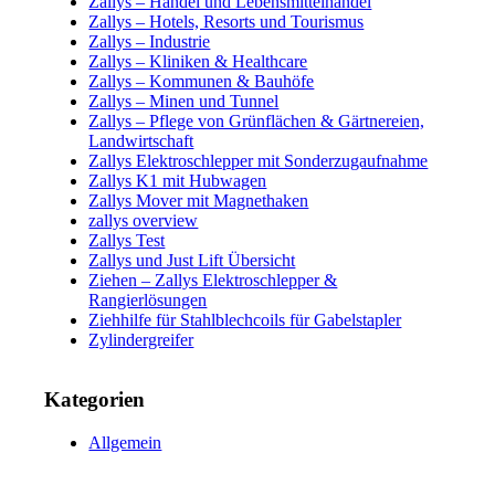
Zallys – Handel und Lebensmittelhandel
Zallys – Hotels, Resorts und Tourismus
Zallys – Industrie
Zallys – Kliniken & Healthcare
Zallys – Kommunen & Bauhöfe
Zallys – Minen und Tunnel
Zallys – Pflege von Grünflächen & Gärtnereien,
Landwirtschaft
Zallys Elektroschlepper mit Sonderzugaufnahme
Zallys K1 mit Hubwagen
Zallys Mover mit Magnethaken
zallys overview
Zallys Test
Zallys und Just Lift Übersicht
Ziehen – Zallys Elektroschlepper &
Rangierlösungen
Ziehhilfe für Stahlblechcoils für Gabelstapler
Zylindergreifer
Kategorien
Allgemein