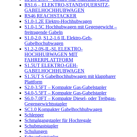
RS1.6 – ELEKTRO-STAND/QUERSITZ-
GABELHOCHHUBWAGEN
RS46 REACHSTACKER
S1.0-1.2E Elektro-Hochhubwagen
S1.0-1.5C Hochhubwagen mit Gegengewicht –
freitragende Gabeln
S1.0-2.0, S1.2-1.6 IL Elektro-Geh-
Gabelhochubwagen
S1.2-2.0S-IL-SL ELEKTRO-
HOCHHUBWAGEN MIT
FAHRERPLATTFORM
S1.5UT ELEKTRO-GEH-
GABELHOCHHUBWAGEN
S1.5UT S Gabelhochhubwagen mit klappbarer
Plattform
S2.0-3.5FT – Kompakte Gas-Gabelstapler
S4.0-5.5FT – Kompakte Gas-Gabelstapler
S6.0-7.0FT – Kompakte Diesel- oder Treibgas-
Gegengewichtsstapler
SC1.0 Kompakter Gabelhochhubwagen
Schlepper
Schmalgangstapler für Hochregale
Schubmaststapler
Schulungen
Schwerlaststapler