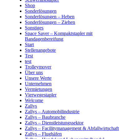
Shop
Sonderlösungen
Sonderlösungen – Heben
Sonderlösungen – Ziehen
Sonstiges
Space Saver – Kompaktstapler mit
Bandagenbereifung
Start
Stellenangebote
Test
test
Trolleymover
Über uns
Unsere Werte
Unternehmen
Vermietungen
Vierwegestapler
Welcome
Zallys
Zallys – Automobilindustrie
Zallys – Baubranche
Zallys – Dienstleistungssektor
Zallys – Facilitymanagement & Abfallwirtschaft
Zallys – Flughäfen