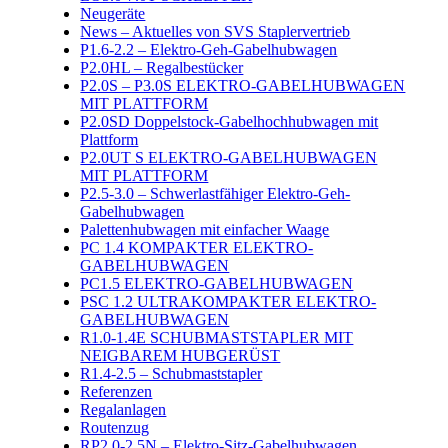
Neugeräte
News – Aktuelles von SVS Staplervertrieb
P1.6-2.2 – Elektro-Geh-Gabelhubwagen
P2.0HL – Regalbestücker
P2.0S – P3.0S ELEKTRO-GABELHUBWAGEN
MIT PLATTFORM
P2.0SD Doppelstock-Gabelhochhubwagen mit
Plattform
P2.0UT S ELEKTRO-GABELHUBWAGEN
MIT PLATTFORM
P2.5-3.0 – Schwerlastfähiger Elektro-Geh-
Gabelhubwagen
Palettenhubwagen mit einfacher Waage
PC 1.4 KOMPAKTER ELEKTRO-
GABELHUBWAGEN
PC1.5 ELEKTRO-GABELHUBWAGEN
PSC 1.2 ULTRAKOMPAKTER ELEKTRO-
GABELHUBWAGEN
R1.0-1.4E SCHUBMASTSTAPLER MIT
NEIGBAREM HUBGERÜST
R1.4-2.5 – Schubmaststapler
Referenzen
Regalanlagen
Routenzug
RP2.0-2.5N – Elektro-Sitz-Gabelhubwagen