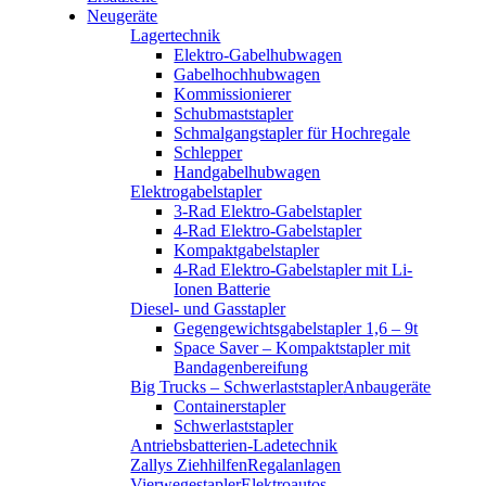
Neugeräte
Lagertechnik
Elektro-Gabelhubwagen
Gabelhochhubwagen
Kommissionierer
Schubmaststapler
Schmalgangstapler für Hochregale
Schlepper
Handgabelhubwagen
Elektrogabelstapler
3-Rad Elektro-Gabelstapler
4-Rad Elektro-Gabelstapler
Kompaktgabelstapler
4-Rad Elektro-Gabelstapler mit Li-
Ionen Batterie
Diesel- und Gasstapler
Gegengewichtsgabelstapler 1,6 – 9t
Space Saver – Kompaktstapler mit
Bandagenbereifung
Big Trucks – Schwerlaststapler
Anbaugeräte
Containerstapler
Schwerlaststapler
Antriebsbatterien-Ladetechnik
Zallys Ziehhilfen
Regalanlagen
Vierwegestapler
Elektroautos