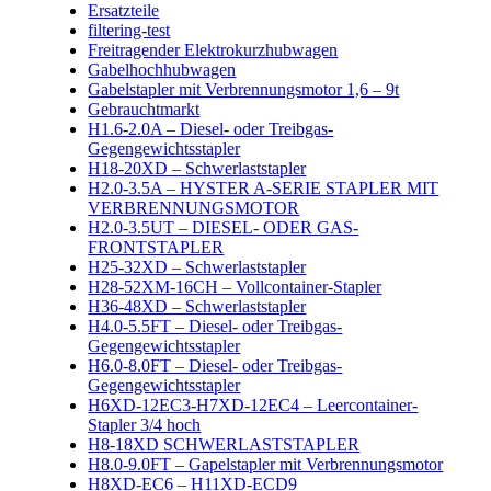
Ersatzteile
filtering-test
Freitragender Elektrokurzhubwagen
Gabelhochhubwagen
Gabelstapler mit Verbrennungsmotor 1,6 – 9t
Gebrauchtmarkt
H1.6-2.0A – Diesel- oder Treibgas-
Gegengewichtsstapler
H18-20XD – Schwerlaststapler
H2.0-3.5A – HYSTER A-SERIE STAPLER MIT
VERBRENNUNGSMOTOR
H2.0-3.5UT – DIESEL- ODER GAS-
FRONTSTAPLER
H25-32XD – Schwerlaststapler
H28-52XM-16CH – Vollcontainer-Stapler
H36-48XD – Schwerlaststapler
H4.0-5.5FT – Diesel- oder Treibgas-
Gegengewichtsstapler
H6.0-8.0FT – Diesel- oder Treibgas-
Gegengewichtsstapler
H6XD-12EC3-H7XD-12EC4 – Leercontainer-
Stapler 3/4 hoch
H8-18XD SCHWERLASTSTAPLER
H8.0-9.0FT – Gapelstapler mit Verbrennungsmotor
H8XD-EC6 – H11XD-ECD9