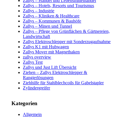
Zallys – Handel und Lebensmittelhandel
Zallys – Hotels, Resorts und Tourismus
Zallys – Industrie
Zallys – Kliniken & Healthcare
Zallys – Kommunen & Bauhöfe
Zallys – Minen und Tunnel
Zallys – Pflege von Grünflächen & Gärtnereien,
Landwirtschaft
Zallys Elektroschlepper mit Sonderzugaufnahme
Zallys K1 mit Hubwagen
Zallys Mover mit Magnethaken
zallys overview
Zallys Test
Zallys und Just Lift Übersicht
Ziehen – Zallys Elektroschlepper &
Rangierlösungen
Ziehhilfe für Stahlblechcoils für Gabelstapler
Zylindergreifer
Kategorien
Allgemein