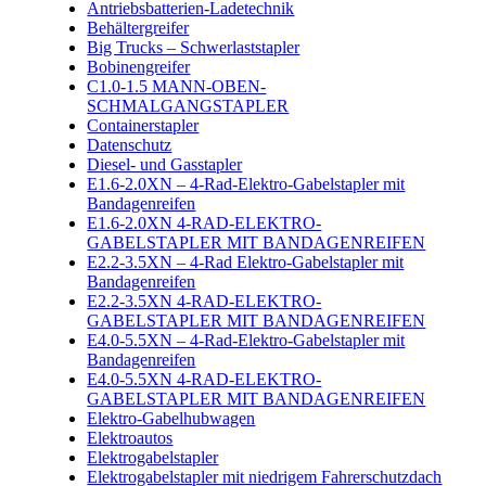
Antriebsbatterien-Ladetechnik
Behältergreifer
Big Trucks – Schwerlaststapler
Bobinengreifer
C1.0-1.5 MANN-OBEN-
SCHMALGANGSTAPLER
Containerstapler
Datenschutz
Diesel- und Gasstapler
E1.6-2.0XN – 4-Rad-Elektro-Gabelstapler mit
Bandagenreifen
E1.6-2.0XN 4-RAD-ELEKTRO-
GABELSTAPLER MIT BANDAGENREIFEN
E2.2-3.5XN – 4-Rad Elektro-Gabelstapler mit
Bandagenreifen
E2.2-3.5XN 4-RAD-ELEKTRO-
GABELSTAPLER MIT BANDAGENREIFEN
E4.0-5.5XN – 4-Rad-Elektro-Gabelstapler mit
Bandagenreifen
E4.0-5.5XN 4-RAD-ELEKTRO-
GABELSTAPLER MIT BANDAGENREIFEN
Elektro-Gabelhubwagen
Elektroautos
Elektrogabelstapler
Elektrogabelstapler mit niedrigem Fahrerschutzdach