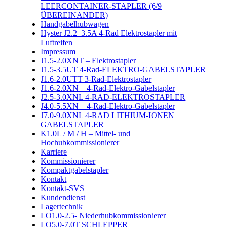
LEERCONTAINER-STAPLER (6/9
ÜBEREINANDER)
Handgabelhubwagen
Hyster J2.2–3.5A 4-Rad Elektrostapler mit
Luftreifen
Impressum
J1.5-2.0XNT – Elektrostapler
J1.5-3.5UT 4-Rad-ELEKTRO-GABELSTAPLER
J1.6-2.0UTT 3-Rad-Elektrostapler
J1.6-2.0XN – 4-Rad-Elektro-Gabelstapler
J2.5-3.0XNL 4-RAD-ELEKTROSTAPLER
J4.0-5.5XN – 4-Rad-Elektro-Gabelstapler
J7.0-9.0XNL 4-RAD LITHIUM-IONEN
GABELSTAPLER
K1.0L / M / H – Mittel- und
Hochubkommissionierer
Karriere
Kommissionierer
Kompaktgabelstapler
Kontakt
Kontakt-SVS
Kundendienst
Lagertechnik
LO1.0-2.5- Niederhubkommissionierer
LO5.0-7.0T SCHLEPPER