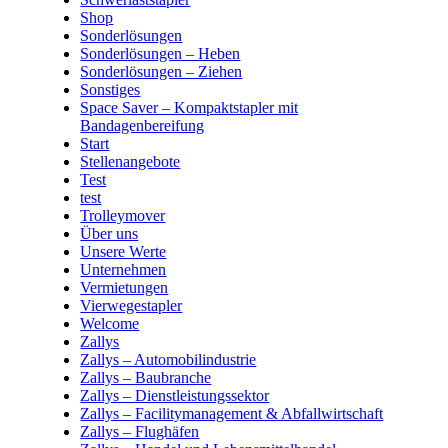
Shop
Sonderlösungen
Sonderlösungen – Heben
Sonderlösungen – Ziehen
Sonstiges
Space Saver – Kompaktstapler mit
Bandagenbereifung
Start
Stellenangebote
Test
test
Trolleymover
Über uns
Unsere Werte
Unternehmen
Vermietungen
Vierwegestapler
Welcome
Zallys
Zallys – Automobilindustrie
Zallys – Baubranche
Zallys – Dienstleistungssektor
Zallys – Facilitymanagement & Abfallwirtschaft
Zallys – Flughäfen