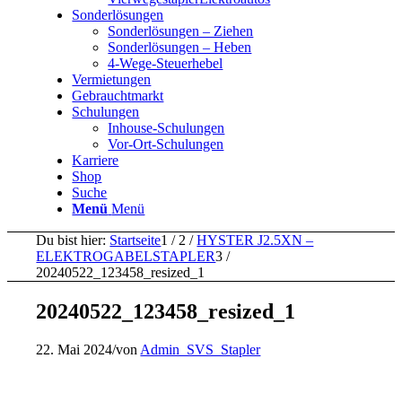
Sonderlösungen
Sonderlösungen – Ziehen
Sonderlösungen – Heben
4-Wege-Steuerhebel
Vermietungen
Gebrauchtmarkt
Schulungen
Inhouse-Schulungen
Vor-Ort-Schulungen
Karriere
Shop
Suche
Menü
Menü
Du bist hier:
Startseite
1
/
2
/
HYSTER J2.5XN –
ELEKTROGABELSTAPLER
3
/
20240522_123458_resized_1
20240522_123458_resized_1
22. Mai 2024
/
von
Admin_SVS_Stapler