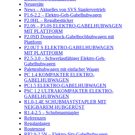
Neugeräte
News – Aktuelles von SVS Staplervertrieb
P1.6-2.2 – Elektro-Geh-Gabelhubwagen
P2.0HL – Regalbestücker
P2.0S – P3.0S ELEKTRO-GABELHUBWAGEN
MIT PLATTFORM
P2.0SD Doppelstock-Gabelhochhubwagen mit
Plattform
P2.0UT S ELEKTRO-GABELHUBWAGEN
MIT PLATTFORM
P2.5-3.0 – Schwerlastfähiger Elektro-Geh-
Gabelhubwagen
Palettenhubwagen mit einfacher Waage
PC 1.4 KOMPAKTER ELEKTRO-
GABELHUBWAGEN
PC1.5 ELEKTRO-GABELHUBWAGEN
PSC 1.2 ULTRAKOMPAKTER ELEKTRO-
GABELHUBWAGEN
R1.0-1.4E SCHUBMASTSTAPLER MIT
NEIGBAREM HUBGERÜST
R1.4-2.5 – Schubmaststapler
Referenzen
Regalanlagen
Routenzug
RP2.0-2.5N – Elektro-Sitz-Gabelhubwagen