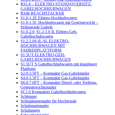
RS1.6 – ELEKTRO-STAND/QUERSITZ-
GABELHOCHHUBWAGEN
RS46 REACHSTACKER
S1.0-1.2E Elektro-Hochhubwagen
S1.0-1.5C Hochhubwagen mit Gegengewicht –
freitragende Gabeln
S1.0-2.0, S1.2-1.6 IL Elektro-Geh-
Gabelhochubwagen
S1.2-2.0S-IL-SL ELEKTRO-
HOCHHUBWAGEN MIT
FAHRERPLATTFORM
S1.5UT ELEKTRO-GEH-
GABELHOCHHUBWAGEN
S1.5UT S Gabelhochhubwagen mit klappbarer
Plattform
S2.0-3.5FT – Kompakte Gas-Gabelstapler
S4.0-5.5FT – Kompakte Gas-Gabelstapler
S6.0-7.0FT – Kompakte Diesel- oder Treibgas-
Gegengewichtsstapler
SC1.0 Kompakter Gabelhochhubwagen
Schlepper
Schmalgangstapler für Hochregale
Schubmaststapler
Schulungen
Schwerlaststapler