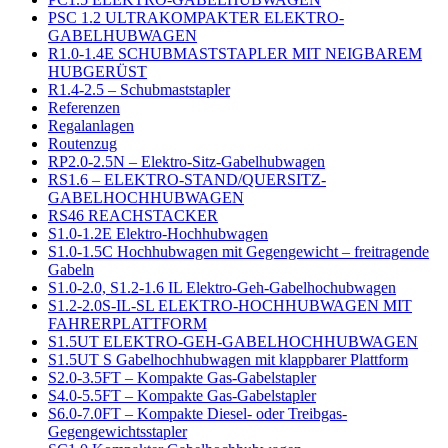
PSC 1.2 ULTRAKOMPAKTER ELEKTRO-
GABELHUBWAGEN
R1.0-1.4E SCHUBMASTSTAPLER MIT NEIGBAREM
HUBGERÜST
R1.4-2.5 – Schubmaststapler
Referenzen
Regalanlagen
Routenzug
RP2.0-2.5N – Elektro-Sitz-Gabelhubwagen
RS1.6 – ELEKTRO-STAND/QUERSITZ-
GABELHOCHHUBWAGEN
RS46 REACHSTACKER
S1.0-1.2E Elektro-Hochhubwagen
S1.0-1.5C Hochhubwagen mit Gegengewicht – freitragende
Gabeln
S1.0-2.0, S1.2-1.6 IL Elektro-Geh-Gabelhochubwagen
S1.2-2.0S-IL-SL ELEKTRO-HOCHHUBWAGEN MIT
FAHRERPLATTFORM
S1.5UT ELEKTRO-GEH-GABELHOCHHUBWAGEN
S1.5UT S Gabelhochhubwagen mit klappbarer Plattform
S2.0-3.5FT – Kompakte Gas-Gabelstapler
S4.0-5.5FT – Kompakte Gas-Gabelstapler
S6.0-7.0FT – Kompakte Diesel- oder Treibgas-
Gegengewichtsstapler