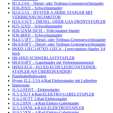
H1.6-2.0A – Diesel- oder Treibgas-Gegengewichtsstapler
H18-20XD – Schwerlaststapler
H2.0-3.5A – HYSTER A-SERIE STAPLER MIT
VERBRENNUNGSMOTOR
H2.0-3.5UT – DIESEL- ODER GAS-FRONTSTAPLER
H25-32XD – Schwerlaststapler
H28-52XM-16CH – Vollcontainer-Stapler
H36-48XD – Schwerlaststapler
H4.0-5.5FT – Diesel- oder Treibgas-Gegengewichtsstapler
H6.0-8.0FT – Diesel- oder Treibgas-Gegengewichtsstapler
H6XD-12EC3-H7XD-12EC4 – Leercontainer-Stapler 3/4
hoch
H8-18XD SCHWERLASTSTAPLER
H8.0-9.0FT – Gapelstapler mit Verbrennungsmotor
H8XD-EC6 – H11XD-ECD9 LEERCONTAINER-
STAPLER (6/9 ÜBEREINANDER)
Handgabelhubwagen
Hyster J2.2–3.5A 4-Rad Elektrostapler mit Luftreifen
Impressum
J1.5-2.0XNT – Elektrostapler
J1.5-3.5UT 4-Rad-ELEKTRO-GABELSTAPLER
J1.6-2.0UTT 3-Rad-Elektrostapler
J1.6-2.0XN – 4-Rad-Elektro-Gabelstapler
J2.5-3.0XNL 4-RAD-ELEKTROSTAPLER
J4.0-5.5XN – 4-Rad-Elektro-Gabelstapler