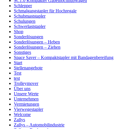
SC1.0 Kompakter Gabelhochhubwagen
Schlepper
Schmalgangstapler für Hochregale
Schubmaststapler
Schulungen
Schwerlaststapler
Shop
Sonderlösungen
Sonderlösungen – Heben
Sonderlösungen – Ziehen
Sonstiges
Space Saver – Kompaktstapler mit Bandagenbereifung
Start
Stellenangebote
Test
test
Trolleymover
Über uns
Unsere Werte
Unternehmen
Vermietungen
Vierwegestapler
Welcome
Zallys
Zallys – Automobilindustrie