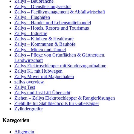
Zallys – Baubranche
Zallys – Dienstleistungssektor
Zallys – Facilitymanagement & Abfallwirtschaft
Zallys – Flughäfen
Zallys – Handel und Lebensmittelhandel
Zallys – Hotels, Resorts und Tourismus
Zallys – Industrie
Zallys – Kliniken & Healthcare
Zallys – Kommunen & Bauhöfe
Zallys – Minen und Tunnel
Zallys – Pflege von Grünflächen & Gärtnereien,
Landwirtschaft
Zallys Elektroschlepper mit Sonderzugaufnahme
Zallys K1 mit Hubwagen
Zallys Mover mit Magnethaken
zallys overview
Zallys Test
Zallys und Just Lift Übersicht
Ziehen – Zallys Elektroschlepper & Rangierlösungen
Ziehhilfe für Stahlblechcoils für Gabelstapler
Zylindergreifer
Kategorien
Allgemein