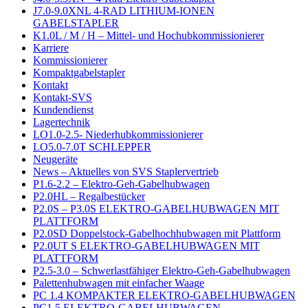
J7.0-9.0XNL 4-RAD LITHIUM-IONEN
GABELSTAPLER
K1.0L / M / H – Mittel- und Hochubkommissionierer
Karriere
Kommissionierer
Kompaktgabelstapler
Kontakt
Kontakt-SVS
Kundendienst
Lagertechnik
LO1.0-2.5- Niederhubkommissionierer
LO5.0-7.0T SCHLEPPER
Neugeräte
News – Aktuelles von SVS Staplervertrieb
P1.6-2.2 – Elektro-Geh-Gabelhubwagen
P2.0HL – Regalbestücker
P2.0S – P3.0S ELEKTRO-GABELHUBWAGEN MIT
PLATTFORM
P2.0SD Doppelstock-Gabelhochhubwagen mit Plattform
P2.0UT S ELEKTRO-GABELHUBWAGEN MIT
PLATTFORM
P2.5-3.0 – Schwerlastfähiger Elektro-Geh-Gabelhubwagen
Palettenhubwagen mit einfacher Waage
PC 1.4 KOMPAKTER ELEKTRO-GABELHUBWAGEN
PC1.5 ELEKTRO-GABELHUBWAGEN