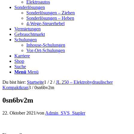
Elektroautos
Sonderlösungen
Sonderlösungen – Ziehen
Sonderlösungen – Heben
4-Wege-Steuerhebel
Vermietungen
Gebrauchtmarkt
Schulungen
Inhouse-Schulungen
Vor-Ort-Schulungen
Karriere
Shop
Suche
Menü
Menü
Du bist hier:
Startseite
1
/
2
/
JL 250 – Elektrohydraulischer
Kompaktkran
3
/
0sn6bv2m
0sn6bv2m
22. Oktober 2021
/
von
Admin_SVS_Stapler