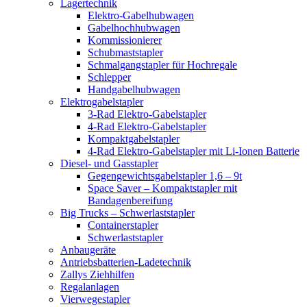
Lagertechnik
Elektro-Gabelhubwagen
Gabelhochhubwagen
Kommissionierer
Schubmaststapler
Schmalgangstapler für Hochregale
Schlepper
Handgabelhubwagen
Elektrogabelstapler
3-Rad Elektro-Gabelstapler
4-Rad Elektro-Gabelstapler
Kompaktgabelstapler
4-Rad Elektro-Gabelstapler mit Li-Ionen Batterie
Diesel- und Gasstapler
Gegengewichtsgabelstapler 1,6 – 9t
Space Saver – Kompaktstapler mit
Bandagenbereifung
Big Trucks – Schwerlaststapler
Containerstapler
Schwerlaststapler
Anbaugeräte
Antriebsbatterien-Ladetechnik
Zallys Ziehhilfen
Regalanlagen
Vierwegestapler