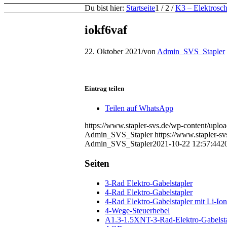
Du bist hier:
Startseite
1
/
2
/
K3 – Elektroschl
iokf6vaf
22. Oktober 2021
/
von
Admin_SVS_Stapler
Eintrag teilen
Teilen auf WhatsApp
https://www.stapler-svs.de/wp-content/
Admin_SVS_Stapler
https://www.stapler
Admin_SVS_Stapler
2021-10-22 12:57:44
2
Seiten
3-Rad Elektro-Gabelstapler
4-Rad Elektro-Gabelstapler
4-Rad Elektro-Gabelstapler mit Li-Ion
4-Wege-Steuerhebel
A1.3-1.5XNT-3-Rad-Elektro-Gabelsta