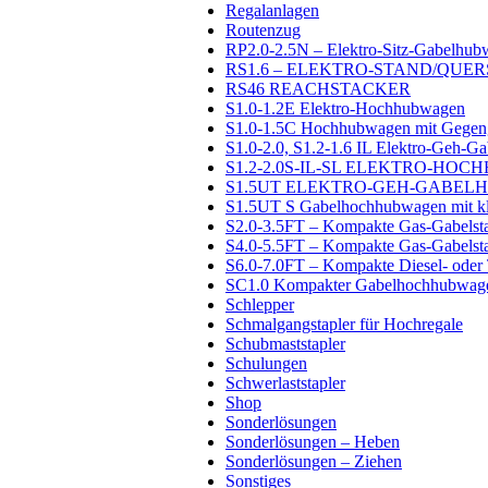
Regalanlagen
Routenzug
RP2.0-2.5N – Elektro-Sitz-Gabelhu
RS1.6 – ELEKTRO-STAND/QU
RS46 REACHSTACKER
S1.0-1.2E Elektro-Hochhubwagen
S1.0-1.5C Hochhubwagen mit Gegenge
S1.0-2.0, S1.2-1.6 IL Elektro-Geh-
S1.2-2.0S-IL-SL ELEKTRO-H
S1.5UT ELEKTRO-GEH-GABE
S1.5UT S Gabelhochhubwagen mit kla
S2.0-3.5FT – Kompakte Gas-Gabelsta
S4.0-5.5FT – Kompakte Gas-Gabelsta
S6.0-7.0FT – Kompakte Diesel- oder 
SC1.0 Kompakter Gabelhochhubwag
Schlepper
Schmalgangstapler für Hochregale
Schubmaststapler
Schulungen
Schwerlaststapler
Shop
Sonderlösungen
Sonderlösungen – Heben
Sonderlösungen – Ziehen
Sonstiges