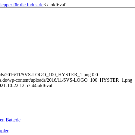
epper für die Industrie
3
/
iokf6vaf
uploads/2016/11/SVS-LOGO_100_HYSTER_1.png
0
0
-svs.de/wp-content/uploads/2016/11/SVS-LOGO_100_HYSTER_1.png
021-10-22 12:57:44
iokf6vaf
en Batterie
pler