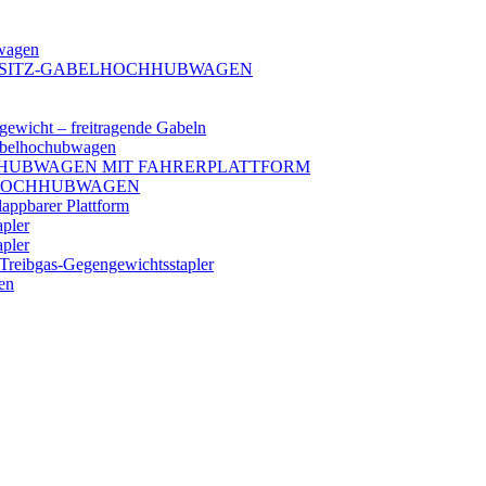
bwagen
ERSITZ-GABELHOCHHUBWAGEN
wicht – freitragende Gabeln
Gabelhochubwagen
OCHHUBWAGEN MIT FAHRERPLATTFORM
LHOCHHUBWAGEN
ppbarer Plattform
pler
pler
Treibgas-Gegengewichtsstapler
en