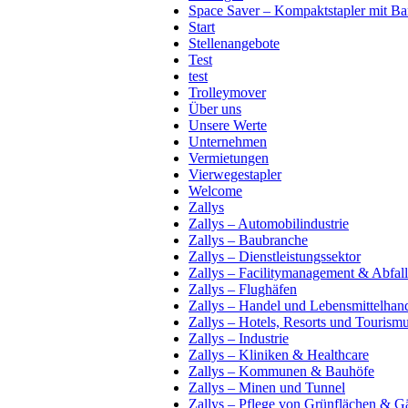
Space Saver – Kompaktstapler mit B
Start
Stellenangebote
Test
test
Trolleymover
Über uns
Unsere Werte
Unternehmen
Vermietungen
Vierwegestapler
Welcome
Zallys
Zallys – Automobilindustrie
Zallys – Baubranche
Zallys – Dienstleistungssektor
Zallys – Facilitymanagement & Abfall
Zallys – Flughäfen
Zallys – Handel und Lebensmittelhan
Zallys – Hotels, Resorts und Tourism
Zallys – Industrie
Zallys – Kliniken & Healthcare
Zallys – Kommunen & Bauhöfe
Zallys – Minen und Tunnel
Zallys – Pflege von Grünflächen & Gä