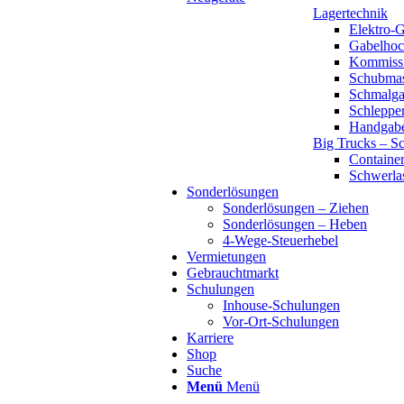
Lagertechnik
Elektro-
Gabelho
Kommissi
Schubmas
Schmalga
Schleppe
Handgab
Big Trucks – Sc
Container
Schwerlas
Sonderlösungen
Sonderlösungen – Ziehen
Sonderlösungen – Heben
4-Wege-Steuerhebel
Vermietungen
Gebrauchtmarkt
Schulungen
Inhouse-Schulungen
Vor-Ort-Schulungen
Karriere
Shop
Suche
Menü
Menü