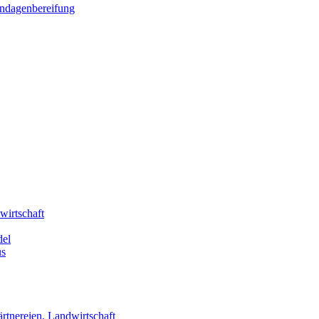
andagenbereifung
wirtschaft
del
us
rtnereien, Landwirtschaft