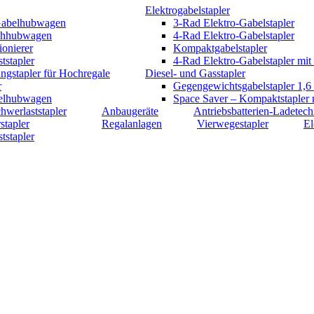
Elektrogabelstapler
Gabelhubwagen
3-Rad Elektro-Gabelstapler
chhubwagen
4-Rad Elektro-Gabelstapler
onierer
Kompaktgabelstapler
tstapler
4-Rad Elektro-Gabelstapler mit 
ngstapler für Hochregale
Diesel- und Gasstapler
r
Gegengewichtsgabelstapler 1,6 
elhubwagen
Space Saver – Kompaktstapler 
hwerlaststapler
Anbaugeräte
Antriebsbatterien-Ladetech
stapler
Regalanlagen
Vierwegestapler
El
tstapler