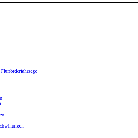
en
t
en
schwinungen