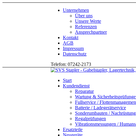
Unternehmen
Über uns
Unsere Werte
Referenzen
Ansprechpartner
Kontakt
AGB
Impressum
Datenschutz
Telefon: 07242-2173
Start
Kundendienst
Reparatur
Wartung & Sicherheitsprüfung
Fullservice / Flottenmanagemen
Batterie / Ladegerätservice
Sonderumbauten / Nachrüstung
Regalprüfungen
Vibrationsmessungen / Human
Ersatzteile
Neugeräte