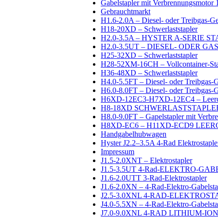
Gabelstapler mit Verbrennungsmotor 1
Gebrauchtmarkt
H1.6-2.0A – Diesel- oder Treibgas-G
H18-20XD – Schwerlaststapler
H2.0-3.5A – HYSTER A-SERIE
H2.0-3.5UT – DIESEL- ODER G
H25-32XD – Schwerlaststapler
H28-52XM-16CH – Vollcontainer-Sta
H36-48XD – Schwerlaststapler
H4.0-5.5FT – Diesel- oder Treibgas-
H6.0-8.0FT – Diesel- oder Treibgas-
H6XD-12EC3-H7XD-12EC4 – Leercont
H8-18XD SCHWERLASTSTAPLE
H8.0-9.0FT – Gapelstapler mit Verb
H8XD-EC6 – H11XD-ECD9 LEER
Handgabelhubwagen
Hyster J2.2–3.5A 4-Rad Elektrostapler
Impressum
J1.5-2.0XNT – Elektrostapler
J1.5-3.5UT 4-Rad-ELEKTRO-GA
J1.6-2.0UTT 3-Rad-Elektrostapler
J1.6-2.0XN – 4-Rad-Elektro-Gabelsta
J2.5-3.0XNL 4-RAD-ELEKTROS
J4.0-5.5XN – 4-Rad-Elektro-Gabelsta
J7.0-9.0XNL 4-RAD LITHIUM-