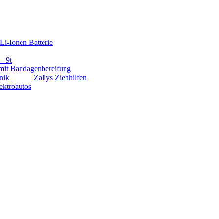
Li-Ionen Batterie
– 9t
mit Bandagenbereifung
nik
Zallys Ziehhilfen
ektroautos