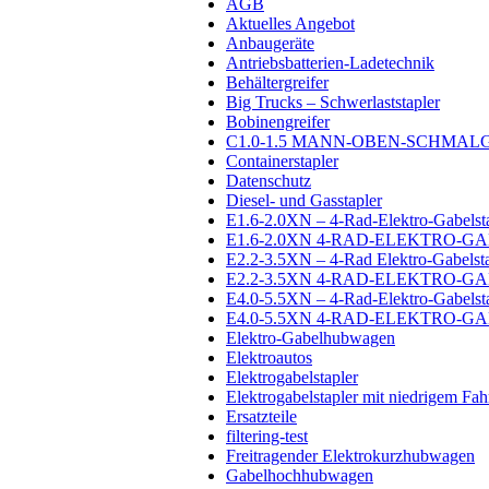
AGB
Aktuelles Angebot
Anbaugeräte
Antriebsbatterien-Ladetechnik
Behältergreifer
Big Trucks – Schwerlaststapler
Bobinengreifer
C1.0-1.5 MANN-OBEN-SCHMA
Containerstapler
Datenschutz
Diesel- und Gasstapler
E1.6-2.0XN – 4-Rad-Elektro-Gabelsta
E1.6-2.0XN 4-RAD-ELEKTRO-
E2.2-3.5XN – 4-Rad Elektro-Gabelsta
E2.2-3.5XN 4-RAD-ELEKTRO-
E4.0-5.5XN – 4-Rad-Elektro-Gabelsta
E4.0-5.5XN 4-RAD-ELEKTRO-
Elektro-Gabelhubwagen
Elektroautos
Elektrogabelstapler
Elektrogabelstapler mit niedrigem Fa
Ersatzteile
filtering-test
Freitragender Elektrokurzhubwagen
Gabelhochhubwagen