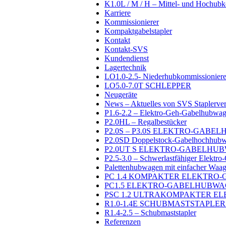
K1.0L / M / H – Mittel- und Hochubk
Karriere
Kommissionierer
Kompaktgabelstapler
Kontakt
Kontakt-SVS
Kundendienst
Lagertechnik
LO1.0-2.5- Niederhubkommissioniere
LO5.0-7.0T SCHLEPPER
Neugeräte
News – Aktuelles von SVS Staplerver
P1.6-2.2 – Elektro-Geh-Gabelhubwa
P2.0HL – Regalbestücker
P2.0S – P3.0S ELEKTRO-GAB
P2.0SD Doppelstock-Gabelhochhubwa
P2.0UT S ELEKTRO-GABELHU
P2.5-3.0 – Schwerlastfähiger Elekt
Palettenhubwagen mit einfacher Waa
PC 1.4 KOMPAKTER ELEKTR
PC1.5 ELEKTRO-GABELHUBW
PSC 1.2 ULTRAKOMPAKTER 
R1.0-1.4E SCHUBMASTSTAPLE
R1.4-2.5 – Schubmaststapler
Referenzen