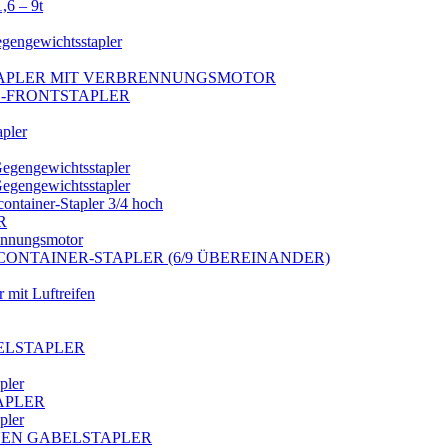
,6 – 9t
egengewichtsstapler
 STAPLER MIT VERBRENNUNGSMOTOR
AS-FRONTSTAPLER
pler
Gegengewichtsstapler
Gegengewichtsstapler
ainer-Stapler 3/4 hoch
R
rennungsmotor
CONTAINER-STAPLER (6/9 ÜBEREINANDER)
 mit Luftreifen
BELSTAPLER
pler
TAPLER
pler
IONEN GABELSTAPLER