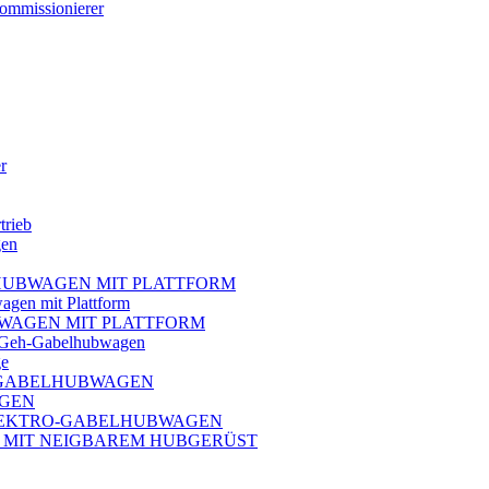
ommissionierer
r
trieb
gen
ELHUBWAGEN MIT PLATTFORM
gen mit Plattform
BWAGEN MIT PLATTFORM
ro-Geh-Gabelhubwagen
ge
O-GABELHUBWAGEN
AGEN
ELEKTRO-GABELHUBWAGEN
R MIT NEIGBAREM HUBGERÜST