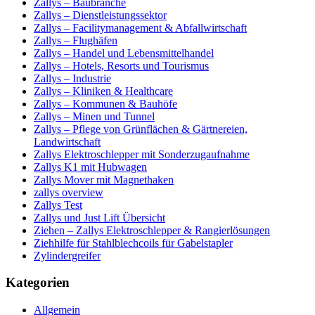
Zallys – Baubranche
Zallys – Dienstleistungssektor
Zallys – Facilitymanagement & Abfallwirtschaft
Zallys – Flughäfen
Zallys – Handel und Lebensmittelhandel
Zallys – Hotels, Resorts und Tourismus
Zallys – Industrie
Zallys – Kliniken & Healthcare
Zallys – Kommunen & Bauhöfe
Zallys – Minen und Tunnel
Zallys – Pflege von Grünflächen & Gärtnereien,
Landwirtschaft
Zallys Elektroschlepper mit Sonderzugaufnahme
Zallys K1 mit Hubwagen
Zallys Mover mit Magnethaken
zallys overview
Zallys Test
Zallys und Just Lift Übersicht
Ziehen – Zallys Elektroschlepper & Rangierlösungen
Ziehhilfe für Stahlblechcoils für Gabelstapler
Zylindergreifer
Kategorien
Allgemein