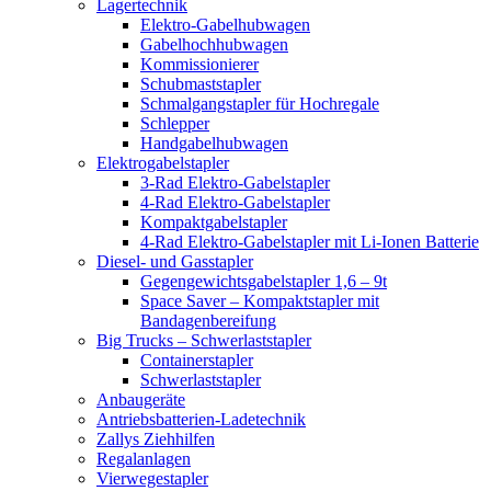
Lagertechnik
Elektro-Gabelhubwagen
Gabelhochhubwagen
Kommissionierer
Schubmaststapler
Schmalgangstapler für Hochregale
Schlepper
Handgabelhubwagen
Elektrogabelstapler
3-Rad Elektro-Gabelstapler
4-Rad Elektro-Gabelstapler
Kompaktgabelstapler
4-Rad Elektro-Gabelstapler mit Li-Ionen Batterie
Diesel- und Gasstapler
Gegengewichtsgabelstapler 1,6 – 9t
Space Saver – Kompaktstapler mit
Bandagenbereifung
Big Trucks – Schwerlaststapler
Containerstapler
Schwerlaststapler
Anbaugeräte
Antriebsbatterien-Ladetechnik
Zallys Ziehhilfen
Regalanlagen
Vierwegestapler