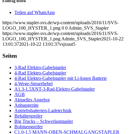
Eintrag teilen
Teilen auf WhatsApp
https://www.stapler-svs.de/wp-content/uploads/2016/11/SVS-
LOGO_100_HYSTER_1.png
0
0
Admin_SVS_Stapler
https://www.stapler-svs.de/wp-content/uploads/2016/11/SVS-
LOGO_100_HYSTER_1.png
Admin_SVS_Stapler
2021-10-22
13:01:37
2021-10-22 13:01:37
vsjxuut5
Seiten
3-Rad Elektro-Gabelstapler
4-Rad Elektro-Gabelstapler
4-Rad Elektro-Gabelstapler mit Li-Ionen Batterie
4-Wege-Steuerhebel
A1.3-1.5XNT-3-Rad-Elektro-Gabelstapler
AGB
Aktuelles Angebot
Anbaugeräte
Antriebsbatterien-Ladetechnik
Behältergreifer
Big Trucks – Schwerlaststapler
Bobinengreifer
C1.0-1.5 MANN-OBEN-SCHMALGANGSTAPLER