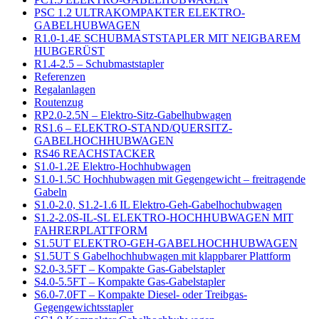
PSC 1.2 ULTRAKOMPAKTER ELEKTRO-
GABELHUBWAGEN
R1.0-1.4E SCHUBMASTSTAPLER MIT NEIGBAREM
HUBGERÜST
R1.4-2.5 – Schubmaststapler
Referenzen
Regalanlagen
Routenzug
RP2.0-2.5N – Elektro-Sitz-Gabelhubwagen
RS1.6 – ELEKTRO-STAND/QUERSITZ-
GABELHOCHHUBWAGEN
RS46 REACHSTACKER
S1.0-1.2E Elektro-Hochhubwagen
S1.0-1.5C Hochhubwagen mit Gegengewicht – freitragende
Gabeln
S1.0-2.0, S1.2-1.6 IL Elektro-Geh-Gabelhochubwagen
S1.2-2.0S-IL-SL ELEKTRO-HOCHHUBWAGEN MIT
FAHRERPLATTFORM
S1.5UT ELEKTRO-GEH-GABELHOCHHUBWAGEN
S1.5UT S Gabelhochhubwagen mit klappbarer Plattform
S2.0-3.5FT – Kompakte Gas-Gabelstapler
S4.0-5.5FT – Kompakte Gas-Gabelstapler
S6.0-7.0FT – Kompakte Diesel- oder Treibgas-
Gegengewichtsstapler