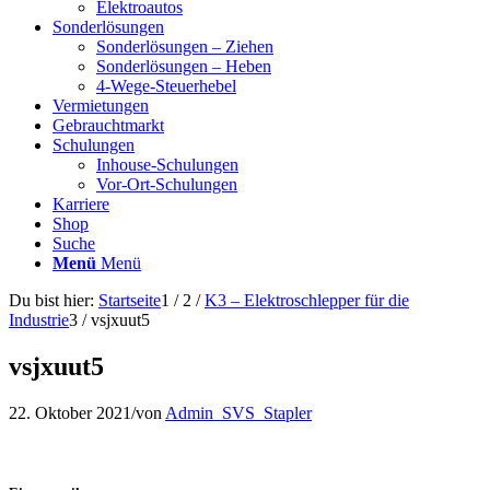
Elektroautos
Sonderlösungen
Sonderlösungen – Ziehen
Sonderlösungen – Heben
4-Wege-Steuerhebel
Vermietungen
Gebrauchtmarkt
Schulungen
Inhouse-Schulungen
Vor-Ort-Schulungen
Karriere
Shop
Suche
Menü
Menü
Du bist hier:
Startseite
1
/
2
/
K3 – Elektroschlepper für die
Industrie
3
/
vsjxuut5
vsjxuut5
22. Oktober 2021
/
von
Admin_SVS_Stapler