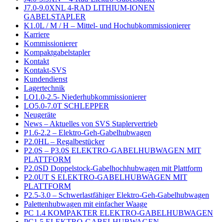
J7.0-9.0XNL 4-RAD LITHIUM-IONEN
GABELSTAPLER
K1.0L / M / H – Mittel- und Hochubkommissionierer
Karriere
Kommissionierer
Kompaktgabelstapler
Kontakt
Kontakt-SVS
Kundendienst
Lagertechnik
LO1.0-2.5- Niederhubkommissionierer
LO5.0-7.0T SCHLEPPER
Neugeräte
News – Aktuelles von SVS Staplervertrieb
P1.6-2.2 – Elektro-Geh-Gabelhubwagen
P2.0HL – Regalbestücker
P2.0S – P3.0S ELEKTRO-GABELHUBWAGEN MIT
PLATTFORM
P2.0SD Doppelstock-Gabelhochhubwagen mit Plattform
P2.0UT S ELEKTRO-GABELHUBWAGEN MIT
PLATTFORM
P2.5-3.0 – Schwerlastfähiger Elektro-Geh-Gabelhubwagen
Palettenhubwagen mit einfacher Waage
PC 1.4 KOMPAKTER ELEKTRO-GABELHUBWAGEN
PC1.5 ELEKTRO-GABELHUBWAGEN