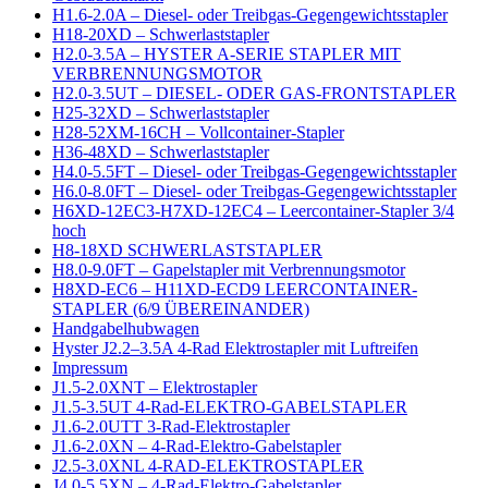
H1.6-2.0A – Diesel- oder Treibgas-Gegengewichtsstapler
H18-20XD – Schwerlaststapler
H2.0-3.5A – HYSTER A-SERIE STAPLER MIT
VERBRENNUNGSMOTOR
H2.0-3.5UT – DIESEL- ODER GAS-FRONTSTAPLER
H25-32XD – Schwerlaststapler
H28-52XM-16CH – Vollcontainer-Stapler
H36-48XD – Schwerlaststapler
H4.0-5.5FT – Diesel- oder Treibgas-Gegengewichtsstapler
H6.0-8.0FT – Diesel- oder Treibgas-Gegengewichtsstapler
H6XD-12EC3-H7XD-12EC4 – Leercontainer-Stapler 3/4
hoch
H8-18XD SCHWERLASTSTAPLER
H8.0-9.0FT – Gapelstapler mit Verbrennungsmotor
H8XD-EC6 – H11XD-ECD9 LEERCONTAINER-
STAPLER (6/9 ÜBEREINANDER)
Handgabelhubwagen
Hyster J2.2–3.5A 4-Rad Elektrostapler mit Luftreifen
Impressum
J1.5-2.0XNT – Elektrostapler
J1.5-3.5UT 4-Rad-ELEKTRO-GABELSTAPLER
J1.6-2.0UTT 3-Rad-Elektrostapler
J1.6-2.0XN – 4-Rad-Elektro-Gabelstapler
J2.5-3.0XNL 4-RAD-ELEKTROSTAPLER
J4.0-5.5XN – 4-Rad-Elektro-Gabelstapler