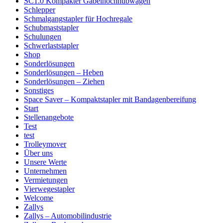
SC1.0 Kompakter Gabelhochhubwagen
Schlepper
Schmalgangstapler für Hochregale
Schubmaststapler
Schulungen
Schwerlaststapler
Shop
Sonderlösungen
Sonderlösungen – Heben
Sonderlösungen – Ziehen
Sonstiges
Space Saver – Kompaktstapler mit Bandagenbereifung
Start
Stellenangebote
Test
test
Trolleymover
Über uns
Unsere Werte
Unternehmen
Vermietungen
Vierwegestapler
Welcome
Zallys
Zallys – Automobilindustrie