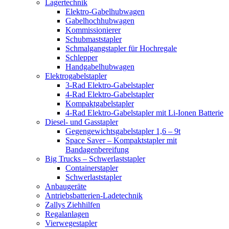
Lagertechnik
Elektro-Gabelhubwagen
Gabelhochhubwagen
Kommissionierer
Schubmaststapler
Schmalgangstapler für Hochregale
Schlepper
Handgabelhubwagen
Elektrogabelstapler
3-Rad Elektro-Gabelstapler
4-Rad Elektro-Gabelstapler
Kompaktgabelstapler
4-Rad Elektro-Gabelstapler mit Li-Ionen Batterie
Diesel- und Gasstapler
Gegengewichtsgabelstapler 1,6 – 9t
Space Saver – Kompaktstapler mit
Bandagenbereifung
Big Trucks – Schwerlaststapler
Containerstapler
Schwerlaststapler
Anbaugeräte
Antriebsbatterien-Ladetechnik
Zallys Ziehhilfen
Regalanlagen
Vierwegestapler