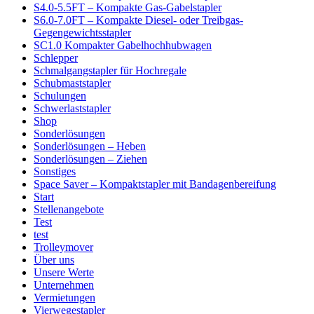
S4.0-5.5FT – Kompakte Gas-Gabelstapler
S6.0-7.0FT – Kompakte Diesel- oder Treibgas-
Gegengewichtsstapler
SC1.0 Kompakter Gabelhochhubwagen
Schlepper
Schmalgangstapler für Hochregale
Schubmaststapler
Schulungen
Schwerlaststapler
Shop
Sonderlösungen
Sonderlösungen – Heben
Sonderlösungen – Ziehen
Sonstiges
Space Saver – Kompaktstapler mit Bandagenbereifung
Start
Stellenangebote
Test
test
Trolleymover
Über uns
Unsere Werte
Unternehmen
Vermietungen
Vierwegestapler