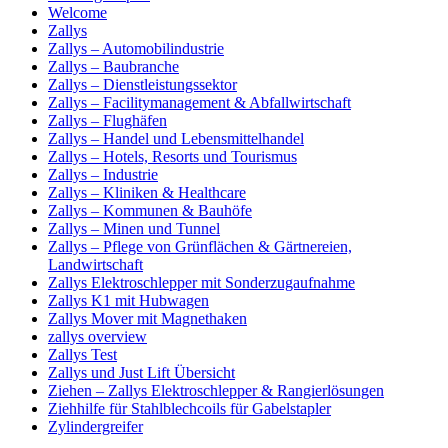
Welcome
Zallys
Zallys – Automobilindustrie
Zallys – Baubranche
Zallys – Dienstleistungssektor
Zallys – Facilitymanagement & Abfallwirtschaft
Zallys – Flughäfen
Zallys – Handel und Lebensmittelhandel
Zallys – Hotels, Resorts und Tourismus
Zallys – Industrie
Zallys – Kliniken & Healthcare
Zallys – Kommunen & Bauhöfe
Zallys – Minen und Tunnel
Zallys – Pflege von Grünflächen & Gärtnereien,
Landwirtschaft
Zallys Elektroschlepper mit Sonderzugaufnahme
Zallys K1 mit Hubwagen
Zallys Mover mit Magnethaken
zallys overview
Zallys Test
Zallys und Just Lift Übersicht
Ziehen – Zallys Elektroschlepper & Rangierlösungen
Ziehhilfe für Stahlblechcoils für Gabelstapler
Zylindergreifer