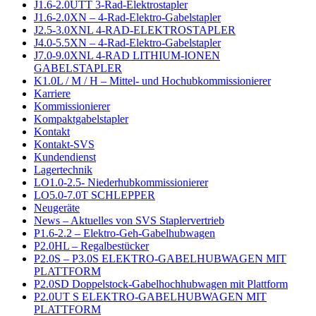
J1.6-2.0UTT 3-Rad-Elektrostapler
J1.6-2.0XN – 4-Rad-Elektro-Gabelstapler
J2.5-3.0XNL 4-RAD-ELEKTROSTAPLER
J4.0-5.5XN – 4-Rad-Elektro-Gabelstapler
J7.0-9.0XNL 4-RAD LITHIUM-IONEN
GABELSTAPLER
K1.0L / M / H – Mittel- und Hochubkommissionierer
Karriere
Kommissionierer
Kompaktgabelstapler
Kontakt
Kontakt-SVS
Kundendienst
Lagertechnik
LO1.0-2.5- Niederhubkommissionierer
LO5.0-7.0T SCHLEPPER
Neugeräte
News – Aktuelles von SVS Staplervertrieb
P1.6-2.2 – Elektro-Geh-Gabelhubwagen
P2.0HL – Regalbestücker
P2.0S – P3.0S ELEKTRO-GABELHUBWAGEN MIT
PLATTFORM
P2.0SD Doppelstock-Gabelhochhubwagen mit Plattform
P2.0UT S ELEKTRO-GABELHUBWAGEN MIT
PLATTFORM