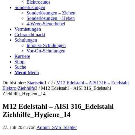
Elektroautos
Sonderlösungen
Sonderlösungen – Ziehen
Sonderlösungen – Heben
4-Wege-Steuerhebel
Vermietungen
Gebrauchtmarkt
Schulungen
Inhouse-Schulungen
Vor-Ort-Schulungen
Karriere
Shop
Suche
Menü
Menü
Du bist hier:
Startseite
1
/
2
/
M12 Edelstahl – AISI 316 – Edelstahl
Elektro-Ziehhilfe
3
/
M12 Edelstahl – AISI 316_Edelstahl
Ziehhilfe_Hygiene_14
M12 Edelstahl – AISI 316_Edelstahl
Ziehhilfe_Hygiene_14
27. Juli 2021
/
von
Admin_SVS_Stapler