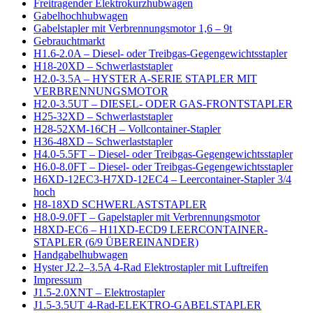
Freitragender Elektrokurzhubwagen
Gabelhochhubwagen
Gabelstapler mit Verbrennungsmotor 1,6 – 9t
Gebrauchtmarkt
H1.6-2.0A – Diesel- oder Treibgas-Gegengewichtsstapler
H18-20XD – Schwerlaststapler
H2.0-3.5A – HYSTER A-SERIE STAPLER MIT
VERBRENNUNGSMOTOR
H2.0-3.5UT – DIESEL- ODER GAS-FRONTSTAPLER
H25-32XD – Schwerlaststapler
H28-52XM-16CH – Vollcontainer-Stapler
H36-48XD – Schwerlaststapler
H4.0-5.5FT – Diesel- oder Treibgas-Gegengewichtsstapler
H6.0-8.0FT – Diesel- oder Treibgas-Gegengewichtsstapler
H6XD-12EC3-H7XD-12EC4 – Leercontainer-Stapler 3/4
hoch
H8-18XD SCHWERLASTSTAPLER
H8.0-9.0FT – Gapelstapler mit Verbrennungsmotor
H8XD-EC6 – H11XD-ECD9 LEERCONTAINER-
STAPLER (6/9 ÜBEREINANDER)
Handgabelhubwagen
Hyster J2.2–3.5A 4-Rad Elektrostapler mit Luftreifen
Impressum
J1.5-2.0XNT – Elektrostapler
J1.5-3.5UT 4-Rad-ELEKTRO-GABELSTAPLER