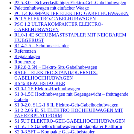
P2.5-3.0 – Schwerlastfähiger Elektro-Geh-Gabelhubwagen
Palettenhubwagen mit einfacher Waage
PC 1.4 KOMPAKTER ELEKTRO-GABELHUBWAGEN
PC1.5 ELEKTRO-GABELHUBWAGEN
PSC 1.2 ULTRAKOMPAKTER ELEKTRO-
GABELHUBWAGEN
R1.0-1.4E SCHUBMASTSTAPLER MIT NEIGBAREM
HUBGERÜST
R1.4-2.5 – Schubmaststapler
Referenzen
Regalanlagen
Routenzug
RP2.0-2.5N – Elektro-Sitz-Gabelhubwagen
RS1.6 – ELEKTRO-STAND/QUERSITZ-
GABELHOCHHUBWAGEN
RS46 REACHSTACKER
S1.0-1.2E Elektro-Hochhubwagen
S1.0-1.5C Hochhubwagen mit Gegengewicht – freitragende
Gabeln
S1.0-2.0, S1.2-1.6 IL Elektro-Geh-Gabelhochubwagen
S1.2-2.0S-IL-SL ELEKTRO-HOCHHUBWAGEN MIT
FAHRERPLATTFORM
S1.5UT ELEKTRO-GEH-GABELHOCHHUBWAGEN
S1.5UT S Gabelhochhubwagen mit klappbarer Plattform
S2.0-3.5FT – Kompakte Gas-Gabelstapler