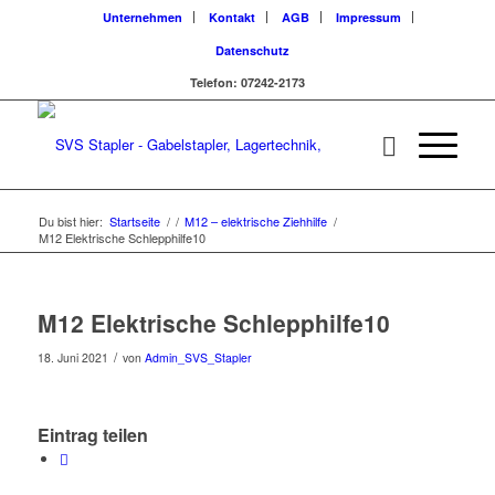
Unternehmen
Kontakt
AGB
Impressum
Datenschutz
Telefon: 07242-2173
Du bist hier:
Startseite
/
/
M12 – elektrische Ziehhilfe
/
M12 Elektrische Schlepphilfe10
M12 Elektrische Schlepphilfe10
/
18. Juni 2021
von
Admin_SVS_Stapler
Eintrag teilen