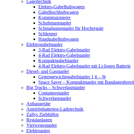
Lagertechnik
Elektro-Gabelhubwagen
Gabelhochhubwagen
Kommissionierer
Schubmaststapler
Schmalgangstapler für Hochregale
Schlepper
Handgabelhubwagen
Elektrogabelstapler
3-Rad Elektro-Gabelstapler
4-Rad Elektro-Gabelstapler
Kompaktgabelstapler
4-Rad Elektro-Gabelstapler mit Li-Ionen Batterie
Diesel- und Gasstapler
Gegengewichtsgabelstapler 1,6 – 9t
Space Saver – Kompaktstapler mit Bandagenberei
Big Trucks – Schwerlaststapler
Containerstapler
Schwerlaststapler
Anbaugeräte
Antriebsbatterien-Ladetechnik
Zallys Ziehhilfen
Regalanlagen
Vierwegestapler
Elektroautos