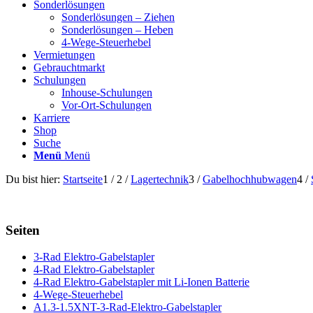
Sonderlösungen
Sonderlösungen – Ziehen
Sonderlösungen – Heben
4-Wege-Steuerhebel
Vermietungen
Gebrauchtmarkt
Schulungen
Inhouse-Schulungen
Vor-Ort-Schulungen
Karriere
Shop
Suche
Menü
Menü
Du bist hier:
Startseite
1
/
2
/
Lagertechnik
3
/
Gabelhochhubwagen
4
/
Seiten
3-Rad Elektro-Gabelstapler
4-Rad Elektro-Gabelstapler
4-Rad Elektro-Gabelstapler mit Li-Ionen Batterie
4-Wege-Steuerhebel
A1.3-1.5XNT-3-Rad-Elektro-Gabelstapler