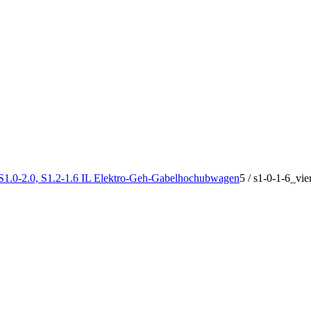
S1.0-2.0, S1.2-1.6 IL Elektro-Geh-Gabelhochubwagen
5
/
s1-0-1-6_vie