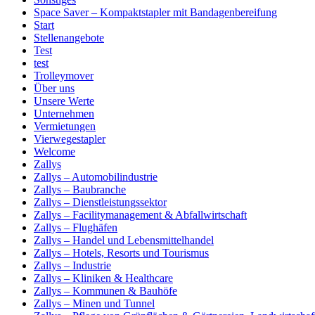
Space Saver – Kompaktstapler mit Bandagenbereifung
Start
Stellenangebote
Test
test
Trolleymover
Über uns
Unsere Werte
Unternehmen
Vermietungen
Vierwegestapler
Welcome
Zallys
Zallys – Automobilindustrie
Zallys – Baubranche
Zallys – Dienstleistungssektor
Zallys – Facilitymanagement & Abfallwirtschaft
Zallys – Flughäfen
Zallys – Handel und Lebensmittelhandel
Zallys – Hotels, Resorts und Tourismus
Zallys – Industrie
Zallys – Kliniken & Healthcare
Zallys – Kommunen & Bauhöfe
Zallys – Minen und Tunnel