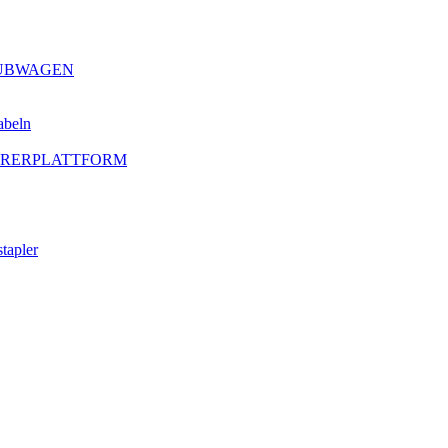
HUBWAGEN
abeln
AHRERPLATTFORM
tapler