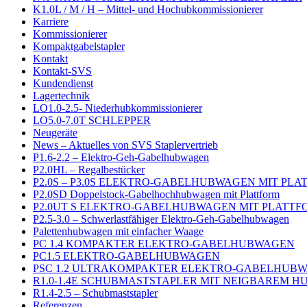
K1.0L / M / H – Mittel- und Hochubkommissionierer
Karriere
Kommissionierer
Kompaktgabelstapler
Kontakt
Kontakt-SVS
Kundendienst
Lagertechnik
LO1.0-2.5- Niederhubkommissionierer
LO5.0-7.0T SCHLEPPER
Neugeräte
News – Aktuelles von SVS Staplervertrieb
P1.6-2.2 – Elektro-Geh-Gabelhubwagen
P2.0HL – Regalbestücker
P2.0S – P3.0S ELEKTRO-GABELHUBWAGEN MIT PL
P2.0SD Doppelstock-Gabelhochhubwagen mit Plattform
P2.0UT S ELEKTRO-GABELHUBWAGEN MIT PLATTF
P2.5-3.0 – Schwerlastfähiger Elektro-Geh-Gabelhubwagen
Palettenhubwagen mit einfacher Waage
PC 1.4 KOMPAKTER ELEKTRO-GABELHUBWAGEN
PC1.5 ELEKTRO-GABELHUBWAGEN
PSC 1.2 ULTRAKOMPAKTER ELEKTRO-GABELHUB
R1.0-1.4E SCHUBMASTSTAPLER MIT NEIGBAREM 
R1.4-2.5 – Schubmaststapler
Referenzen