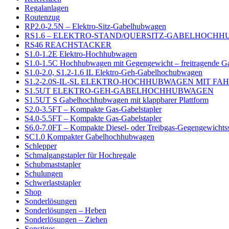
Regalanlagen
Routenzug
RP2.0-2.5N – Elektro-Sitz-Gabelhubwagen
RS1.6 – ELEKTRO-STAND/QUERSITZ-GABELHOCH
RS46 REACHSTACKER
S1.0-1.2E Elektro-Hochhubwagen
S1.0-1.5C Hochhubwagen mit Gegengewicht – freitragende G
S1.0-2.0, S1.2-1.6 IL Elektro-Geh-Gabelhochubwagen
S1.2-2.0S-IL-SL ELEKTRO-HOCHHUBWAGEN MIT F
S1.5UT ELEKTRO-GEH-GABELHOCHHUBWAGEN
S1.5UT S Gabelhochhubwagen mit klappbarer Plattform
S2.0-3.5FT – Kompakte Gas-Gabelstapler
S4.0-5.5FT – Kompakte Gas-Gabelstapler
S6.0-7.0FT – Kompakte Diesel- oder Treibgas-Gegengewichtss
SC1.0 Kompakter Gabelhochhubwagen
Schlepper
Schmalgangstapler für Hochregale
Schubmaststapler
Schulungen
Schwerlaststapler
Shop
Sonderlösungen
Sonderlösungen – Heben
Sonderlösungen – Ziehen
Sonstiges