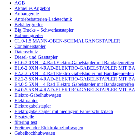
AGB
Aktuelles Angebot
Anbaugeräte
Antriebsbatterien-Ladetechnik
Behältergreifer
Big Trucks – Schwerlaststapler
Bobinengreifer
C1.0-1.5 MANN-OBEN-SCHMALGANGSTAPLER
Containerstapler
Datenschutz
Diesel- und Gasstapler
E1.6-2.0XN – 4-Rad-Elektro-Gabelstapler mit Bandagenreifen
E1.6-2.0XN 4-RAD-ELEKTRO-GABELSTAPLER MIT 
E2.2-3.5XN – 4-Rad Elektro-Gabelstapler mit Bandagenreifen
E2.2-3.5XN 4-RAD-ELEKTRO-GABELSTAPLER MIT 
E4.0-5.5XN – 4-Rad-Elektro-Gabelstapler mit Bandagenreifen
E4.0-5.5XN 4-RAD-ELEKTRO-GABELSTAPLER MIT 
Elektro-Gabelhubwagen
Elektroautos
Elektrogabelstapler
Elektrogabelstapler mit niedrigem Fahrerschutzdach
Ersatzteile
filtering-test
Freitragender Elektrokurzhubwagen
Gabelhochhubwagen