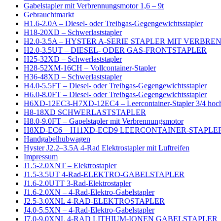
Gabelstapler mit Verbrennungsmotor 1,6 – 9t
Gebrauchtmarkt
H1.6-2.0A – Diesel- oder Treibgas-Gegengewichtsstapler
H18-20XD – Schwerlaststapler
H2.0-3.5A – HYSTER A-SERIE STAPLER MIT VERB
H2.0-3.5UT – DIESEL- ODER GAS-FRONTSTAPLER
H25-32XD – Schwerlaststapler
H28-52XM-16CH – Vollcontainer-Stapler
H36-48XD – Schwerlaststapler
H4.0-5.5FT – Diesel- oder Treibgas-Gegengewichtsstapler
H6.0-8.0FT – Diesel- oder Treibgas-Gegengewichtsstapler
H6XD-12EC3-H7XD-12EC4 – Leercontainer-Stapler 3/4 hoc
H8-18XD SCHWERLASTSTAPLER
H8.0-9.0FT – Gapelstapler mit Verbrennungsmotor
H8XD-EC6 – H11XD-ECD9 LEERCONTAINER-STAPLER
Handgabelhubwagen
Hyster J2.2–3.5A 4-Rad Elektrostapler mit Luftreifen
Impressum
J1.5-2.0XNT – Elektrostapler
J1.5-3.5UT 4-Rad-ELEKTRO-GABELSTAPLER
J1.6-2.0UTT 3-Rad-Elektrostapler
J1.6-2.0XN – 4-Rad-Elektro-Gabelstapler
J2.5-3.0XNL 4-RAD-ELEKTROSTAPLER
J4.0-5.5XN – 4-Rad-Elektro-Gabelstapler
J7.0-9.0XNL 4-RAD LITHIUM-IONEN GABELSTAPLER