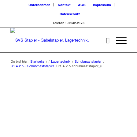
Unternehmen
Kontakt
AGB
Impressum
Datenschutz
Telefon: 07242-2173
Du bist hier:
Startseite
/
/
Lagertechnik
/
Schubmaststapler
/
R1.4-2.5 – Schubmaststapler
/
r1-4-2-5-schubmaststapler_6