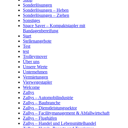
Sonderlösungen
Sonderlösungen – Heben
Sonderlösungen – Ziehen
Sonstiges
Space Saver – Kompaktstapler mit
Bandagenbereifung
Start
Stellenangebote
Test
test
Trolleymover
Über uns
Unsere Werte
Unternehmen
Vermietungen
Vierwegestapler
Welcome
Zallys
Zallys – Automobilindustrie
Zallys – Baubranche
Zallys – Dienstleistungssektor
Zallys – Facilitymanagement & Abfallwirtschaft
Zallys – Flughäfen
Zallys – Handel und Lebensmittelhandel