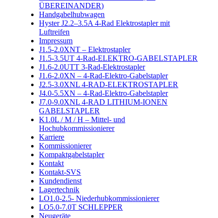
ÜBEREINANDER)
Handgabelhubwagen
Hyster J2.2–3.5A 4-Rad Elektrostapler mit
Luftreifen
Impressum
J1.5-2.0XNT – Elektrostapler
J1.5-3.5UT 4-Rad-ELEKTRO-GABELSTAPLER
J1.6-2.0UTT 3-Rad-Elektrostapler
J1.6-2.0XN – 4-Rad-Elektro-Gabelstapler
J2.5-3.0XNL 4-RAD-ELEKTROSTAPLER
J4.0-5.5XN – 4-Rad-Elektro-Gabelstapler
J7.0-9.0XNL 4-RAD LITHIUM-IONEN
GABELSTAPLER
K1.0L / M / H – Mittel- und
Hochubkommissionierer
Karriere
Kommissionierer
Kompaktgabelstapler
Kontakt
Kontakt-SVS
Kundendienst
Lagertechnik
LO1.0-2.5- Niederhubkommissionierer
LO5.0-7.0T SCHLEPPER
Neugeräte