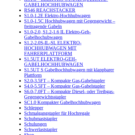
GABELHOCHHUBWAGEN
RS46 REACHSTACKER
S1.0-1.2E Elektro-Hochhubwagen
S1.0-1.5C Hochhubwagen mit Gegengewicht –
freitragende Gabeln
S1.0-2.0, S1.2-1.6 IL Elektro-Geh-
Gabelhochubwagen
S1.2-2.0S-IL-SL ELEKTRO-
HOCHHUBWAGEN MIT
FAHRERPLATTFORM
S1.5UT ELEKTRO-GEH-
GABELHOCHHUBWAGEN
S1.5UT S Gabelhochhubwagen mit klappbarer
Plattform
S2.0-3.5FT – Kompakte Gas-Gabelstapler
S4.0-5.5FT – Kompakte Gas-Gabelstapler
S6.0-7.0FT – Kompakte Diesel- oder Treibgas-
Gegengewichtsstapler
SC1.0 Kompakter Gabelhochhubwagen
Schlepper
Schmalgangstapler für Hochregale
Schubmaststapler
Schulungen
Schwerlaststapler
Shop