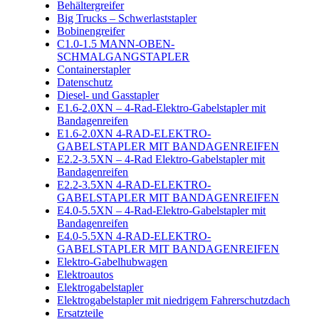
Behältergreifer
Big Trucks – Schwerlaststapler
Bobinengreifer
C1.0-1.5 MANN-OBEN-
SCHMALGANGSTAPLER
Containerstapler
Datenschutz
Diesel- und Gasstapler
E1.6-2.0XN – 4-Rad-Elektro-Gabelstapler mit
Bandagenreifen
E1.6-2.0XN 4-RAD-ELEKTRO-
GABELSTAPLER MIT BANDAGENREIFEN
E2.2-3.5XN – 4-Rad Elektro-Gabelstapler mit
Bandagenreifen
E2.2-3.5XN 4-RAD-ELEKTRO-
GABELSTAPLER MIT BANDAGENREIFEN
E4.0-5.5XN – 4-Rad-Elektro-Gabelstapler mit
Bandagenreifen
E4.0-5.5XN 4-RAD-ELEKTRO-
GABELSTAPLER MIT BANDAGENREIFEN
Elektro-Gabelhubwagen
Elektroautos
Elektrogabelstapler
Elektrogabelstapler mit niedrigem Fahrerschutzdach
Ersatzteile