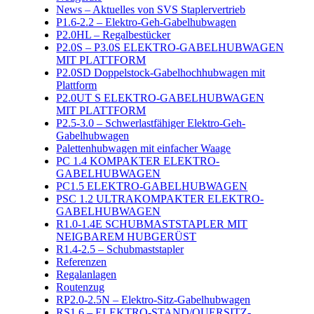
News – Aktuelles von SVS Staplervertrieb
P1.6-2.2 – Elektro-Geh-Gabelhubwagen
P2.0HL – Regalbestücker
P2.0S – P3.0S ELEKTRO-GABELHUBWAGEN
MIT PLATTFORM
P2.0SD Doppelstock-Gabelhochhubwagen mit
Plattform
P2.0UT S ELEKTRO-GABELHUBWAGEN
MIT PLATTFORM
P2.5-3.0 – Schwerlastfähiger Elektro-Geh-
Gabelhubwagen
Palettenhubwagen mit einfacher Waage
PC 1.4 KOMPAKTER ELEKTRO-
GABELHUBWAGEN
PC1.5 ELEKTRO-GABELHUBWAGEN
PSC 1.2 ULTRAKOMPAKTER ELEKTRO-
GABELHUBWAGEN
R1.0-1.4E SCHUBMASTSTAPLER MIT
NEIGBAREM HUBGERÜST
R1.4-2.5 – Schubmaststapler
Referenzen
Regalanlagen
Routenzug
RP2.0-2.5N – Elektro-Sitz-Gabelhubwagen
RS1.6 – ELEKTRO-STAND/QUERSITZ-