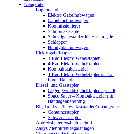
Neugeräte
Lagertechnik
Elektro-Gabelhubwagen
Gabelhochhubwagen
Kommissionierer
Schubmaststapler
Schmalgangstapler für Hochregale
Schlepper
Handgabelhubwagen
Elektrogabelstapler
3-Rad Elektro-Gabelstapler
4-Rad Elektro-Gabelstapler
Kompaktgabelstapler
4-Rad Elektro-Gabelstapler mit Li-
Ionen Batterie
Diesel- und Gasstapler
Gegengewichtsgabelstapler 1,6 – 9t
Space Saver – Kompaktstapler mit
Bandagenbereifung
Big Trucks – Schwerlaststapler
Anbaugeräte
Containerstapler
Schwerlaststapler
Antriebsbatterien-Ladetechnik
Zallys Ziehhilfen
Regalanlagen
Vierwegestapler
Elektroautos