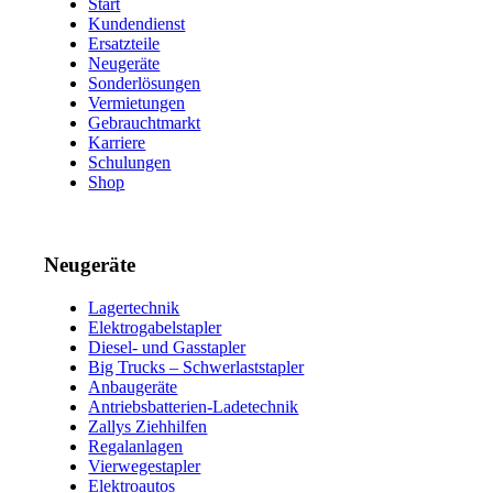
Start
Kundendienst
Ersatzteile
Neugeräte
Sonderlösungen
Vermietungen
Gebrauchtmarkt
Karriere
Schulungen
Shop
Neugeräte
Lagertechnik
Elektrogabelstapler
Diesel- und Gasstapler
Big Trucks – Schwerlaststapler
Anbaugeräte
Antriebsbatterien-Ladetechnik
Zallys Ziehhilfen
Regalanlagen
Vierwegestapler
Elektroautos