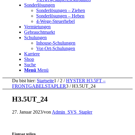
Sonderlösungen
Sonderlösungen – Ziehen
Sonderlösungen – Heben
4-Wege-Steuerhebel
Vermietungen
Gebrauchtmarkt
Schulungen
Inhouse-Schulungen
Vor-Ort-Schulungen
Karriere
Shop
Suche
Menü
Menü
Du bist hier:
Startseite
1
/
2
/
HYSTER H3.5FT –
FRONTGABELSTAPLER
3
/
H3.5UT_24
H3.5UT_24
27. Januar 2023
/
von
Admin_SVS_Stapler
Eintrag teilen