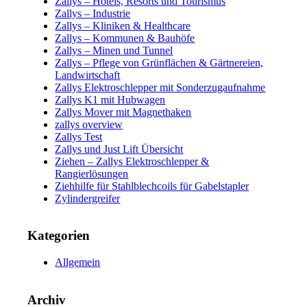
Zallys – Hotels, Resorts und Tourismus
Zallys – Industrie
Zallys – Kliniken & Healthcare
Zallys – Kommunen & Bauhöfe
Zallys – Minen und Tunnel
Zallys – Pflege von Grünflächen & Gärtnereien,
Landwirtschaft
Zallys Elektroschlepper mit Sonderzugaufnahme
Zallys K1 mit Hubwagen
Zallys Mover mit Magnethaken
zallys overview
Zallys Test
Zallys und Just Lift Übersicht
Ziehen – Zallys Elektroschlepper &
Rangierlösungen
Ziehhilfe für Stahlblechcoils für Gabelstapler
Zylindergreifer
Kategorien
Allgemein
Archiv