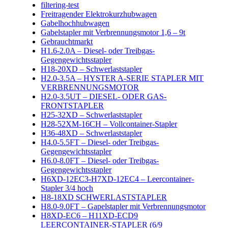
filtering-test
Freitragender Elektrokurzhubwagen
Gabelhochhubwagen
Gabelstapler mit Verbrennungsmotor 1,6 – 9t
Gebrauchtmarkt
H1.6-2.0A – Diesel- oder Treibgas-
Gegengewichtsstapler
H18-20XD – Schwerlaststapler
H2.0-3.5A – HYSTER A-SERIE STAPLER MIT
VERBRENNUNGSMOTOR
H2.0-3.5UT – DIESEL- ODER GAS-
FRONTSTAPLER
H25-32XD – Schwerlaststapler
H28-52XM-16CH – Vollcontainer-Stapler
H36-48XD – Schwerlaststapler
H4.0-5.5FT – Diesel- oder Treibgas-
Gegengewichtsstapler
H6.0-8.0FT – Diesel- oder Treibgas-
Gegengewichtsstapler
H6XD-12EC3-H7XD-12EC4 – Leercontainer-
Stapler 3/4 hoch
H8-18XD SCHWERLASTSTAPLER
H8.0-9.0FT – Gapelstapler mit Verbrennungsmotor
H8XD-EC6 – H11XD-ECD9
LEERCONTAINER-STAPLER (6/9