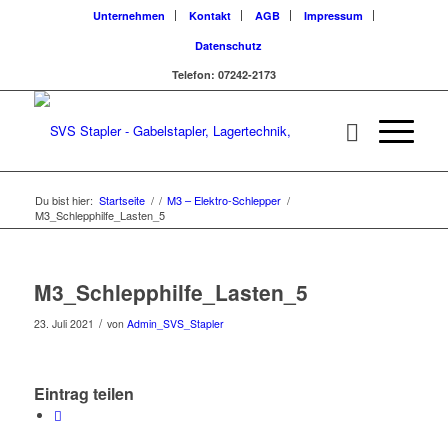
Unternehmen
Kontakt
AGB
Impressum
Datenschutz
Telefon: 07242-2173
Du bist hier:
Startseite
/
/
M3 – Elektro-Schlepper
/
M3_Schlepphilfe_Lasten_5
M3_Schlepphilfe_Lasten_5
/
23. Juli 2021
von
Admin_SVS_Stapler
Eintrag teilen